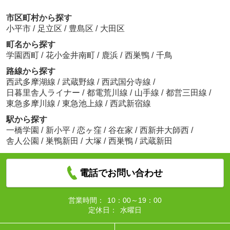
市区町村から探す
小平市
/
足立区
/
豊島区
/
大田区
町名から探す
学園西町
/
花小金井南町
/
鹿浜
/
西巣鴨
/
千鳥
路線から探す
西武多摩湖線
/
武蔵野線
/
西武国分寺線
/
日暮里舎人ライナー
/
都電荒川線
/
山手線
/
都営三田線
/
東急多摩川線
/
東急池上線
/
西武新宿線
駅から探す
一橋学園
/
新小平
/
恋ヶ窪
/
谷在家
/
西新井大師西
/
舎人公園
/
巣鴨新田
/
大塚
/
西巣鴨
/
武蔵新田
電話でお問い合わせ
営業時間：
10：00～19：00
定休日：
水曜日