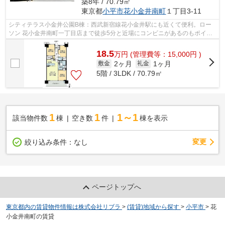
築8年 / 70.79㎡
東京都
小平市
花小金井南町
１丁目3-11
シティテラス小金井公園B棟：西武新宿線花小金井駅にも近くて便利。ロー
ソン 花小金井南町一丁目店まで徒歩5分と近場にコンビニがあるのもポイン
ト。共用部には敷地内ごみ置き場・エレ...
18.5
万
円
(管理費等：15,000円 )
2ヶ月
1ヶ月
敷金
礼金
5階 / 3LDK / 70.79㎡
1
1
1～1
該当物件数
棟
空き数
件
棟を表示
変更
絞り込み条件：
なし
ページトップへ
東京都内の賃貸物件情報は株式会社リブラ
>
(賃貸)地域から探す
>
小平市
>
花
小金井南町の賃貸