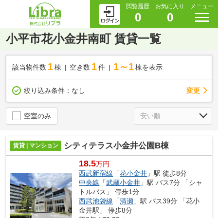
閲覧履歴
お気に入り
メニュー
0
0
小平市花小金井南町 賃貸一覧
1
1
1～1
該当物件数
棟
空き数
件
棟を表示
変更
絞り込み条件：
なし
空室のみ
シティテラス小金井公園B棟
賃貸 | マンション
18.5
万円
西武新宿線
「
花小金井
」駅 徒歩8分
中央線
「
武蔵小金井
」駅 バス7分 「シャ
トルバス」 停歩1分
西武池袋線
「
清瀬
」駅 バス39分 「花小
金井駅」 停歩8分