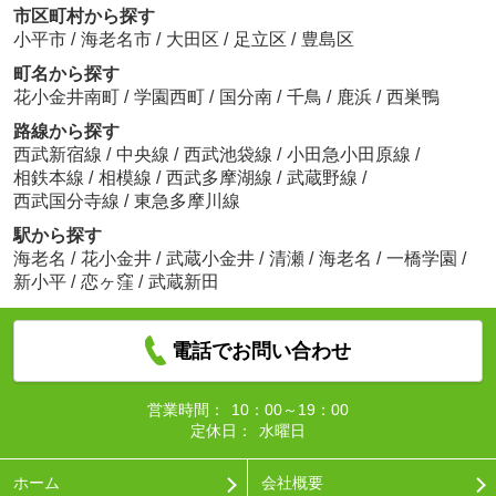
市区町村から探す
小平市
/
海老名市
/
大田区
/
足立区
/
豊島区
町名から探す
花小金井南町
/
学園西町
/
国分南
/
千鳥
/
鹿浜
/
西巣鴨
路線から探す
西武新宿線
/
中央線
/
西武池袋線
/
小田急小田原線
/
相鉄本線
/
相模線
/
西武多摩湖線
/
武蔵野線
/
西武国分寺線
/
東急多摩川線
駅から探す
海老名
/
花小金井
/
武蔵小金井
/
清瀬
/
海老名
/
一橋学園
/
新小平
/
恋ヶ窪
/
武蔵新田
電話でお問い合わせ
営業時間：
10：00～19：00
定休日：
水曜日
ホーム
会社概要