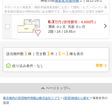
神奈川県
海老名市
国分南
２丁目12-25-1
サザンスカイ海老名：相鉄本線海老名駅にも近くて便利。セブンイレブン 海
老名国分南店が388m以内にある物件です。駅から徒歩9分に立地する物件で
す。2024年に建設された物件です。物...
6.3
万
円
(管理費等：4,000円 )
0ヶ月
0ヶ月
敷金
礼金
2階 / 1K / 19.85㎡
1
1
1～1
該当物件数
棟
空き数
件
棟を表示
変更
絞り込み条件：
なし
ページトップへ
東京都内の賃貸物件情報は株式会社リブラ
>
(賃貸)地域から探す
>
海老名市の
賃貸