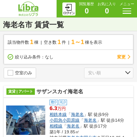
閲覧履歴
お気に入り
メニュー
0
0
海老名市 賃貸一覧
1
1
1～1
該当物件数
棟
空き数
件
棟を表示
変更
絞り込み条件：
なし
空室のみ
サザンスカイ海老名
賃貸 | アパート
敷0
礼0
6.3
万円
相鉄本線
「
海老名
」駅 徒歩9分
小田急小田原線
「
海老名
」駅 徒歩14分
相模線
「
海老名
」駅 徒歩17分
築1年 / 19.85㎡