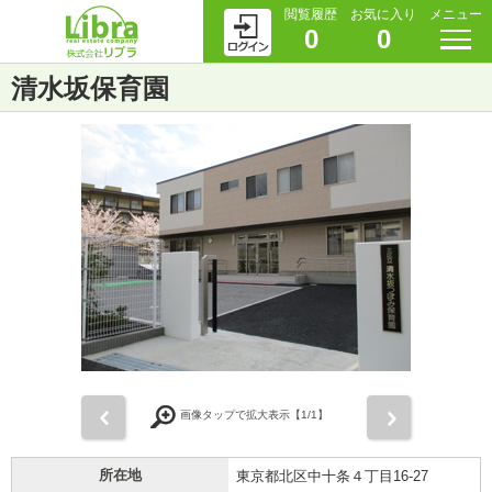
閲覧履歴
お気に入り
メニュー
0
0
清水坂保育園
前
次
画像タップで拡大表示【
1
/1】
所在地
東京都北区中十条４丁目16-27