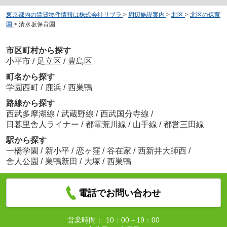
東京都内の賃貸物件情報は株式会社リブラ
>
周辺施設案内
>
北区
>
北区の保育
園
>
清水坂保育園
市区町村から探す
小平市
/
足立区
/
豊島区
町名から探す
学園西町
/
鹿浜
/
西巣鴨
路線から探す
西武多摩湖線
/
武蔵野線
/
西武国分寺線
/
日暮里舎人ライナー
/
都電荒川線
/
山手線
/
都営三田線
駅から探す
一橋学園
/
新小平
/
恋ヶ窪
/
谷在家
/
西新井大師西
/
舎人公園
/
巣鴨新田
/
大塚
/
西巣鴨
電話でお問い合わせ
営業時間：
10：00～19：00