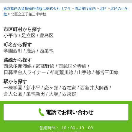
東京都内の賃貸物件情報は株式会社リブラ
>
周辺施設案内
>
北区
>
北区の小学
校
>
北区立王子第三小学校
市区町村から探す
小平市
/
足立区
/
豊島区
町名から探す
学園西町
/
鹿浜
/
西巣鴨
路線から探す
西武多摩湖線
/
武蔵野線
/
西武国分寺線
/
日暮里舎人ライナー
/
都電荒川線
/
山手線
/
都営三田線
駅から探す
一橋学園
/
新小平
/
恋ヶ窪
/
谷在家
/
西新井大師西
/
舎人公園
/
巣鴨新田
/
大塚
/
西巣鴨
電話でお問い合わせ
営業時間：
10：00～19：00