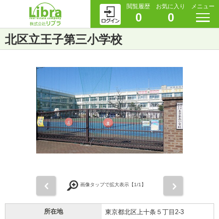
閲覧履歴
お気に入り
メニュー
0
0
北区立王子第三小学校
前
次
画像タップで拡大表示【
1
/1】
所在地
東京都北区上十条５丁目2-3