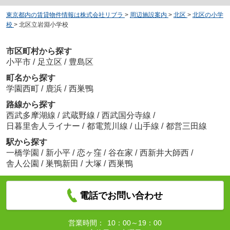
東京都内の賃貸物件情報は株式会社リブラ
>
周辺施設案内
>
北区
>
北区の小学
校
>
北区立岩淵小学校
市区町村から探す
小平市
/
足立区
/
豊島区
町名から探す
学園西町
/
鹿浜
/
西巣鴨
路線から探す
西武多摩湖線
/
武蔵野線
/
西武国分寺線
/
日暮里舎人ライナー
/
都電荒川線
/
山手線
/
都営三田線
駅から探す
一橋学園
/
新小平
/
恋ヶ窪
/
谷在家
/
西新井大師西
/
舎人公園
/
巣鴨新田
/
大塚
/
西巣鴨
電話でお問い合わせ
営業時間：
10：00～19：00