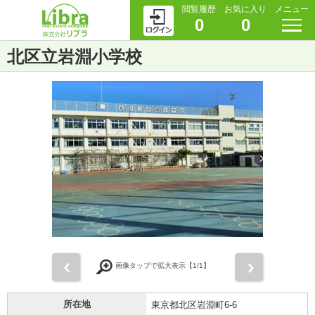
閲覧履歴
お気に入り
メニュー
0
0
北区立岩淵小学校
前
次
画像タップで拡大表示【
1
/1】
所在地
東京都北区岩淵町6-6