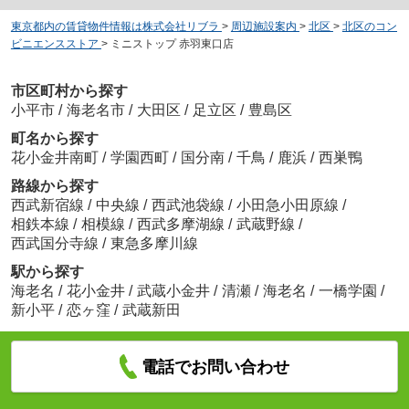
東京都内の賃貸物件情報は株式会社リブラ
>
周辺施設案内
>
北区
>
北区のコン
ビニエンスストア
>
ミニストップ 赤羽東口店
市区町村から探す
小平市
/
海老名市
/
大田区
/
足立区
/
豊島区
町名から探す
花小金井南町
/
学園西町
/
国分南
/
千鳥
/
鹿浜
/
西巣鴨
路線から探す
西武新宿線
/
中央線
/
西武池袋線
/
小田急小田原線
/
相鉄本線
/
相模線
/
西武多摩湖線
/
武蔵野線
/
西武国分寺線
/
東急多摩川線
駅から探す
海老名
/
花小金井
/
武蔵小金井
/
清瀬
/
海老名
/
一橋学園
/
新小平
/
恋ヶ窪
/
武蔵新田
電話でお問い合わせ