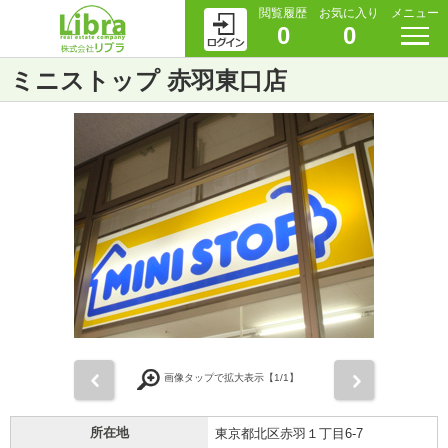
閲覧履歴
お気に入り
メニュー
0
0
ミニストップ 赤羽東口店
前
次
画像タップで拡大表示【
1
/1】
所在地
東京都北区赤羽１丁目6-7