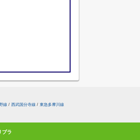
野線
/
西武国分寺線
/
東急多摩川線
リブラ