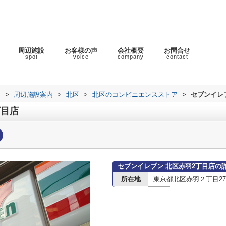
周辺施設
お客様の声
会社概要
お問合せ
spot
voice
company
contact
ラ
>
周辺施設案内
>
北区
>
北区のコンビニエンスストア
>
セブンイレ
丁目店
セブンイレブン 北区赤羽2丁目店の
所在地
東京都北区赤羽２丁目27-