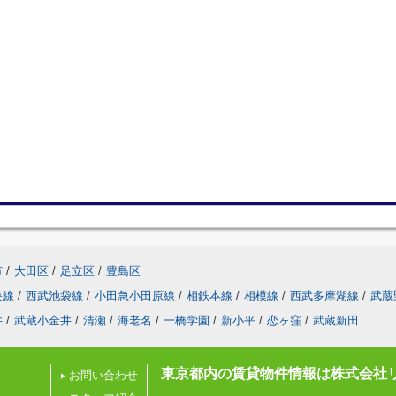
市
/
大田区
/
足立区
/
豊島区
央線
/
西武池袋線
/
小田急小田原線
/
相鉄本線
/
相模線
/
西武多摩湖線
/
武蔵
井
/
武蔵小金井
/
清瀬
/
海老名
/
一橋学園
/
新小平
/
恋ヶ窪
/
武蔵新田
東京都内の賃貸物件情報は株式会社
お問い合わせ