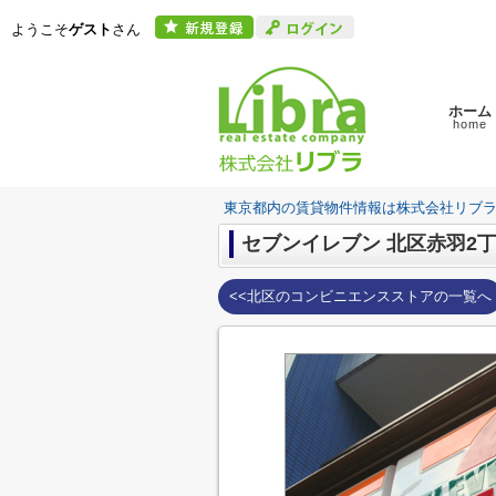
ようこそ
ゲスト
さん
ホーム
home
東京都内の賃貸物件情報は株式会社リブ
セブンイレブン 北区赤羽2
<<北区のコンビニエンスストアの一覧へ