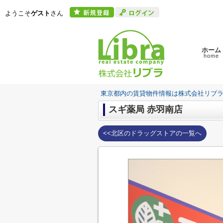
ようこそ
ゲスト
さん
ホーム
home
東京都内の賃貸物件情報は株式会社リブ
スギ薬局 赤羽南店
<<北区のドラッグストアの一覧へ