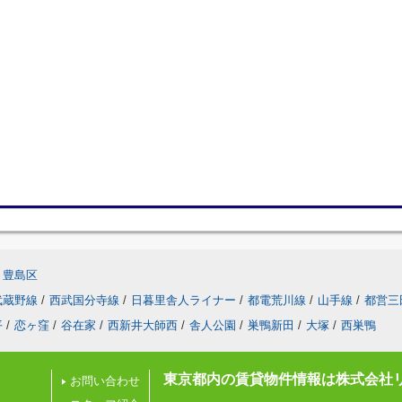
豊島区
武蔵野線
/
西武国分寺線
/
日暮里舎人ライナー
/
都電荒川線
/
山手線
/
都営三
平
/
恋ヶ窪
/
谷在家
/
西新井大師西
/
舎人公園
/
巣鴨新田
/
大塚
/
西巣鴨
東京都内の賃貸物件情報は株式会社
お問い合わせ