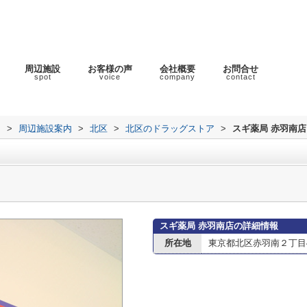
周辺施設
お客様の声
会社概要
お問合せ
spot
voice
company
contact
ラ
>
周辺施設案内
>
北区
>
北区のドラッグストア
>
スギ薬局 赤羽南店
スギ薬局 赤羽南店の詳細情報
所在地
東京都北区赤羽南２丁目4