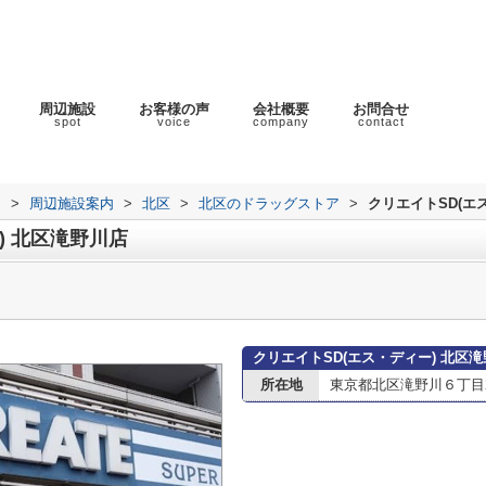
周辺施設
お客様の声
会社概要
お問合せ
spot
voice
company
contact
ラ
>
周辺施設案内
>
北区
>
北区のドラッグストア
>
クリエイトSD(エ
) 北区滝野川店
クリエイトSD(エス・ディー) 北区
所在地
東京都北区滝野川６丁目21