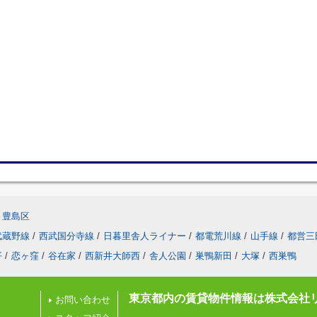
豊島区
武蔵野線
/
西武国分寺線
/
日暮里舎人ライナー
/
都電荒川線
/
山手線
/
都営三
平
/
恋ヶ窪
/
谷在家
/
西新井大師西
/
舎人公園
/
巣鴨新田
/
大塚
/
西巣鴨
東京都内の賃貸物件情報は株式会社
お問い合わせ