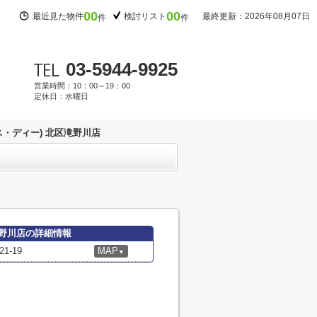
00
00
最近見た物件
検討リスト
最終更新：2026年08月07日
件
件
03-5944-9925
営業時間：10：00～19：00
定休日：水曜日
ス・ディー) 北区滝野川店
滝野川店の詳細情報
-19
MAP
▼