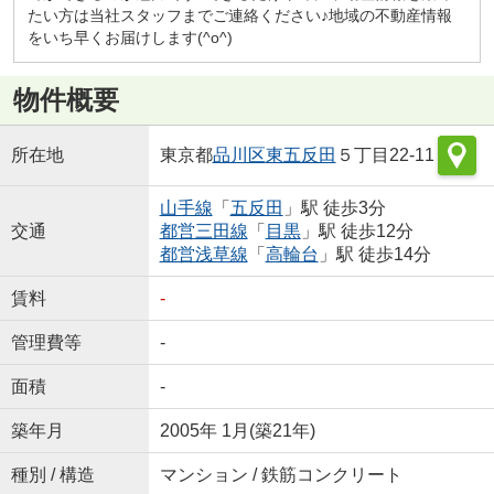
たい方は当社スタッフまでご連絡ください♪地域の不動産情報
をいち早くお届けします(^o^)
物件概要
所在地
東京都
品川区
東五反田
５丁目22-11
山手線
「
五反田
」駅 徒歩3分
交通
都営三田線
「
目黒
」駅 徒歩12分
都営浅草線
「
高輪台
」駅 徒歩14分
賃料
-
管理費等
-
面積
-
築年月
2005年 1月(築21年)
種別 / 構造
マンション / 鉄筋コンクリート