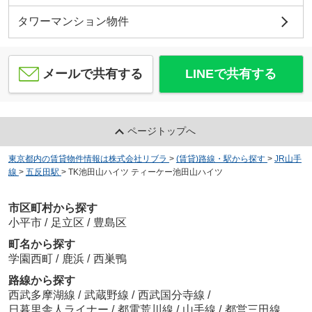
タワーマンション物件
メールで共有する
LINEで共有する
ページトップへ
東京都内の賃貸物件情報は株式会社リブラ
>
(賃貸)路線・駅から探す
>
JR山手
線
>
五反田駅
>
TK池田山ハイツ ティーケー池田山ハイツ
市区町村から探す
小平市
/
足立区
/
豊島区
町名から探す
学園西町
/
鹿浜
/
西巣鴨
路線から探す
西武多摩湖線
/
武蔵野線
/
西武国分寺線
/
日暮里舎人ライナー
/
都電荒川線
/
山手線
/
都営三田線