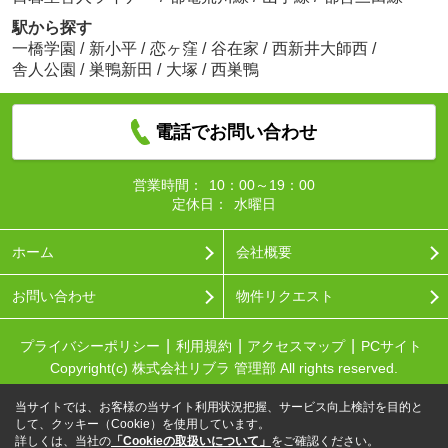
駅から探す
一橋学園
/
新小平
/
恋ヶ窪
/
谷在家
/
西新井大師西
/
舎人公園
/
巣鴨新田
/
大塚
/
西巣鴨
電話でお問い合わせ
営業時間：
10：00～19：00
定休日：
水曜日
ホーム
会社概要
お問い合わせ
物件リクエスト
プライバシーポリシー
利用規約
アクセスマップ
PCサイト
Copyright(c) 株式会社リブラ 管理部 All rights reserved.
当サイトでは、お客様の当サイト利用状況把握、サービス向上検討を目的と
して、クッキー（Cookie）を使用しています。
詳しくは、当社の
「Cookieの取扱いについて」
をご確認ください。