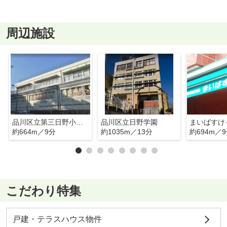
周辺施設
品川区立第三日野小学校
品川区立日野学園
約664m／9分
約1035m／13分
約694m／
こだわり特集
戸建・テラスハウス物件