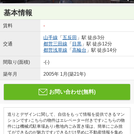
基本情報
賃料
-
山手線
「
五反田
」駅 徒歩3分
交通
都営三田線
「
目黒
」駅 徒歩12分
都営浅草線
「
高輪台
」駅 徒歩14分
間取り(面積)
-(-)
築年月
2005年 1月(築21年)
お問い合わせ(無料)
造りとデザインに関して、自信をもって情報を提供できるマン
ションです♪こちらの物件はエレベーター付きです♪こちらの物
件には機械式駐車場あり♪敷地内ごみ置き場は、簡単にごみ捨
てができるのが魅力です♪できるだけ早めに不動産情報を集め