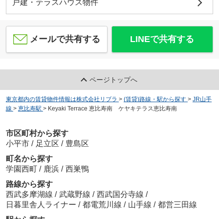
戸建・テラスハウス物件
メールで共有する
LINEで共有する
ページトップへ
東京都内の賃貸物件情報は株式会社リブラ
>
(賃貸)路線・駅から探す
>
JR山手
線
>
恵比寿駅
>
Keyaki Terrace 恵比寿南 ケヤキテラス恵比寿南
市区町村から探す
小平市
/
足立区
/
豊島区
町名から探す
学園西町
/
鹿浜
/
西巣鴨
路線から探す
西武多摩湖線
/
武蔵野線
/
西武国分寺線
/
日暮里舎人ライナー
/
都電荒川線
/
山手線
/
都営三田線