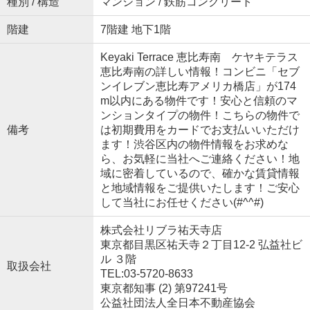
種別 / 構造
マンション / 鉄筋コンクリート
階建
7階建 地下1階
Keyaki Terrace 恵比寿南 ケヤキテラス
恵比寿南の詳しい情報！コンビニ「セブ
ンイレブン恵比寿アメリカ橋店」が174
m以内にある物件です！安心と信頼のマ
ンションタイプの物件！こちらの物件で
備考
は初期費用をカードでお支払いいただけ
ます！渋谷区内の物件情報をお求めな
ら、お気軽に当社へご連絡ください！地
域に密着しているので、確かな賃貸情報
と地域情報をご提供いたします！ご安心
して当社にお任せください(#^^#)
株式会社リブラ祐天寺店
東京都目黒区祐天寺２丁目12-2 弘益社ビ
ル ３階
取扱会社
TEL:03-5720-8633
東京都知事 (2) 第97241号
公益社団法人全日本不動産協会