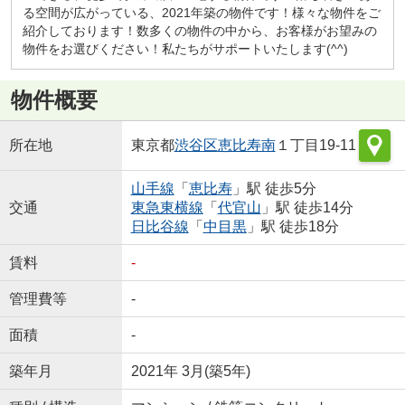
る空間が広がっている、2021年築の物件です！様々な物件をご
紹介しております！数多くの物件の中から、お客様がお望みの
物件をお選びください！私たちがサポートいたします(^^)
物件概要
所在地
東京都
渋谷区
恵比寿南
１丁目19-11
山手線
「
恵比寿
」駅 徒歩5分
交通
東急東横線
「
代官山
」駅 徒歩14分
日比谷線
「
中目黒
」駅 徒歩18分
賃料
-
管理費等
-
面積
-
築年月
2021年 3月(築5年)