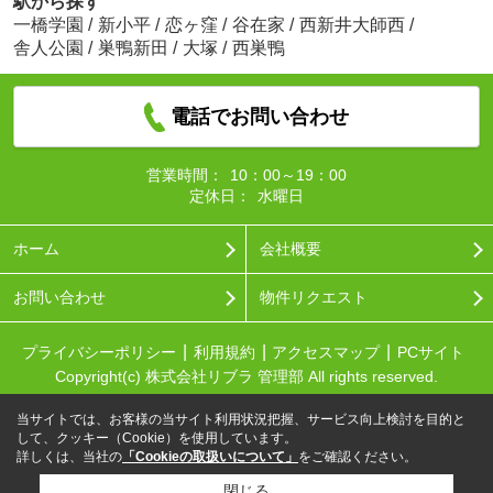
駅から探す
一橋学園
/
新小平
/
恋ヶ窪
/
谷在家
/
西新井大師西
/
舎人公園
/
巣鴨新田
/
大塚
/
西巣鴨
電話でお問い合わせ
営業時間：
10：00～19：00
定休日：
水曜日
ホーム
会社概要
お問い合わせ
物件リクエスト
プライバシーポリシー
利用規約
アクセスマップ
PCサイト
Copyright(c) 株式会社リブラ 管理部 All rights reserved.
当サイトでは、お客様の当サイト利用状況把握、サービス向上検討を目的と
して、クッキー（Cookie）を使用しています。
詳しくは、当社の
「Cookieの取扱いについて」
をご確認ください。
閉じる