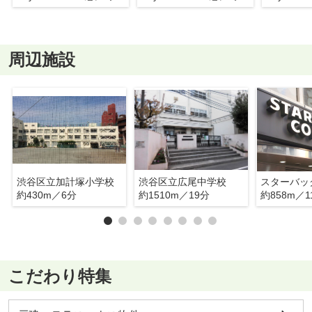
周辺施設
渋谷区立加計塚小学校
渋谷区立広尾中学校
約430m／6分
約1510m／19分
約858m／1
こだわり特集