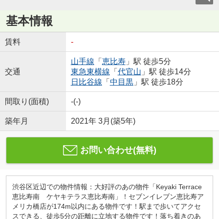
基本情報
賃料
-
山手線
「
恵比寿
」駅 徒歩5分
交通
東急東横線
「
代官山
」駅 徒歩14分
日比谷線
「
中目黒
」駅 徒歩18分
間取り(面積)
-(-)
築年月
2021年 3月(築5年)
お問い合わせ(無料)
渋谷区近辺での物件情報：大好評のあの物件「Keyaki Terrace
恵比寿南 ケヤキテラス恵比寿南」！セブンイレブン恵比寿ア
メリカ橋店が174m以内にある物件です！駅まで歩いてアクセ
スできる、徒歩5分の距離に立地する物件です！落ち着きのあ