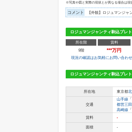
※写真や図と実際の現状とが異なる場合は現
コメント
【外観】ロジュマンジャ
ロジュマンジャンティ駒込プレト
所在階
賃料
***万円
9階
現況の確認はお気軽にお問い合わ
ロジュマンジャンティ駒込プレ
所在地
東京都
北
山手線
「
交通
都営三田
高崎線
「
賃料
-
面積
-