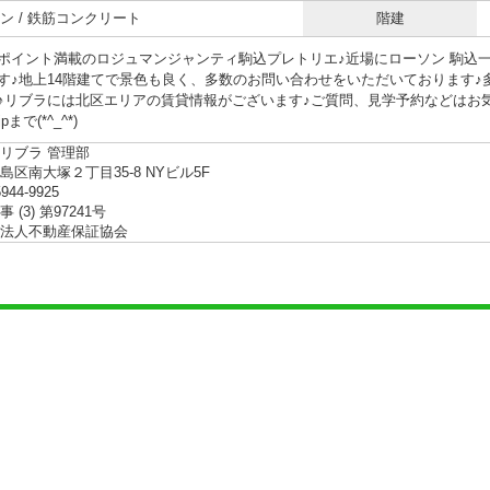
ン / 鉄筋コンクリート
階建
ポイント満載のロジュマンジャンティ駒込プレトリエ♪近場にローソン 駒込一丁
す♪地上14階建てで景色も良く、多数のお問い合わせをいただいております
リブラには北区エリアの賃貸情報がございます♪ご質問、見学予約などはお気軽に03-59
.jpまで(*^_^*)
リブラ 管理部
島区南大塚２丁目35-8 NYビル5F
5944-9925
 (3) 第97241号
法人不動産保証協会