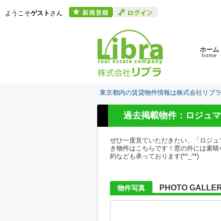
ようこそ
ゲスト
さん
ホーム
home
東京都内の賃貸物件情報は株式会社リブ
過去掲載物件：ロジュマ
ぜひ一度見ていただきたい、「ロジュ
き物件はこちらです！窓の外には素晴ら
約なども承っております(*^_^*)
PHOTO GALLE
物件写真