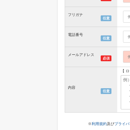
フリガナ
任意
電話番号
任意
メールアドレス
必須
【 
内容
任意
※
利用規約
及び
プライバ