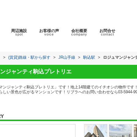
周辺施設
お客様の声
会社概要
お問合せ
spot
voice
company
contact
ラ
>
(賃貸)路線・駅から探す
>
JR山手線
>
駒込駅
>
ロジュマンジャン
ンジャンティ駒込プレトリエ
マンジャンティ駒込プレトリエ」です！地上14階建てのイチオシの物件です
しい景色が広がるマンションです！リブラへのお問い合わせなら03-5944-9
RY