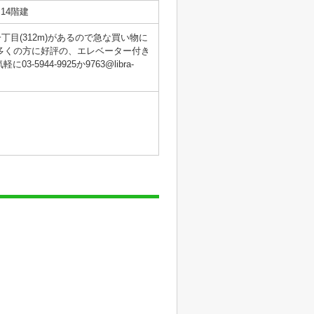
14階建
目(312m)があるので急な買い物に
♪多くの方に好評の、エレベーター付き
44-9925か9763@libra-