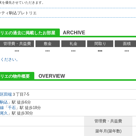
状を優先させていただきます。
ンティ駒込プレトリエ
ARCHIVE
リエの過去に掲載したお部屋
管理費・共益費
敷金
礼金
間取り
面積
***
***
***
***
***
せください。
OVERVIEW
トリエの物件概要
区
田端
３丁目7-5
駒込
」駅 徒歩6分
線
「
千石
」駅 徒歩18分
尾久
」駅 徒歩30分
管理費・共益費
築年月(築年数)