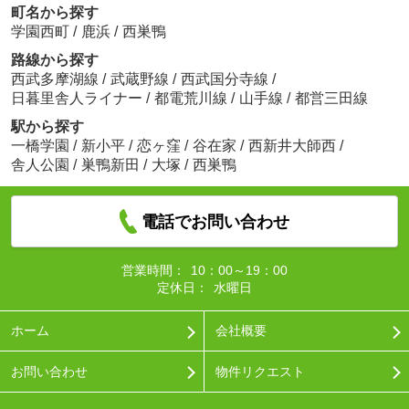
町名から探す
学園西町
/
鹿浜
/
西巣鴨
路線から探す
西武多摩湖線
/
武蔵野線
/
西武国分寺線
/
日暮里舎人ライナー
/
都電荒川線
/
山手線
/
都営三田線
駅から探す
一橋学園
/
新小平
/
恋ヶ窪
/
谷在家
/
西新井大師西
/
舎人公園
/
巣鴨新田
/
大塚
/
西巣鴨
電話でお問い合わせ
営業時間：
10：00～19：00
定休日：
水曜日
ホーム
会社概要
お問い合わせ
物件リクエスト