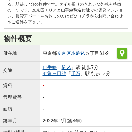
る、駅徒歩7分の物件です。タイル張りのきれいな外観も特徴
の一つです。文京区エリアと山手線駒込付近での賃貸マンショ
ン、賃貸アパートをお探しの方はぜひコチラからお問い合わせ
やご連絡を下さい。
物件概要
所在地
東京都
文京区
本駒込
５丁目31-9
山手線
「
駒込
」駅 徒歩7分
交通
都営三田線
「
千石
」駅 徒歩12分
賃料
-
管理費等
-
面積
-
築年月
2022年 2月(築4年)