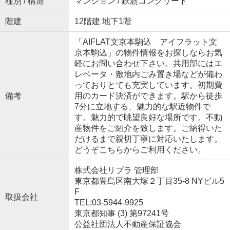
種別 / 構造
マンション / 鉄筋コンクリート
階建
12階建 地下1階
「AIFLAT文京本駒込 アイフラット文
京本駒込」の物件情報をお探しならお気
軽にお問い合わせ下さい。共用部にはエ
レベータ・敷地内ごみ置き場などが備わ
っておりとても充実しています。初期費
備考
用のカード決済ができます。駅から徒歩
7分に立地する、魅力的な駅近物件で
す。魅力的で眺望良好な場所です。不動
産物件をご紹介を致します。ご納得いた
だけるまで親切丁寧に対応いたします。
どうぞこちらからご利用ください。
株式会社リブラ 管理部
東京都豊島区南大塚２丁目35-8 NYビル5
F
取扱会社
TEL:03-5944-9925
東京都知事 (3) 第97241号
公益社団法人不動産保証協会