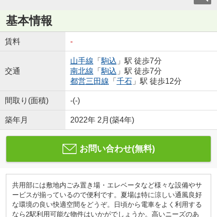
基本情報
賃料
-
山手線
「
駒込
」駅 徒歩7分
交通
南北線
「
駒込
」駅 徒歩7分
都営三田線
「
千石
」駅 徒歩12分
間取り(面積)
-(-)
築年月
2022年 2月(築4年)
お問い合わせ(無料)
共用部には敷地内ごみ置き場・エレベータなど様々な設備やサ
ービスが揃っているので便利です。夏場は特に涼しい通風良好
な環境の良い快適空間をどうぞ。日頃から電車をよく利用する
なら2駅利用可能な物件はいかがでしょうか。高いニーズのあ