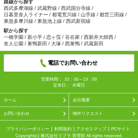
路線から探す
西武多摩湖線
/
武蔵野線
/
西武国分寺線
/
日暮里舎人ライナー
/
都電荒川線
/
山手線
/
都営三田線
/
東急多摩川線
/
東急池上線
/
西武新宿線
駅から探す
一橋学園
/
新小平
/
恋ヶ窪
/
谷在家
/
西新井大師西
/
舎人公園
/
巣鴨新田
/
大塚
/
西巣鴨
/
武蔵新田
電話でお問い合わせ
営業時間：
10：00～19：00
定休日：
水曜日
ホーム
会社概要
お問い合わせ
物件リクエスト
プライバシーポリシー
利用規約
アクセスマップ
PCサイト
Copyright(c) 株式会社リブラ 管理部 All rights reserved.