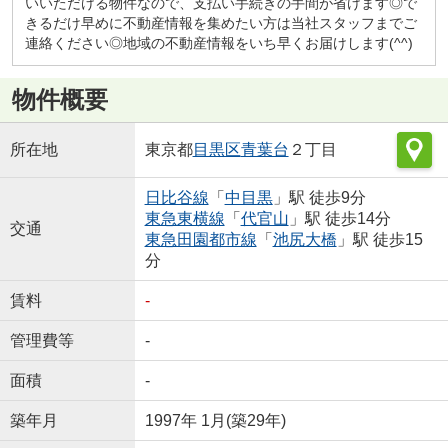
いいただける物件なので、支払い手続きの手間が省けます◎で
きるだけ早めに不動産情報を集めたい方は当社スタッフまでご
連絡ください◎地域の不動産情報をいち早くお届けします(^^)
物件概要
所在地
東京都
目黒区
青葉台
２丁目
日比谷線
「
中目黒
」駅 徒歩9分
東急東横線
「
代官山
」駅 徒歩14分
交通
東急田園都市線
「
池尻大橋
」駅 徒歩15
分
賃料
-
管理費等
-
面積
-
築年月
1997年 1月(築29年)