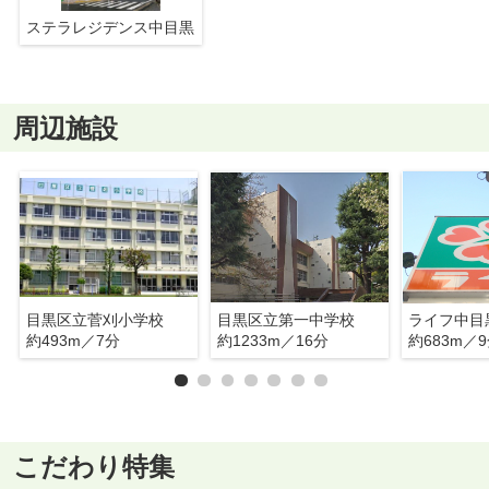
ステラレジデンス中目黒
周辺施設
目黒区立菅刈小学校
目黒区立第一中学校
ライフ中目
約493m／7分
約1233m／16分
約683m／
こだわり特集