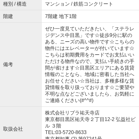
種別 / 構造
マンション / 鉄筋コンクリート
階建
7階建 地下1階
ぜひ一度見ていただきたい、「ステラレ
ジデンス中目黒」です☆徒歩9分に駅の
ある、ニーズの高い物件です☆こちらの
物件にはエレベーターが付いています☆
こちらは初期費用をカードでお支払いい
ただける物件なので、支払い手続きの手
備考
間が省けます☆目黒区エリアにある賃貸
情報のことなら、地域に密着した当社へ
お任せください☆当社は、多種多様な賃
貸情報を取り扱っております☆ご要望や
不明な点などございましたら、お気軽に
ご連絡ください(#^^#)
株式会社リブラ祐天寺店
東京都目黒区祐天寺２丁目12-2 弘益社ビ
ル ３階
取扱会社
TEL:03-5720-8633
東京都知事 (2) 第97241号