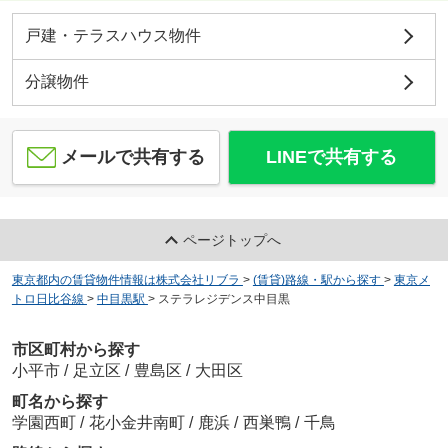
戸建・テラスハウス物件
分譲物件
メールで共有する
LINEで共有する
ページトップへ
東京都内の賃貸物件情報は株式会社リブラ
>
(賃貸)路線・駅から探す
>
東京メ
トロ日比谷線
>
中目黒駅
>
ステラレジデンス中目黒
市区町村から探す
小平市
/
足立区
/
豊島区
/
大田区
町名から探す
学園西町
/
花小金井南町
/
鹿浜
/
西巣鴨
/
千鳥