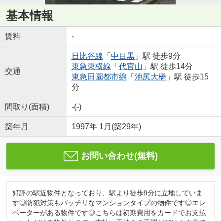
基本情報
賃料
-
日比谷線
「
中目黒
」駅 徒歩9分
東急東横線
「
代官山
」駅 徒歩14分
交通
東急田園都市線
「
池尻大橋
」駅 徒歩15
分
間取り(面積)
-(-)
築年月
1997年 1月(築29年)
お問い合わせ(無料)
好評の駅近物件となっており、駅より徒歩9分に立地していま
す◎防犯対策もバッチリなマンションタイプの物件です◎エレ
ベーターがある物件です◎こちらは初期費用をカードでお支払