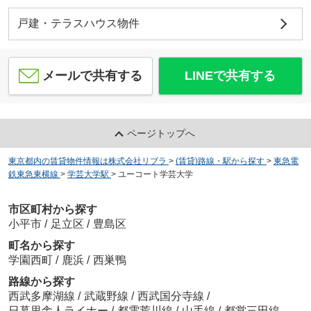
戸建・テラスハウス物件
メールで共有する
LINEで共有する
ページトップへ
東京都内の賃貸物件情報は株式会社リブラ
>
(賃貸)路線・駅から探す
>
東急電
鉄東急東横線
>
学芸大学駅
>
ユーコート学芸大学
市区町村から探す
小平市
/
足立区
/
豊島区
町名から探す
学園西町
/
鹿浜
/
西巣鴨
路線から探す
西武多摩湖線
/
武蔵野線
/
西武国分寺線
/
日暮里舎人ライナー
/
都電荒川線
/
山手線
/
都営三田線