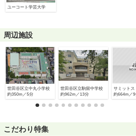
ユーコート学芸大学
周辺施設
世田谷区立中丸小学校
世田谷区立駒留中学校
約350m／5分
約962m／13分
約664m／
こだわり特集