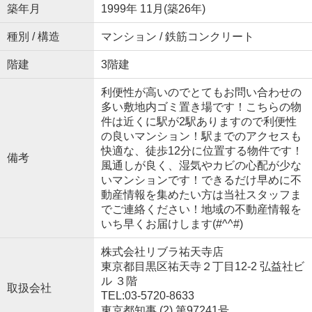
築年月
1999年 11月(築26年)
種別 / 構造
マンション / 鉄筋コンクリート
階建
3階建
利便性が高いのでとてもお問い合わせの
多い敷地内ゴミ置き場です！こちらの物
件は近くに駅が2駅ありますので利便性
の良いマンション！駅までのアクセスも
快適な、徒歩12分に位置する物件です！
備考
風通しが良く、湿気やカビの心配が少な
いマンションです！できるだけ早めに不
動産情報を集めたい方は当社スタッフま
でご連絡ください！地域の不動産情報を
いち早くお届けします(#^^#)
株式会社リブラ祐天寺店
東京都目黒区祐天寺２丁目12-2 弘益社ビ
ル ３階
取扱会社
TEL:03-5720-8633
東京都知事 (2) 第97241号