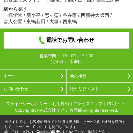
駅から探す
一橋学園
/
新小平
/
恋ヶ窪
/
谷在家
/
西新井大師西
/
舎人公園
/
巣鴨新田
/
大塚
/
西巣鴨
電話でお問い合わせ
営業時間：
10：00～19：00
定休日：
水曜日
ホーム
会社概要
お問い合わせ
物件リクエスト
プライバシーポリシー
利用規約
アクセスマップ
PCサイト
Copyright(c) 株式会社リブラ 管理部 All rights reserved.
当サイトでは、お客様の当サイト利用状況把握、サービス向上検討を目的と
して、クッキー（Cookie）を使用しています。
詳しくは、当社の
「Cookieの取扱いについて」
をご確認ください。