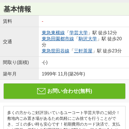
基本情報
賃料
-
東急東横線
「
学芸大学
」駅 徒歩12分
東急田園都市線
「
駒沢大学
」駅 徒歩20
交通
分
東急世田谷線
「
三軒茶屋
」駅 徒歩23分
間取り(面積)
-(-)
築年月
1999年 11月(築26年)
お問い合わせ(無料)
多くの方からご好評頂いているユーコート学芸大学のご紹介！
敷地内ごみ置き場があるため気軽にごみ捨てを行うことがで
き、ゴミの多い時も安心です！初期費用のカード決済で、支払