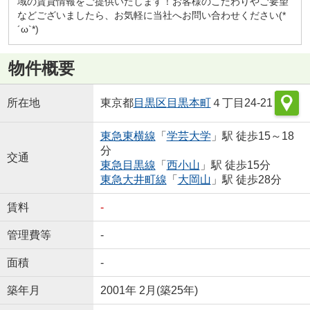
域の賃貸情報をご提供いたします！お客様のこだわりやご要望
などございましたら、お気軽に当社へお問い合わせください(*
´ω`*)
物件概要
所在地
東京都
目黒区
目黒本町
４丁目24-21
東急東横線
「
学芸大学
」駅 徒歩15～18
分
交通
東急目黒線
「
西小山
」駅 徒歩15分
東急大井町線
「
大岡山
」駅 徒歩28分
賃料
-
管理費等
-
面積
-
築年月
2001年 2月(築25年)