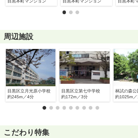
目黒本町マンション
目黒本町マンション
目黒本町
周辺施設
目黒区立月光原小学校
目黒区立第七中学校
林試の森公
約245m／4分
約172m／3分
約1025m／
こだわり特集