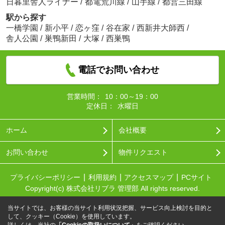
日暮里舎人ライナー
/
都電荒川線
/
山手線
/
都営三田線
駅から探す
一橋学園
/
新小平
/
恋ヶ窪
/
谷在家
/
西新井大師西
/
舎人公園
/
巣鴨新田
/
大塚
/
西巣鴨
電話でお問い合わせ
営業時間：
10：00～19：00
定休日：
水曜日
ホーム
会社概要
お問い合わせ
物件リクエスト
プライバシーポリシー
利用規約
アクセスマップ
PCサイト
Copyright(c) 株式会社リブラ 管理部 All rights reserved.
当サイトでは、お客様の当サイト利用状況把握、サービス向上検討を目的と
して、クッキー（Cookie）を使用しています。