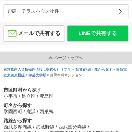
戸建・テラスハウス物件
メールで共有する
LINEで共有する
ページトップへ
東京都内の賃貸物件情報は株式会社リブラ
>
(賃貸)路線・駅から探す
>
東急電
鉄東急東横線
>
学芸大学駅
>
目黒本町マンション
市区町村から探す
小平市
/
足立区
/
豊島区
町名から探す
学園西町
/
鹿浜
/
西巣鴨
路線から探す
西武多摩湖線
/
武蔵野線
/
西武国分寺線
/