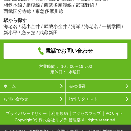
相鉄本線
/
相模線
/
西武多摩湖線
/
武蔵野線
/
西武国分寺線
/
東急多摩川線
駅から探す
海老名
/
花小金井
/
武蔵小金井
/
清瀬
/
海老名
/
一橋学園
/
新小平
/
恋ヶ窪
/
武蔵新田
電話でお問い合わせ
営業時間：
10：00～19：00
定休日：
水曜日
ホーム
会社概要
お問い合わせ
物件リクエスト
プライバシーポリシー
利用規約
アクセスマップ
PCサイト
Copyright(c) 株式会社リブラ 管理部 All rights reserved.