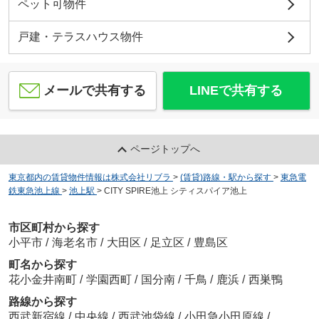
ペット可物件
戸建・テラスハウス物件
メールで共有する
LINEで共有する
ページトップへ
東京都内の賃貸物件情報は株式会社リブラ
>
(賃貸)路線・駅から探す
>
東急電
鉄東急池上線
>
池上駅
>
CITY SPIRE池上 シティスパイア池上
市区町村から探す
小平市
/
海老名市
/
大田区
/
足立区
/
豊島区
町名から探す
花小金井南町
/
学園西町
/
国分南
/
千鳥
/
鹿浜
/
西巣鴨
路線から探す
西武新宿線
/
中央線
/
西武池袋線
/
小田急小田原線
/