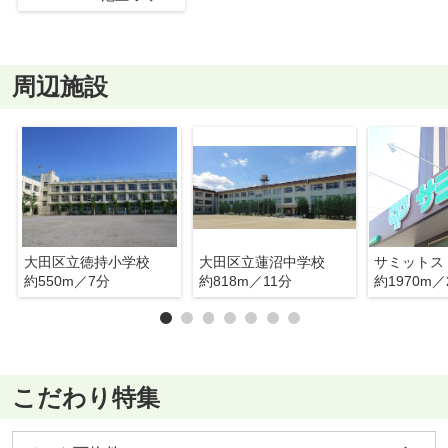
周辺施設
大田区立徳持小学校
大田区立蓮沼中学校
約550m／7分
約818m／11分
約1970m／
こだわり特集