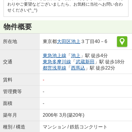
わりやご要望などございましたら、お気軽に当社へお問い合わ
せください(^_^)
物件概要
所在地
東京都
大田区
池上
３丁目40－6
東急池上線
「
池上
」駅 徒歩4分
交通
東急多摩川線
「
武蔵新田
」駅 徒歩18分
都営浅草線
「
西馬込
」駅 徒歩22分
賃料
-
管理費等
-
面積
-
築年月
2006年 3月(築20年)
種別 / 構造
マンション / 鉄筋コンクリート