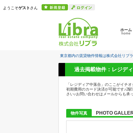
ようこそ
ゲスト
さん
ホーム
home
東京都内の賃貸物件情報は株式会社リブ
過去掲載物件：レジディ
「レジディア中落合」のここがイチオ
初期費用のカード決済が可能です♪2
さい♪お問い合わせはメールからも承っております♪
PHOTO GALLE
物件写真