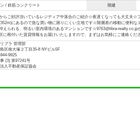
ン / 鉄筋コンクリート
階建
からご好評頂いているレジディア中落合のご紹介☆夜遅くなっても大丈夫☆
(352m)にあるので急な買い物に困りにくい立地です☆階層差の移動に便利
えられる、明るい室内環境のあるマンションです☆9763@libra-realty.c
区に根付いた賃貸情報をお届けいたしますので、まずはお気軽にご連絡ください(*
リブラ 管理部
島区南大塚２丁目35-8 NYビル5F
5944-9925
 (3) 第97241号
法人不動産保証協会