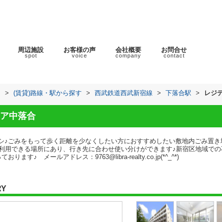
周辺施設
お客様の声
会社概要
お問合せ
spot
voice
company
contact
ラ
>
(賃貸)路線・駅から探す
>
西武鉄道西武新宿線
>
下落合駅
>
レジ
ア中落合
シ♪ごみをもって歩く距離を少なくしたい方におすすめしたい敷地内ごみ置き
駅利用できる場所にあり、行き先に合わせ使い分けができます♪新宿区地域で
 メールアドレス：9763@libra-realty.co.jp(*^_^*)
RY