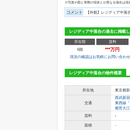
※写真や図と実際の現状とが異なる場合は現
コメント
【外観】レジディア中落
レジディア中落合の過去に掲載し
所在階
賃料
***万円
6階
現況の確認はお気軽にお問い合わ
レジディア中落合の物件概要
所在地
東京都
新
西武新宿
交通
東西線
「
都営大江
賃料
-
面積
-