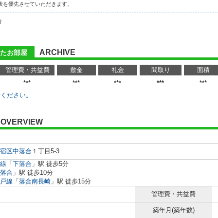
状を優先させていただきます。
合
ARCHIVE
たお部屋
管理費・共益費
敷金
礼金
間取り
面積
***
***
***
***
***
せください。
OVERVIEW
宿区
中落合
１丁目5-3
線
「
下落合
」駅 徒歩5分
落合
」駅 徒歩10分
戸線
「
落合南長崎
」駅 徒歩15分
管理費・共益費
築年月(築年数)