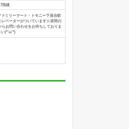
7階建
ファミリーマート・トモニー下落合駅
なエレベーターがついています☆昼間の
o.jpからお問い合わせをお待ちしておりま
´ω`*)