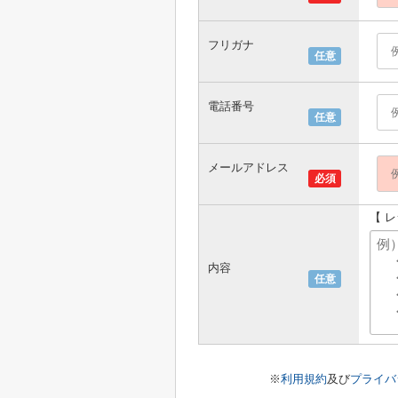
フリガナ
任意
電話番号
任意
メールアドレス
必須
【 
内容
任意
※
利用規約
及び
プライバ