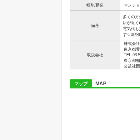
種別/構造
マンショ
多くの方
店が近く
備考
電気代も抑
す☆新宿
株式会社
東京都豊
取扱会社
TEL:03-
東京都知事
公益社団
MAP
マップ