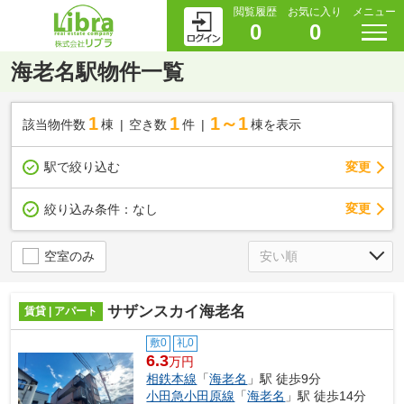
閲覧履歴
お気に入り
メニュー
0
0
海老名駅物件一覧
1
1
1～1
該当物件数
棟
空き数
件
棟を表示
駅で絞り込む
変更
変更
絞り込み条件：
なし
空室のみ
サザンスカイ海老名
賃貸 | アパート
敷0
礼0
6.3
万円
相鉄本線
「
海老名
」駅 徒歩9分
小田急小田原線
「
海老名
」駅 徒歩14分