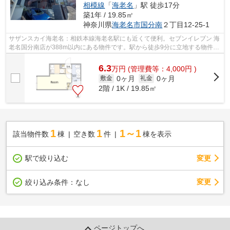
相模線
「
海老名
」駅 徒歩17分
築1年 / 19.85㎡
神奈川県
海老名市
国分南
２丁目12-25-1
サザンスカイ海老名：相鉄本線海老名駅にも近くて便利。セブンイレブン 海
老名国分南店が388m以内にある物件です。駅から徒歩9分に立地する物件で
す。2024年に建設された物件です。物...
6.3
万
円
(管理費等：4,000円 )
0ヶ月
0ヶ月
敷金
礼金
2階 / 1K / 19.85㎡
1
1
1～1
該当物件数
棟
空き数
件
棟を表示
駅で絞り込む
変更
変更
絞り込み条件：
なし
ページトップへ