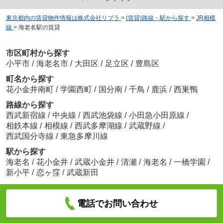
東京都内の賃貸物件情報は株式会社リブラ
>
(賃貸)路線・駅から探す
>
JR相模
線
>
海老名駅の賃貸
市区町村から探す
小平市
/
海老名市
/
大田区
/
足立区
/
豊島区
町名から探す
花小金井南町
/
学園西町
/
国分南
/
千鳥
/
鹿浜
/
西巣鴨
路線から探す
西武新宿線
/
中央線
/
西武池袋線
/
小田急小田原線
/
相鉄本線
/
相模線
/
西武多摩湖線
/
武蔵野線
/
西武国分寺線
/
東急多摩川線
駅から探す
海老名
/
花小金井
/
武蔵小金井
/
清瀬
/
海老名
/
一橋学園
/
新小平
/
恋ヶ窪
/
武蔵新田
電話でお問い合わせ