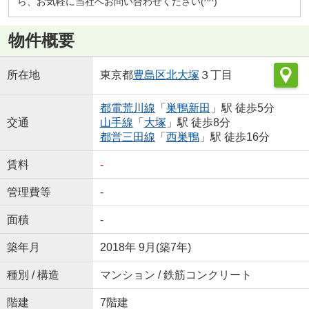
ら、お気軽に当社へお問い合わせください(^^)
物件概要
所在地
東京都
豊島区
北大塚
３丁目
都電荒川線
「
巣鴨新田
」駅 徒歩5分
交通
山手線
「
大塚
」駅 徒歩8分
都営三田線
「
西巣鴨
」駅 徒歩16分
賃料
-
管理費等
-
面積
-
築年月
2018年 9月(築7年)
種別 / 構造
マンション / 鉄筋コンクリート
階建
7階建