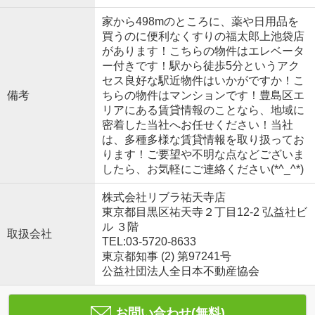
家から498mのところに、薬や日用品を
買うのに便利なくすりの福太郎上池袋店
があります！こちらの物件はエレベータ
ー付きです！駅から徒歩5分というアク
セス良好な駅近物件はいかがですか！こ
備考
ちらの物件はマンションです！豊島区エ
リアにある賃貸情報のことなら、地域に
密着した当社へお任せください！当社
は、多種多様な賃貸情報を取り扱ってお
ります！ご要望や不明な点などございま
したら、お気軽にご連絡ください(*^_^*)
株式会社リブラ祐天寺店
東京都目黒区祐天寺２丁目12-2 弘益社ビ
ル ３階
取扱会社
TEL:03-5720-8633
東京都知事 (2) 第97241号
公益社団法人全日本不動産協会
お問い合わせ(無料)