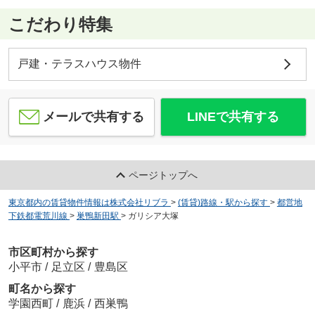
こだわり特集
戸建・テラスハウス物件
メールで共有する
LINEで共有する
ページトップへ
東京都内の賃貸物件情報は株式会社リブラ
>
(賃貸)路線・駅から探す
>
都営地
下鉄都電荒川線
>
巣鴨新田駅
>
ガリシア大塚
市区町村から探す
小平市
/
足立区
/
豊島区
町名から探す
学園西町
/
鹿浜
/
西巣鴨