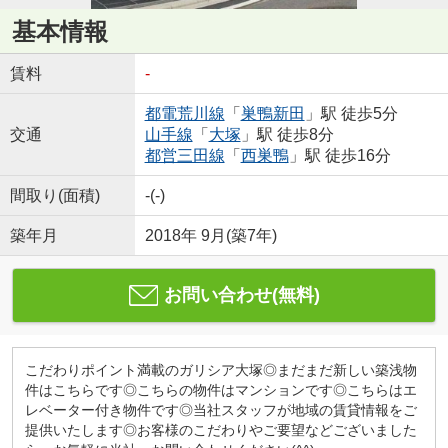
基本情報
賃料
-
都電荒川線
「
巣鴨新田
」駅 徒歩5分
交通
山手線
「
大塚
」駅 徒歩8分
都営三田線
「
西巣鴨
」駅 徒歩16分
間取り(面積)
-(-)
築年月
2018年 9月(築7年)
お問い合わせ(無料)
こだわりポイント満載のガリシア大塚◎まだまだ新しい築浅物
件はこちらです◎こちらの物件はマンションです◎こちらはエ
レベーター付き物件です◎当社スタッフが地域の賃貸情報をご
提供いたします◎お客様のこだわりやご要望などございました