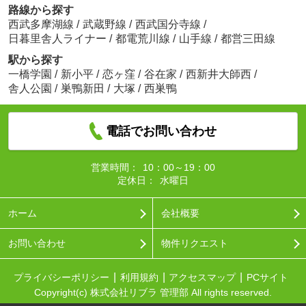
路線から探す
西武多摩湖線
/
武蔵野線
/
西武国分寺線
/
日暮里舎人ライナー
/
都電荒川線
/
山手線
/
都営三田線
駅から探す
一橋学園
/
新小平
/
恋ヶ窪
/
谷在家
/
西新井大師西
/
舎人公園
/
巣鴨新田
/
大塚
/
西巣鴨
電話でお問い合わせ
営業時間：
10：00～19：00
定休日：
水曜日
ホーム
会社概要
お問い合わせ
物件リクエスト
プライバシーポリシー
利用規約
アクセスマップ
PCサイト
Copyright(c) 株式会社リブラ 管理部 All rights reserved.