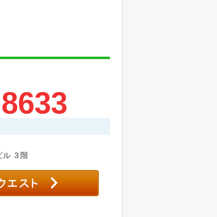
-8633
ビル ３階