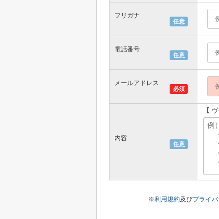
フリガナ
任意
電話番号
任意
メールアドレス
必須
【 
内容
任意
※
利用規約
及び
プライバ