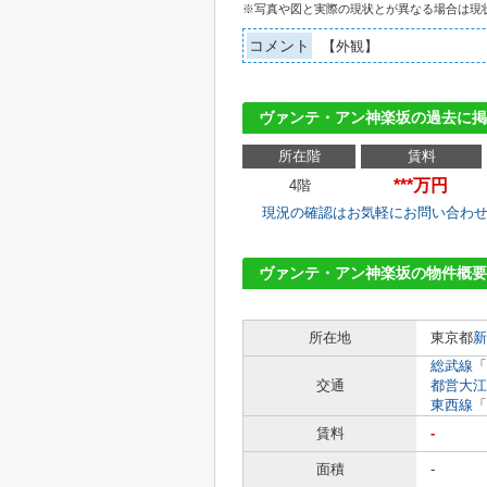
※写真や図と実際の現状とが異なる場合は現
コメント
【外観】
ヴァンテ・アン神楽坂の過去に掲
所在階
賃料
***万円
4階
現況の確認はお気軽にお問い合わ
ヴァンテ・アン神楽坂の物件概要
所在地
東京都
新
総武線
「
交通
都営大江
東西線
「
賃料
-
面積
-