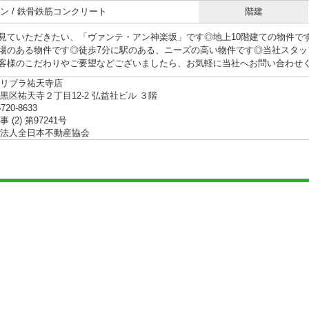
ン / 鉄骨鉄筋コンクリート
階建
見ていただきたい、「ヴァンテ・アン神楽坂」です◎地上10階建ての物件で
場のある物件です◎徒歩7分に駅のある、ニーズの高い物件です◎当社スタッ
客様のこだわりやご要望などございましたら、お気軽に当社へお問い合わせください
リブラ祐天寺店
黒区祐天寺２丁目12-2 弘益社ビル ３階
5720-8633
 (2) 第97241号
法人全日本不動産協会