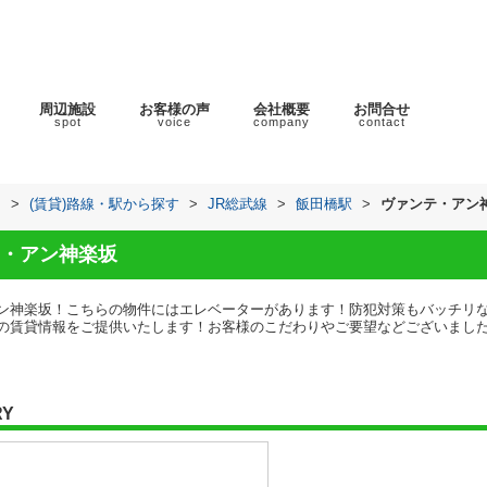
周辺施設
お客様の声
会社概要
お問合せ
spot
voice
company
contact
ラ
>
(賃貸)路線・駅から探す
>
JR総武線
>
飯田橋駅
>
ヴァンテ・アン
・アン神楽坂
ン神楽坂！こちらの物件にはエレベーターがあります！防犯対策もバッチリな
の賃貸情報をご提供いたします！お客様のこだわりやご要望などございまし
RY