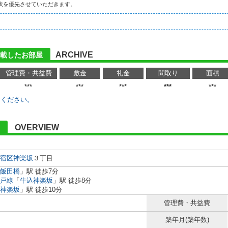
状を優先させていただきます。
ARCHIVE
載したお部屋
管理費・共益費
敷金
礼金
間取り
面積
***
***
***
***
***
せください。
OVERVIEW
宿区
神楽坂
３丁目
飯田橋
」駅 徒歩7分
戸線
「
牛込神楽坂
」駅 徒歩8分
神楽坂
」駅 徒歩10分
管理費・共益費
築年月(築年数)