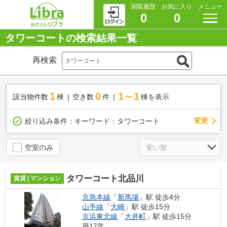
閲覧履歴
お気に入り
メニュー
0
0
タワーコートの検索結果一覧
再検索
1
0
1～1
該当物件数
棟
空き数
件
棟を表示
変更
絞り込み条件：
キーワード：タワーコート
空室のみ
タワーコート北品川
賃貸 | マンション
京急本線
「
新馬場
」駅 徒歩4分
山手線
「
大崎
」駅 徒歩15分
京浜東北線
「
大井町
」駅 徒歩15分
築17年