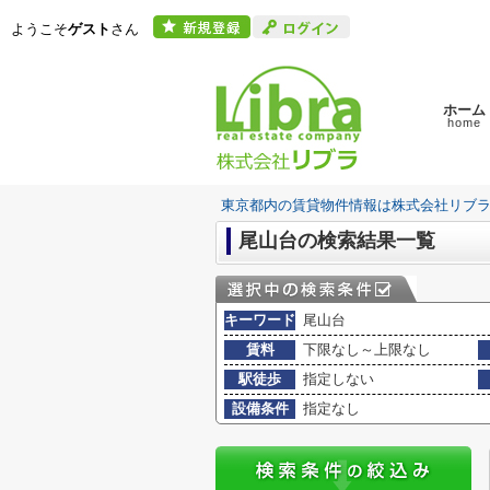
ようこそ
ゲスト
さん
ホーム
home
東京都内の賃貸物件情報は株式会社リブ
尾山台の検索結果一覧
キーワード
尾山台
賃料
下限なし～上限なし
駅徒歩
指定しない
設備条件
指定なし