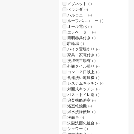
メゾネット
(-)
ベランダ
(-)
バルコニー
(-)
ルーフバルコニー
(-)
オール電化
(-)
エレベーター
(-)
照明器具付き
(-)
駐輪場
(-)
バイク置場あり
(-)
家具・家電付き
(-)
洗濯機置場有
(-)
外観タイル張り
(-)
コンロ２口以上
(-)
食器洗い乾燥機
(-)
システムキッチン
(-)
対面式キッチン
(-)
バス・トイレ別
(-)
追焚機能浴室
(-)
浴室乾燥機
(-)
温水洗浄便座
(-)
洗面台
(-)
洗髪洗面化粧台
(-)
シャワー
(-)