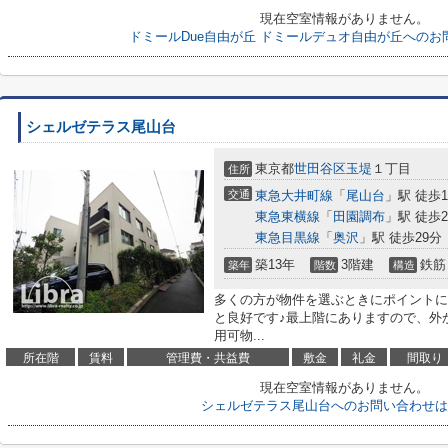
現在空室情報がありません。
ドミールDue自由が丘 ドミールデュオ自由が丘への
シェルゼテラス尾山台
東京都
世田谷区
玉堤
１丁目
住所
交通
東急大井町線
「
尾山台
」駅 徒歩1
東急東横線
「
田園調布
」駅 徒歩2
東急目黒線
「
奥沢
」駅 徒歩29分
築13年
3階建
鉄筋
築年
階数
構造
多くの方が物件を選ぶときにポイントに
と良好です♪最上階にありますので、外
用可物...
所在階
賃料
管理費・共益費
敷金
礼金
間取り
現在空室情報がありません。
シェルゼテラス尾山台へのお問い合わせは