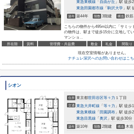
東急東横線
「
自由が丘
」駅 徒歩2
東急田園都市線
「
駒沢大学
」駅 
築44年
3階建
鉄筋
築年
階数
構造
こちらの物件から495m以内に「サミッ
の物件は、駅まで徒歩15分に立地して
マンショ...
所在階
賃料
管理費・共益費
敷金
礼金
間取り
現在空室情報がありません。
ナチュレ深沢へのお問い合わせはこち
シオン
東京都
世田谷区
等々力
１丁目
住所
交通
東急大井町線
「
等々力
」駅 徒歩1
東急東横線
「
田園調布
」駅 徒歩2
東急目黒線
「
奥沢
」駅 徒歩30分
築10年
2階建
木造
築年
階数
構造