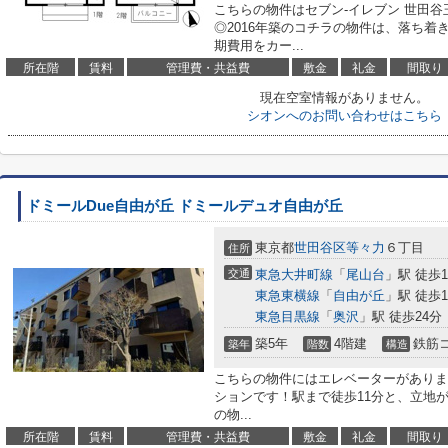
こちらの物件はセブン-イレブン 世田谷
◎2016年築のコチラの物件は、落ち
期費用をカー...
所在階
賃料
管理費・共益費
敷金
礼金
間取り
現在空室情報がありません。
シオンへのお問い合わせはこちら
ドミールDue自由が丘 ドミールデュオ自由が丘
東京都
世田谷区
等々力
６丁目
住所
交通
東急大井町線
「
尾山台
」駅 徒歩1
東急東横線
「
自由が丘
」駅 徒歩1
東急目黒線
「
奥沢
」駅 徒歩24分
築5年
4階建
鉄筋
築年
階数
構造
こちらの物件にはエレベーターがありま
ションです！駅まで徒歩11分と、立地が
の物...
所在階
賃料
管理費・共益費
敷金
礼金
間取り