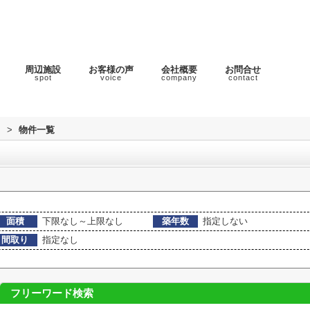
周辺施設
お客様の声
会社概要
お問合せ
spot
voice
company
contact
ラ
>
物件一覧
面積
下限なし～上限なし
築年数
指定しない
間取り
指定なし
フリーワード検索