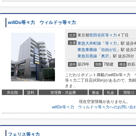
willDo等々力 ウィルドゥ等々力
東京都
世田谷区
等々力
４丁目
住所
交通
東急大井町線
「
等々力
」駅 徒歩
東急東横線
「
自由が丘
」駅 徒歩2
東急目黒線
「
奥沢
」駅 徒歩26分
築29年
7階建
鉄筋
築年
階数
構造
こだわりポイント満載のwillDo等々力
等々力二丁目店(430m)があるので、
きま...
所在階
賃料
管理費・共益費
敷金
礼金
間取り
現在空室情報がありません。
willDo等々力 ウィルドゥ等々力へのお問い合
フェリス等々力