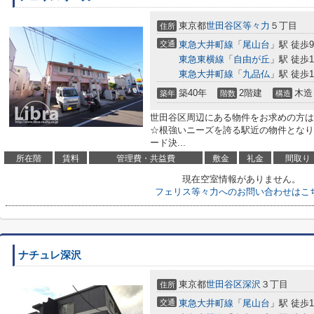
東京都
世田谷区
等々力
５丁目
住所
交通
東急大井町線
「
尾山台
」駅 徒歩
東急東横線
「
自由が丘
」駅 徒歩1
東急大井町線
「
九品仏
」駅 徒歩1
築40年
2階建
木造
築年
階数
構造
世田谷区周辺にある物件をお求めの方は
☆根強いニーズを誇る駅近の物件となり
ード決...
所在階
賃料
管理費・共益費
敷金
礼金
間取り
現在空室情報がありません。
フェリス等々力へのお問い合わせはこ
ナチュレ深沢
東京都
世田谷区
深沢
３丁目
住所
交通
東急大井町線
「
尾山台
」駅 徒歩1