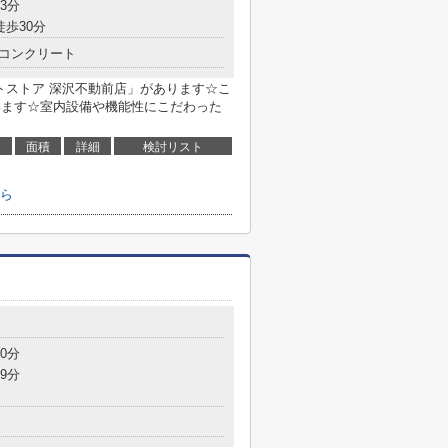
3分
徒歩30分
コンクリート
トストア 深沢不動前店」があります☆こ
います☆室内設備や機能性にこだわった
面積
詳細
検討リスト
ら
0分
9分