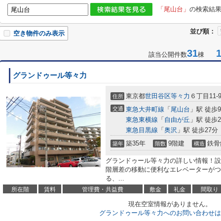
「尾山台」
の検索結
並び順：
空き物件のみ表示
31
1-
該当公開件数
棟
グランドゥール等々力
東京都
世田谷区
等々力
６丁目11-
住所
交通
東急大井町線
「
尾山台
」駅 徒歩
東急東横線
「
自由が丘
」駅 徒歩2
東急目黒線
「
奥沢
」駅 徒歩27分
築35年
9階建
鉄骨
築年
階数
構造
グランドゥール等々力の詳しい情報！設
階層差の移動に便利なエレベーターがつ
る、...
所在階
賃料
管理費・共益費
敷金
礼金
間取り
現在空室情報がありません。
グランドゥール等々力へのお問い合わせは