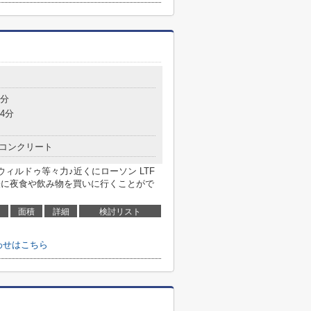
4分
4分
コンクリート
 ウィルドゥ等々力♪近くにローソン LTF
気軽に夜食や飲み物を買いに行くことがで
面積
詳細
検討リスト
わせはこちら