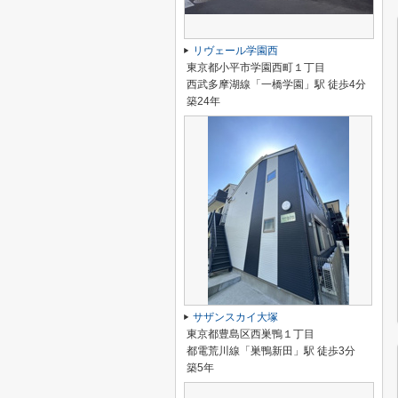
リヴェール学園西
東京都小平市学園西町１丁目
西武多摩湖線「一橋学園」駅 徒歩4分
築24年
サザンスカイ大塚
東京都豊島区西巣鴨１丁目
都電荒川線「巣鴨新田」駅 徒歩3分
築5年