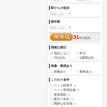
駅からの徒歩
築年数
31
件が該当
情報公開日
指定しない
本日
3日以内
1週間以内
画像・動画あり
画像あり
動画あり
こだわり条件
ペット飼育可
(-)
ペット専用設備
(-)
楽器相談
(-)
陽当り良好
(-)
閑静な住宅地
(-)