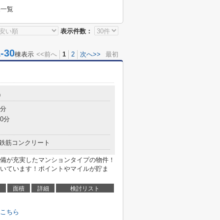
果一覧
表示件数：
30
棟表示
<<前へ
1
2
次へ>>
最初
9
9分
0分
鉄筋コンクリート
備が充実したマンションタイプの物件！
いています！ポイントやマイルが貯ま
面積
詳細
検討リスト
こちら