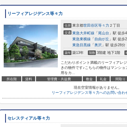
リーフィアレジデンス等々力
東京都
世田谷区
等々力
２丁目
住所
交通
東急大井町線
「
尾山台
」駅 徒歩
東急東横線
「
自由が丘
」駅 徒歩2
東急目黒線
「
奥沢
」駅 徒歩28分
築13年
3階建 地下1階
築年
階数
こだわりポイント満載のリーフィアレジ
きの物件です♪こちらの物件はマンショ
用をカ...
所在階
賃料
管理費・共益費
敷金
礼金
間取り
現在空室情報がありません。
リーフィアレジデンス等々力へのお問い合わ
セレスティアル等々力