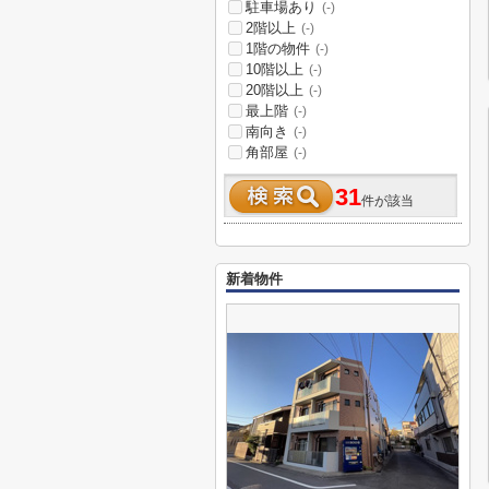
駐車場あり
(-)
2階以上
(-)
1階の物件
(-)
10階以上
(-)
20階以上
(-)
最上階
(-)
南向き
(-)
角部屋
(-)
31
件が該当
新着物件