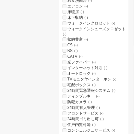
独立洗面台
(-)
エアコン
(-)
床暖房
(-)
床下収納
(-)
ウォークインクロゼット
(-)
ウォークインシューズクロゼット
(-)
収納豊富
(-)
CS
(-)
BS
(-)
CATV
(-)
光ファイバー
(-)
インターネット対応
(-)
オートロック
(-)
TVモニタ付インターホン
(-)
宅配ボックス
(-)
24時間緊急通報システム
(-)
ディンプルキー
(-)
防犯カメラ
(-)
24時間有人管理
(-)
フロントサービス
(-)
24時間ゴミ出し可
(-)
住戸内覧可能
(-)
コンシェルジュサービス
(-)