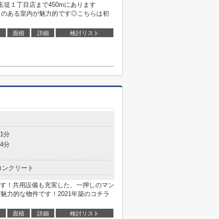
玉堤１丁目店まで450mにあります
着きのある室内が魅力的です◎こちらは初
面積
詳細
検討リスト
1分
4分
コンクリート
す！共用設備も充実した、一押しのマン
魅力的な物件です！2021年築のコチラ
面積
詳細
検討リスト