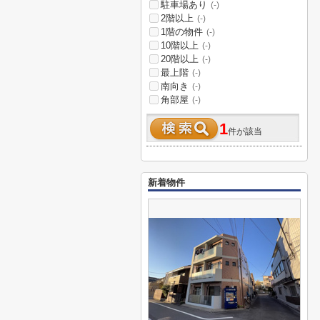
駐車場あり
(-)
2階以上
(-)
1階の物件
(-)
10階以上
(-)
20階以上
(-)
最上階
(-)
南向き
(-)
角部屋
(-)
1
件が該当
新着物件