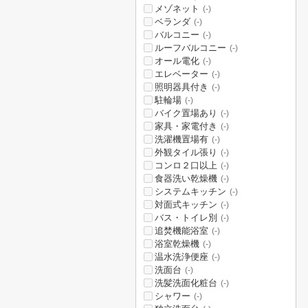
メゾネット
(-)
ベランダ
(-)
バルコニー
(-)
ルーフバルコニー
(-)
オール電化
(-)
エレベーター
(-)
照明器具付き
(-)
駐輪場
(-)
バイク置場あり
(-)
家具・家電付き
(-)
洗濯機置場有
(-)
外観タイル張り
(-)
コンロ２口以上
(-)
食器洗い乾燥機
(-)
システムキッチン
(-)
対面式キッチン
(-)
バス・トイレ別
(-)
追焚機能浴室
(-)
浴室乾燥機
(-)
温水洗浄便座
(-)
洗面台
(-)
洗髪洗面化粧台
(-)
シャワー
(-)