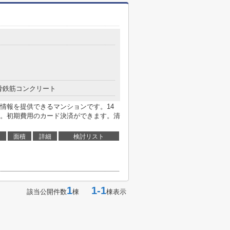
骨鉄筋コンクリート
情報を提供できるマンションです。14
。初期費用のカード決済ができます。清
面積
詳細
検討リスト
1
1-1
該当公開件数
棟
棟表示