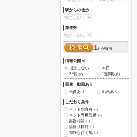
駅からの徒歩
築年数
1
件が該当
情報公開日
指定しない
本日
3日以内
1週間以内
画像・動画あり
画像あり
動画あり
こだわり条件
ペット飼育可
(-)
ペット専用設備
(-)
楽器相談
(-)
陽当り良好
(-)
閑静な住宅地
(-)