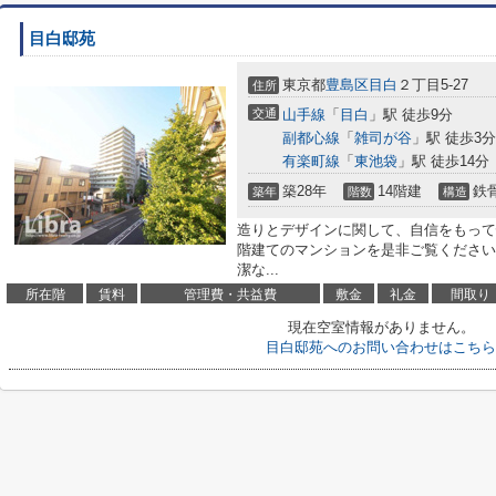
目白邸苑
東京都
豊島区
目白
２丁目5-27
住所
交通
山手線
「
目白
」駅 徒歩9分
副都心線
「
雑司が谷
」駅 徒歩3分
有楽町線
「
東池袋
」駅 徒歩14分
築28年
14階建
鉄
築年
階数
構造
造りとデザインに関して、自信をもって
階建てのマンションを是非ご覧ください
潔な...
所在階
賃料
管理費・共益費
敷金
礼金
間取り
現在空室情報がありません。
目白邸苑へのお問い合わせはこちら