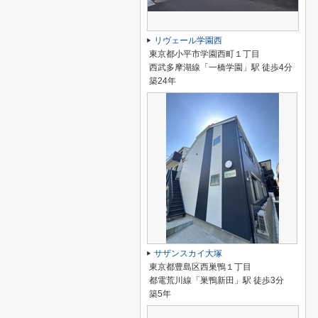
リヴェール学園西
東京都小平市学園西町１丁目
西武多摩湖線「一橋学園」駅 徒歩4分
築24年
サザンスカイ大塚
東京都豊島区西巣鴨１丁目
都電荒川線「巣鴨新田」駅 徒歩3分
築5年