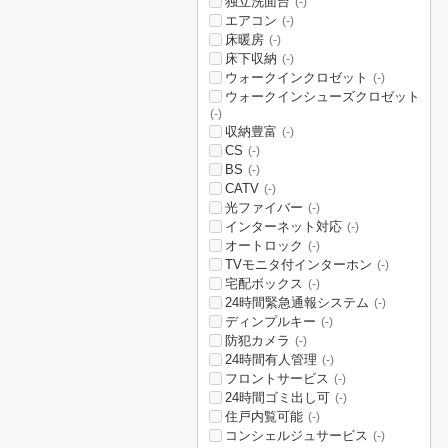
独立洗面台
(-)
エアコン
(-)
床暖房
(-)
床下収納
(-)
ウォークインクロゼット
(-)
ウォークインシューズクロゼット
(-)
収納豊富
(-)
CS
(-)
BS
(-)
CATV
(-)
光ファイバー
(-)
インターネット対応
(-)
オートロック
(-)
TVモニタ付インターホン
(-)
宅配ボックス
(-)
24時間緊急通報システム
(-)
ディンプルキー
(-)
防犯カメラ
(-)
24時間有人管理
(-)
フロントサービス
(-)
24時間ゴミ出し可
(-)
住戸内覧可能
(-)
コンシェルジュサービス
(-)