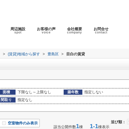
周辺施設
お客様の声
会社概要
お問合せ
spot
voice
company
contact
ラ
>
(賃貸)地域から探す
>
豊島区
>
目白の賃貸
面積
下限なし～上限なし
築年数
指定しない
間取り
指定なし
並び順：
空室物件のみ表示
1
1-1
該当公開件数
棟
棟表示