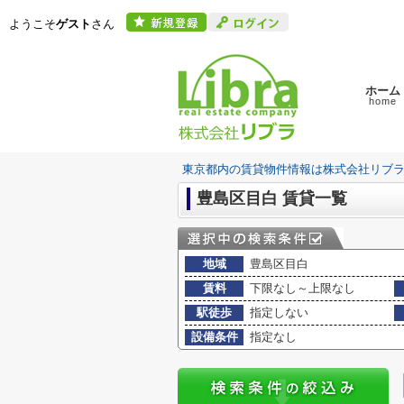
ようこそ
ゲスト
さん
ホーム
home
東京都内の賃貸物件情報は株式会社リブ
豊島区目白 賃貸一覧
地域
豊島区目白
賃料
下限なし～上限なし
駅徒歩
指定しない
設備条件
指定なし