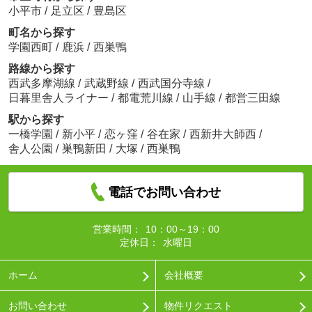
小平市
/
足立区
/
豊島区
町名から探す
学園西町
/
鹿浜
/
西巣鴨
路線から探す
西武多摩湖線
/
武蔵野線
/
西武国分寺線
/
日暮里舎人ライナー
/
都電荒川線
/
山手線
/
都営三田線
駅から探す
一橋学園
/
新小平
/
恋ヶ窪
/
谷在家
/
西新井大師西
/
舎人公園
/
巣鴨新田
/
大塚
/
西巣鴨
電話でお問い合わせ
営業時間：
10：00～19：00
定休日：
水曜日
ホーム
会社概要
お問い合わせ
物件リクエスト