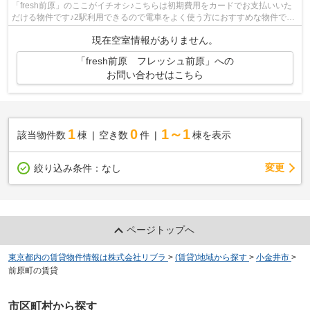
「fresh前原」のここがイチオシ♪こちらは初期費用をカードでお支払いいた
だける物件です♪2駅利用できるので電車をよく使う方におすすめな物件です
♪こちらの物件はアパートです♪できる...
現在空室情報がありません。
「fresh前原 フレッシュ前原」への
お問い合わせはこちら
1
0
1～1
該当物件数
棟
空き数
件
棟を表示
変更
絞り込み条件：
なし
ページトップへ
東京都内の賃貸物件情報は株式会社リブラ
>
(賃貸)地域から探す
>
小金井市
>
前原町の賃貸
市区町村から探す