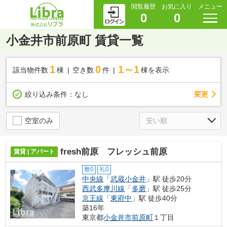
閲覧履歴
お気に入り
メニュー
0
0
小金井市前原町 賃貸一覧
1
0
1～1
該当物件数
棟
空き数
件
棟を表示
変更
絞り込み条件：
なし
空室のみ
fresh前原 フレッシュ前原
賃貸 | アパート
敷0
礼0
中央線
「
武蔵小金井
」駅 徒歩20分
西武多摩川線
「
多磨
」駅 徒歩25分
京王線
「
東府中
」駅 徒歩40分
築16年
東京都
小金井市
前原町
１丁目