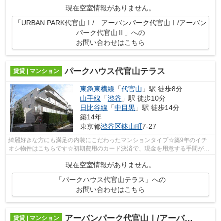
物件♪渋谷区エリアにある賃貸情報のこ...
現在空室情報がありません。
「URBAN PARK代官山Ⅰ/ アーバンパーク代官山Ⅰ/アーバン
パーク代官山Ⅱ」への
お問い合わせはこちら
パークハウス代官山テラス
賃貸 | マンション
東急東横線
「
代官山
」駅 徒歩8分
山手線
「
渋谷
」駅 徒歩10分
日比谷線
「
中目黒
」駅 徒歩14分
築14年
東京都
渋谷区
鉢山町
7-27
綺麗好きな方にも満足の内装にこだわったマンションタイプ☆築9年のイチ
オシ物件はこちらです☆初期費用のカード決済で、現金を用意する手間が省
けます☆こちらの物件にはエレベーターが...
現在空室情報がありません。
「パークハウス代官山テラス」への
お問い合わせはこちら
アーバンパーク代官山Ⅰ/アーバンパーク代官山Ⅱ
賃貸 | マンション