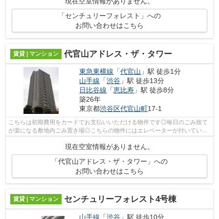
現在空室情報がありません。
「センチュリーフォレスト」への
お問い合わせはこちら
代官山アドレス・ザ・タワー
賃貸 | マンション
東急東横線
「
代官山
」駅 徒歩1分
山手線
「
渋谷
」駅 徒歩13分
日比谷線
「
恵比寿
」駅 徒歩8分
築26年
東京都
渋谷区
代官山町
17-1
こちらは初期費用をカードでお支払いいただける物件です◎毎日のごみ捨て
が楽になる敷地内ごみ置き場◎こちらの物件にはエレベーターが付いていま
す◎こちらはマンションタイプになります...
現在空室情報がありません。
「代官山アドレス・ザ・タワー」への
お問い合わせはこちら
センチュリーフォレスト4号棟
賃貸 | マンション
山手線
「
渋谷
」駅 徒歩10分