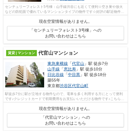
センチュリーフォレスト5号棟：山手線渋谷にも近くて便利☆空き巣や放火
などの防犯面で優れているマンションタイプの物件です☆好評の駅近物件と
なっており、駅より徒歩9分に立地してい...
現在空室情報がありません。
「センチュリーフォレスト3号棟」への
お問い合わせはこちら
代官⼭マンション
賃貸 | マンション
東急東横線
「
代官山
」駅 徒歩7分
山手線
「
恵比寿
」駅 徒歩10分
日比谷線
「
中目黒
」駅 徒歩18分
築55年
東京都
渋谷区
代官山町
駅徒歩7分に駅が立地する物件なので、電車を多く利用する方にとって便利
です♪クレジットカードで初期費用をお支払いいただける物件です♪こちらは
エレベーター付きの物件です♪13階建て...
現在空室情報がありません。
「代官⼭マンション」への
お問い合わせはこちら