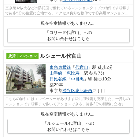
空き巣や放火などの防犯面で優れているマンションタイプの物件です◎駅ま
で徒歩5分の位置に立地する、アクセス良好な物件です◎高層マンションの
最上階は、あまり虫が入ってこないので虫...
現在空室情報がありません。
「コリーヌ代官山」への
お問い合わせはこちら
ルシェール代官山
賃貸 | マンション
東急東横線
「
代官山
」駅 徒歩2分
山手線
「
恵比寿
」駅 徒歩7分
日比谷線
「
中目黒
」駅 徒歩10分
築29年
東京都
渋谷区
恵比寿西
２丁目
こちらの物件にはエレベーターがあります◎共用設備も充実した、一押しの
マンションです◎駅まで歩いてアクセスできる、徒歩2分の距離に立地する
物件です◎ポイントを貯めたい方に嬉しい◎...
現在空室情報がありません。
「ルシェール代官山」への
お問い合わせはこちら