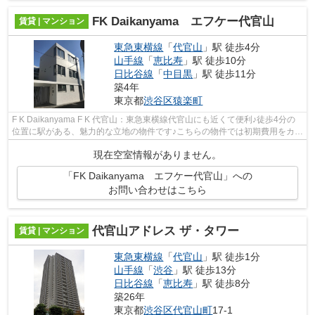
FK Daikanyama エフケー代官山
賃貸 | マンション
東急東横線
「
代官山
」駅 徒歩4分
山手線
「
恵比寿
」駅 徒歩10分
日比谷線
「
中目黒
」駅 徒歩11分
築4年
東京都
渋谷区
猿楽町
F K Daikanyama F K 代官山：東急東横線代官山にも近くて便利♪徒歩4分の
位置に駅がある、魅力的な立地の物件です♪こちらの物件では初期費用をカー
ドでお支払いいただけます♪令和3年築...
現在空室情報がありません。
「FK Daikanyama エフケー代官山」への
お問い合わせはこちら
代官山アドレス ザ・タワー
賃貸 | マンション
東急東横線
「
代官山
」駅 徒歩1分
山手線
「
渋谷
」駅 徒歩13分
日比谷線
「
恵比寿
」駅 徒歩8分
築26年
東京都
渋谷区
代官山町
17-1