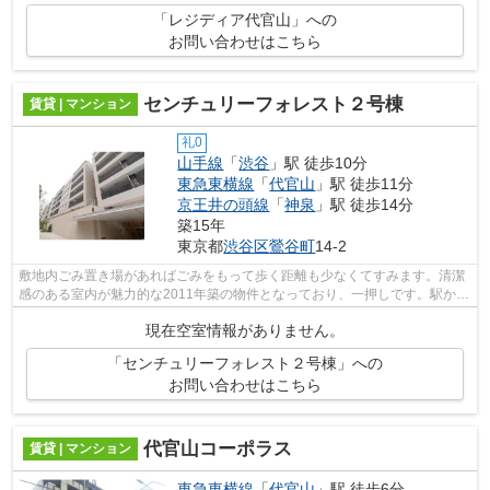
「レジディア代官山」への
お問い合わせはこちら
センチュリーフォレスト２号棟
賃貸 | マンション
礼0
山手線
「
渋谷
」駅 徒歩10分
東急東横線
「
代官山
」駅 徒歩11分
京王井の頭線
「
神泉
」駅 徒歩14分
築15年
東京都
渋谷区
鶯谷町
14-2
敷地内ごみ置き場があればごみをもって歩く距離も少なくてすみます。清潔
感のある室内が魅力的な2011年築の物件となっており、一押しです。駅から
徒歩10分にある物件なので、電車利用...
現在空室情報がありません。
「センチュリーフォレスト２号棟」への
お問い合わせはこちら
代官山コーポラス
賃貸 | マンション
東急東横線
「
代官山
」駅 徒歩6分