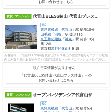
お問い合わせはこちら
代官山BLESS鉢山 代官山ブレス鉢山
賃貸 | マンション
礼0
東急東横線
「
代官山
」駅 徒歩10分
山手線
「
渋谷
」駅 徒歩11分
京王井の頭線
「
神泉
」駅 徒歩13分
築12年
東京都
渋谷区
鉢山町
9-15
新着情報：代官山BLESS鉢山 代官山ブレス鉢山の空室情報ならコチラ◎敷地
内ごみ置き場がある物件です◎防犯対策もバッチリなマンションタイプの物
件です◎こちらの物件には機械式駐車場あ...
現在空室情報がありません。
「代官山BLESS鉢山 代官山ブレス鉢山」への
お問い合わせはこちら
オープンレジデンシア代官山ザ・ハウス
賃貸 | マンション
礼0
東急東横線
「
代官山
」駅 徒歩5分