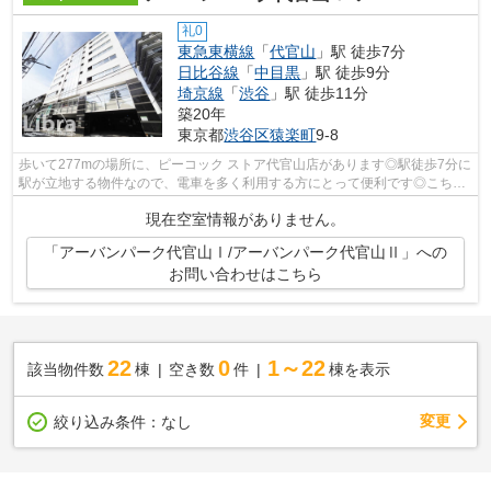
礼0
東急東横線
「
代官山
」駅 徒歩7分
日比谷線
「
中目黒
」駅 徒歩9分
埼京線
「
渋谷
」駅 徒歩11分
築20年
東京都
渋谷区
猿楽町
9-8
歩いて277mの場所に、ピーコック ストア代官山店があります◎駅徒歩7分に
駅が立地する物件なので、電車を多く利用する方にとって便利です◎こちら
は初期費用をカードでお支払いいただけ...
現在空室情報がありません。
「アーバンパーク代官山Ⅰ/アーバンパーク代官山Ⅱ」への
お問い合わせはこちら
22
0
1～22
該当物件数
棟
空き数
件
棟を表示
変更
絞り込み条件：
なし