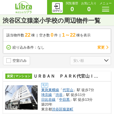
閲覧履歴
お気に入り
メニュー
0
0
渋谷区立猿楽小学校の周辺物件一覧
22
0
1～22
該当物件数
棟
空き数
件
棟を表示
変更
絞り込み条件：
なし
空室のみ
ＵＲＢＡＮ ＰＡＲＫ代官山Ｉ／ＵＲＢＡＮ ＰＡＲＫ代官山ＩＩ
賃貸 | マンション
礼0
東急東横線
「
代官山
」駅 徒歩7分
埼京線
「
渋谷
」駅 徒歩11分
日比谷線
「
中目黒
」駅 徒歩13分
築20年
東京都
渋谷区
猿楽町