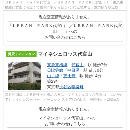
ＵＲＢＡＮ ＰＡＲＫ代官山Ｉ／ＵＲＢＡＮ ＰＡＲＫ代官山ＩＩ：東急東
横線代官山にも近くて便利☆駅から徒歩7分に立地する、魅力的な駅近物件
となります☆多くの方にイチオシのエレベ...
現在空室情報がありません。
「ＵＲＢＡＮ ＰＡＲＫ代官山Ｉ／ＵＲＢＡＮ ＰＡＲＫ代官
山ＩＩ」への
お問い合わせはこちら
マイネシュロッス代官山
賃貸 | マンション
東急東横線
「
代官山
」駅 徒歩7分
日比谷線
「
中目黒
」駅 徒歩9分
山手線
「
恵比寿
」駅 徒歩14分
築29年
東京都
渋谷区
猿楽町
渋谷区周辺にある物件をお求めの方は「マイネシュロッス代官山」はいかが
でしょうか☆スーパー「ピーコック ストア代官山店」が物件から262mのと
ころにあります☆セキュリティ設備がしっ...
現在空室情報がありません。
「マイネシュロッス代官山」への
お問い合わせはこちら