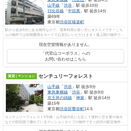
山手線
「
渋谷
」駅 徒歩10分
日比谷線
「
中目黒
」駅 徒歩14分
築69年
東京都
渋谷区
猿楽町
駅から徒歩6分にある物件なので、電車利用が多い方にオススメです！こち
らの物件では初期費用をカードでお支払いいただけます！最上階の物件で
す！造りとデザインに関して、自信をもっ...
現在空室情報がありません。
「代官山コーポラス」への
お問い合わせはこちら
センチュリーフォレスト
賃貸 | マンション
山手線
「
渋谷
」駅 徒歩9分
東急東横線
「
渋谷
」駅 徒歩9分
京王井の頭線
「
神泉
」駅 徒歩14分
築15年
東京都
渋谷区
鶯谷町
14-5
センチュリーフォレスト5号棟：山手線渋谷にも近くて便利☆空き巣や放火
などの防犯面で優れているマンションタイプの物件です☆好評の駅近物件と
なっており、駅より徒歩9分に立地してい...