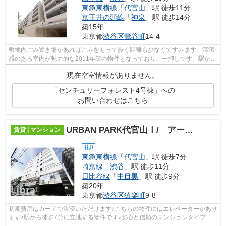
東急東横線
「
代官山
」駅 徒歩11分
京王井の頭線
「
神泉
」駅 徒歩14分
築15年
東京都
渋谷区
鶯谷町
14-4
敷地内ごみ置き場があればごみをもって歩く距離も少なくてすみます。清潔
感のある室内が魅力的な2011年築の物件となっており、一押しです。駅から
徒歩10分にある物件なので、電車利用...
現在空室情報がありません。
「センチュリーフォレスト4号棟」への
お問い合わせはこちら
URBAN PARK代官山Ⅰ/ アーバンパーク代官山Ⅰ/アーバンパーク代官山Ⅱ
賃貸 | マンション
礼0
東急東横線
「
代官山
」駅 徒歩7分
埼京線
「
渋谷
」駅 徒歩11分
日比谷線
「
中目黒
」駅 徒歩9分
築20年
東京都
渋谷区
猿楽町
9-8
初期費用はカードで決済いただけます♪こちらの物件にはエレベーターがあり
ます♪駅から徒歩7分に立地する物件です♪安心と信頼のマンションタイプの