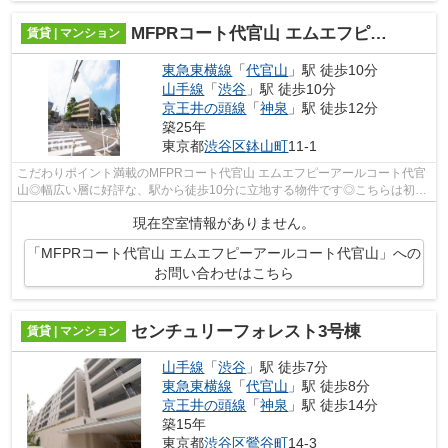
MFPRコート代官山 エムエフピーアールコート代官山
賃貸 | マンション
東急東横線
「
代官山
」駅 徒歩10分
山手線
「
渋谷
」駅 徒歩10分
京王井の頭線
「
神泉
」駅 徒歩12分
築25年
東京都
渋谷区
鉢山町
11-1
こだわりポイント満載のMFPRコート代官山 エムエフピーアールコート代官
山◎幅広い層に好評な、駅から徒歩10分に立地する物件です◎こちらは初期
費用をカードでお支払いいただける物件で...
現在空室情報がありません。
「MFPRコート代官山 エムエフピーアールコート代官山」への
お問い合わせはこちら
センチュリーフォレスト3号棟
賃貸 | マンション
山手線
「
渋谷
」駅 徒歩7分
東急東横線
「
代官山
」駅 徒歩8分
京王井の頭線
「
神泉
」駅 徒歩14分
築15年
東京都
渋谷区
鶯谷町
14-3