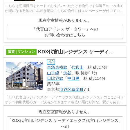
こちらは初期費用をカードでお支払いいただける物件です◎毎日のごみ捨て
が楽になる敷地内ごみ置き場◎こちらの物件にはエレベーターが付いていま
す◎こちらはマンションタイプになります...
現在空室情報がありません。
「代官山アドレス ザ・タワー」への
お問い合わせはこちら
KDX代官山レジデンス ケーディエックス代官山レジデンス
賃貸 | マンション
礼0
東急東横線
「
代官山
」駅 徒歩7分
山手線
「
渋谷
」駅 徒歩11分
日比谷線
「
中目黒
」駅 徒歩14分
築23年
東京都
渋谷区
猿楽町
7-1
「KDX代官山レジデンス ケーディエックス代官山レジデンス」のここがイチ
オシ☆初期費用のカード決済ができます☆幅広い層に好評な、駅から徒歩7
分に立地する物件です☆エレベーター付き...
現在空室情報がありません。
「KDX代官山レジデンス ケーディエックス代官山レジデンス」
への