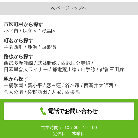
ページトップへ
市区町村から探す
小平市
/
足立区
/
豊島区
町名から探す
学園西町
/
鹿浜
/
西巣鴨
路線から探す
西武多摩湖線
/
武蔵野線
/
西武国分寺線
/
日暮里舎人ライナー
/
都電荒川線
/
山手線
/
都営三田線
駅から探す
一橋学園
/
新小平
/
恋ヶ窪
/
谷在家
/
西新井大師西
/
舎人公園
/
巣鴨新田
/
大塚
/
西巣鴨
電話でお問い合わせ
営業時間：
10：00～19：00
定休日：
水曜日