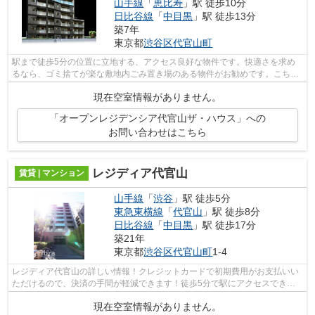
山手線
「
恵比寿
」駅 徒歩10分
日比谷線
「
中目黒
」駅 徒歩13分
築7年
東京都
渋谷区
代官山町
駅まで徒歩5分の位置に立地する、アクセス良好な物件です。快適さを求め
るなら、ゴミ捨てが楽な敷地内ごみ置き場のある物件がお勧めです。こちら
はマンションタイプになります。2018年...
現在空室情報がありません。
「オープンレジデンシア代官山ザ・ハウス」への
お問い合わせはこちら
レジディア代官山
賃貸 | マンション
山手線
「
渋谷
」駅 徒歩5分
東急東横線
「
代官山
」駅 徒歩8分
日比谷線
「
中目黒
」駅 徒歩17分
築21年
東京都
渋谷区
代官山町
1-4
レジディア代官山の詳しい情報！クレジットカードで初期費用がお支払いい
ただけるので、決済の手間が軽減できます！徒歩5分で駅にアクセスできる
物件です！エレベーター付きの物件です...
現在空室情報がありません。