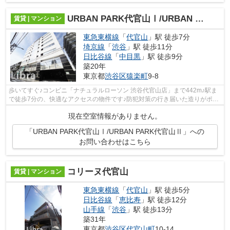
URBAN PARK代官山Ⅰ/URBAN PARK代官山Ⅱ
賃貸 | マンション
東急東横線
「
代官山
」駅 徒歩7分
埼京線
「
渋谷
」駅 徒歩11分
日比谷線
「
中目黒
」駅 徒歩9分
築20年
東京都
渋谷区
猿楽町
9-8
歩いてすぐ♪コンビニ「ナチュラルローソン 渋谷代官山店」まで442m♪駅ま
で徒歩7分の、快適なアクセスの物件です♪防犯対策の行き届いた造りがポイ
ント♪普段使っているクレジットで、初...
現在空室情報がありません。
「URBAN PARK代官山Ⅰ/URBAN PARK代官山Ⅱ」への
お問い合わせはこちら
コリーヌ代官山
賃貸 | マンション
東急東横線
「
代官山
」駅 徒歩5分
日比谷線
「
恵比寿
」駅 徒歩12分
山手線
「
渋谷
」駅 徒歩13分
築31年
東京都
渋谷区
代官山町
10-14