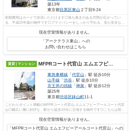
築13年
東京都
目黒区
東山
２丁目9-24
初期費用はカードで決済いただけます◎落ち着きのある空間が広がってい
る、平成25年築の物件です◎プライバシーをしっかり守れる、安心安全なマ
ンションです◎こだわりの条件として多い、...
現在空室情報がありません。
「アークテラス東山」への
お問い合わせはこちら
MFPRコート代官山 エムエフピーアールコート代官山
賃貸 | マンション
東急東横線
「
代官山
」駅 徒歩10分
山手線
「
渋谷
」駅 徒歩10分
京王井の頭線
「
神泉
」駅 徒歩12分
築25年
東京都
渋谷区
鉢山町
11-1
こだわりポイント満載のMFPRコート代官山 エムエフピーアールコート代官
山◎幅広い層に好評な、駅から徒歩10分に立地する物件です◎こちらは初期
費用をカードでお支払いいただける物件で...
現在空室情報がありません。
「MFPRコート代官山 エムエフピーアールコート代官山」への