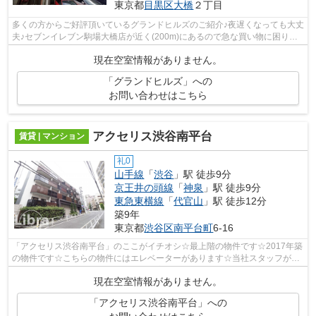
東京都
目黒区
大橋
２丁目
多くの方からご好評頂いているグランドヒルズのご紹介♪夜遅くなっても大丈
夫♪セブンイレブン駒場大橋店が近く(200m)にあるので急な買い物に困りに
くい立地です♪室内設備や機能性にこだ...
現在空室情報がありません。
「グランドヒルズ」への
お問い合わせはこちら
アクセリス渋谷南平台
賃貸 | マンション
礼0
山手線
「
渋谷
」駅 徒歩9分
京王井の頭線
「
神泉
」駅 徒歩9分
東急東横線
「
代官山
」駅 徒歩12分
築9年
東京都
渋谷区
南平台町
6-16
「アクセリス渋谷南平台」のここがイチオシ☆最上階の物件です☆2017年築
の物件です☆こちらの物件にはエレベーターがあります☆当社スタッフが地
域の賃貸情報をご提供いたします☆お客様の...
現在空室情報がありません。
「アクセリス渋谷南平台」への