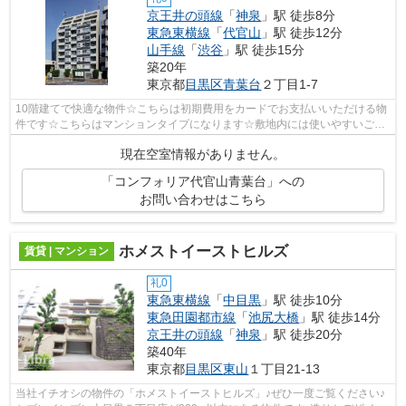
京王井の頭線
「
神泉
」駅 徒歩8分
東急東横線
「
代官山
」駅 徒歩12分
山手線
「
渋谷
」駅 徒歩15分
築20年
東京都
目黒区
青葉台
２丁目1-7
10階建てで快適な物件☆こちらは初期費用をカードでお支払いいただける物
件です☆こちらはマンションタイプになります☆敷地内には使いやすいごみ
置き場もあります☆目黒区エリアにある賃...
現在空室情報がありません。
「コンフォリア代官山青葉台」への
お問い合わせはこちら
ホメストイーストヒルズ
賃貸 | マンション
礼0
東急東横線
「
中目黒
」駅 徒歩10分
東急田園都市線
「
池尻大橋
」駅 徒歩14分
京王井の頭線
「
神泉
」駅 徒歩20分
築40年
東京都
目黒区
東山
１丁目21-13
当社イチオシの物件の「ホメストイーストヒルズ」♪ぜひ一度ご覧ください♪