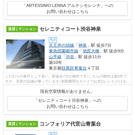
「ARTESSIMO LENNA アルテシモレンナ」への
お問い合わせはこちら
セレニティコート渋谷神泉
賃貸 | マンション
礼0
京王井の頭線
「
神泉
」駅 徒歩7分
東急田園都市線
「
池尻大橋
」駅 徒歩9分
山手線
「
渋谷
」駅 徒歩11分
築10年
東京都
目黒区
青葉台
４丁目
こだわりの条件として多い、駅徒歩7分の物件です♪こちらの物件は築5年で
すが、充実の設備が整っています♪初期費用をカードでお支払いいただけるの
で、カードで決済したい方にもおすす...
現在空室情報がありません。
「セレニティコート渋谷神泉」への
お問い合わせはこちら
コンフォリア代官山青葉台
賃貸 | マンション
礼0