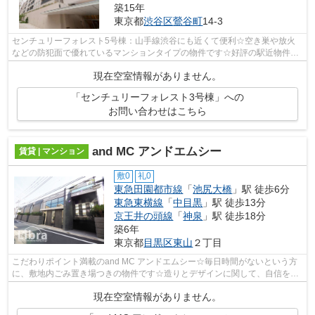
築15年
東京都
渋谷区
鶯谷町
14-3
センチュリーフォレスト5号棟：山手線渋谷にも近くて便利☆空き巣や放火
などの防犯面で優れているマンションタイプの物件です☆好評の駅近物件と
なっており、駅より徒歩9分に立地してい...
現在空室情報がありません。
「センチュリーフォレスト3号棟」への
お問い合わせはこちら
and MC アンドエムシー
賃貸 | マンション
敷0
礼0
東急田園都市線
「
池尻大橋
」駅 徒歩6分
東急東横線
「
中目黒
」駅 徒歩13分
京王井の頭線
「
神泉
」駅 徒歩18分
築6年
東京都
目黒区
東山
２丁目
こだわりポイント満載のand MC アンドエムシー☆毎日時間がないという方
に、敷地内ごみ置き場つきの物件です☆造りとデザインに関して、自信をも
って情報を提供できるマンションです☆朝...
現在空室情報がありません。