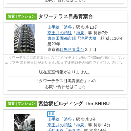
タワーテラス目黒青葉台
賃貸 | マンション
山手線
「
渋谷
」駅 徒歩13分
京王井の頭線
「
神泉
」駅 徒歩7分
東急田園都市線
「
池尻大橋
」駅 徒歩10分
築23年
東京都
目黒区
青葉台
３丁目
「タワーテラス目黒青葉台」のここがイチオシ♪歩いて435mの場所に、マル
エツプチ 渋谷神泉店があります♪駅まで徒歩13分の物件です♪忙しい方にも好
評の敷地内ごみ置き場付物件♪当社スタ...
現在空室情報がありません。
「タワーテラス目黒青葉台」への
お問い合わせはこちら
宮益坂ビルディング The SHIBUYA Residence
賃貸 | マンション
礼0
山手線
「
渋谷
」駅 徒歩3分
京王井の頭線
「
神泉
」駅 徒歩14分
千代田線
「
表参道
」駅 徒歩14分