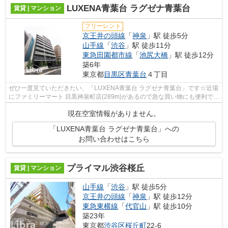
LUXENA青葉台 ラグゼナ青葉台
賃貸 | マンション
フリーレント
京王井の頭線
「
神泉
」駅 徒歩5分
山手線
「
渋谷
」駅 徒歩11分
東急田園都市線
「
池尻大橋
」駅 徒歩12分
築6年
東京都
目黒区
青葉台
４丁目
ぜひ一度見ていただきたい、「LUXENA青葉台 ラグゼナ青葉台」です☆近場
にファミリーマート 目黒神泉町店(289m)があるので急な買い物にも便利です
☆多くの方にイチオシのエレベーター付...
現在空室情報がありません。
「LUXENA青葉台 ラグゼナ青葉台」への
お問い合わせはこちら
プライマル渋谷桜丘
賃貸 | マンション
山手線
「
渋谷
」駅 徒歩5分
京王井の頭線
「
神泉
」駅 徒歩12分
東急東横線
「
代官山
」駅 徒歩10分
築23年
東京都
渋谷区
桜丘町
22-6