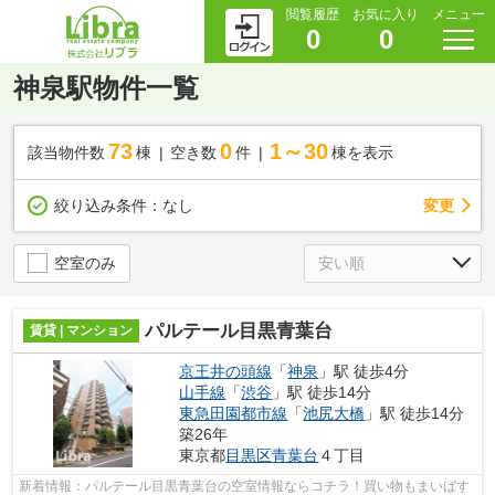
閲覧履歴
お気に入り
メニュー
0
0
神泉駅物件一覧
73
0
1～30
該当物件数
棟
空き数
件
棟を表示
変更
絞り込み条件：
なし
空室のみ
パルテール目黒青葉台
賃貸 | マンション
京王井の頭線
「
神泉
」駅 徒歩4分
山手線
「
渋谷
」駅 徒歩14分
東急田園都市線
「
池尻大橋
」駅 徒歩14分
築26年
東京都
目黒区
青葉台
４丁目
新着情報：パルテール目黒青葉台の空室情報ならコチラ！買い物もまいばす