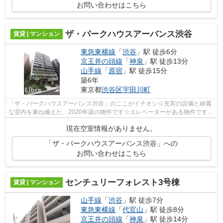
お問い合わせはこちら
ザ・パークハウスアーバンス渋谷
賃貸 | マンション
東急東横線
「
渋谷
」駅 徒歩6分
京王井の頭線
「
神泉
」駅 徒歩13分
山手線
「
原宿
」駅 徒歩15分
築6年
東京都
渋谷区
宇田川町
「ザ・パークハウスアーバンス渋谷」のここがイチオシ☆充実の設備と綺麗
な室内を兼ね備えた、2020年築の物件です☆エレベーターがある物件です☆
地上14階建てのイチオシの物件です☆渋谷...
現在空室情報がありません。
「ザ・パークハウスアーバンス渋谷」への
お問い合わせはこちら
センチュリーフォレスト3号棟
賃貸 | マンション
山手線
「
渋谷
」駅 徒歩7分
東急東横線
「
代官山
」駅 徒歩8分
京王井の頭線
「
神泉
」駅 徒歩14分