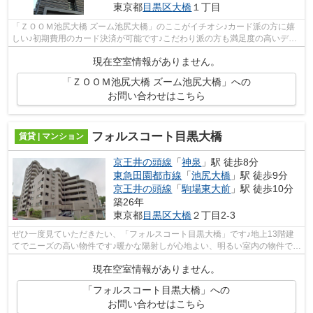
東京都
目黒区
大橋
１丁目
「ＺＯＯＭ池尻大橋 ズーム池尻大橋」のここがイチオシ♪カード派の方に嬉
しい♪初期費用のカード決済が可能です♪こだわり派の方も満足度の高いデザ
イナーズ物件です♪駅から徒歩7分の物...
現在空室情報がありません。
「ＺＯＯＭ池尻大橋 ズーム池尻大橋」への
お問い合わせはこちら
フォルスコート目黒大橋
賃貸 | マンション
京王井の頭線
「
神泉
」駅 徒歩8分
東急田園都市線
「
池尻大橋
」駅 徒歩9分
京王井の頭線
「
駒場東大前
」駅 徒歩10分
築26年
東京都
目黒区
大橋
２丁目2-3
ぜひ一度見ていただきたい、「フォルスコート目黒大橋」です♪地上13階建
てでニーズの高い物件です♪暖かな陽射しが心地よい、明るい室内の物件です
♪駅から徒歩8分の位置にある物件なの...
現在空室情報がありません。
「フォルスコート目黒大橋」への
お問い合わせはこちら