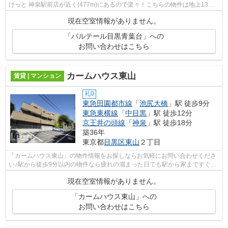
けっと 神泉駅前店が近く(477m)にあるので楽々！こちらの物件は地上13階
建て！重たい荷物でも困らないエレベー...
現在空室情報がありません。
「パルテール目黒青葉台」への
お問い合わせはこちら
カームハウス東山
賃貸 | マンション
礼0
東急田園都市線
「
池尻大橋
」駅 徒歩9分
東急東横線
「
中目黒
」駅 徒歩12分
京王井の頭線
「
神泉
」駅 徒歩18分
築36年
東京都
目黒区
東山
２丁目
「カームハウス東山」の物件情報をお探しならお気軽にお問い合わせくださ
い♪駅から徒歩9分以内の物件なら疲れの溜まった日でも駅から家まですぐで
す♪お車をお持ちの方へ♪機能的な自走...
現在空室情報がありません。
「カームハウス東山」への
お問い合わせはこちら