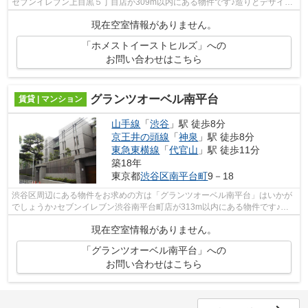
セブンイレブン上目黒５丁目店が309m以内にある物件です♪造りとデザイン
に関して、自信をもって情報を提供でき...
現在空室情報がありません。
「ホメストイーストヒルズ」への
お問い合わせはこちら
グランツオーベル南平台
賃貸 | マンション
山手線
「
渋谷
」駅 徒歩8分
京王井の頭線
「
神泉
」駅 徒歩8分
東急東横線
「
代官山
」駅 徒歩11分
築18年
東京都
渋谷区
南平台町
9－18
渋谷区周辺にある物件をお求めの方は「グランツオーベル南平台」はいかが
でしょうか♪セブンイレブン渋谷南平台町店が313m以内にある物件です♪設
備充実、防犯性も高い安心のマンション...
現在空室情報がありません。
「グランツオーベル南平台」への
お問い合わせはこちら