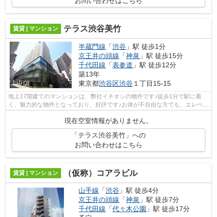
お問い合わせはこちら
テラス渋谷美竹
賃貸 | マンション
半蔵門線
「
渋谷
」駅 徒歩1分
京王井の頭線
「
神泉
」駅 徒歩15分
千代田線
「
表参道
」駅 徒歩12分
築13年
東京都
渋谷区
渋谷
１丁目15-15
地上17階建てのマンションは、弊社イチオシの物件です♪徒歩1分で駅に着
く、魅力的な物件となっており、好評です♪お体が不自由な方でも、エレベー
ター付きの物件なので昇り降りも安心で...
現在空室情報がありません。
「テラス渋谷美竹」への
お問い合わせはこちら
（仮称）コアラビル
賃貸 | マンション
山手線
「
渋谷
」駅 徒歩4分
京王井の頭線
「
神泉
」駅 徒歩7分
千代田線
「
代々木公園
」駅 徒歩17分