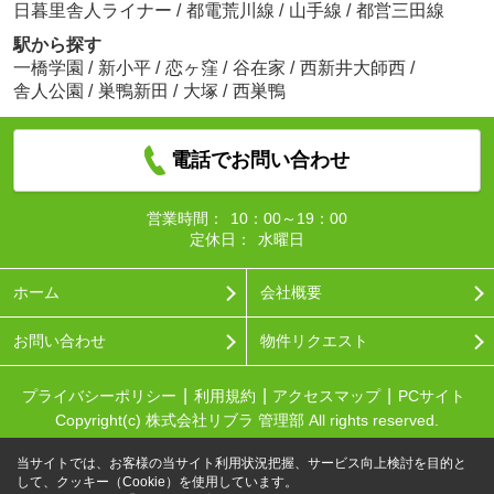
日暮里舎人ライナー
/
都電荒川線
/
山手線
/
都営三田線
駅から探す
一橋学園
/
新小平
/
恋ヶ窪
/
谷在家
/
西新井大師西
/
舎人公園
/
巣鴨新田
/
大塚
/
西巣鴨
電話でお問い合わせ
営業時間：
10：00～19：00
定休日：
水曜日
ホーム
会社概要
お問い合わせ
物件リクエスト
プライバシーポリシー
利用規約
アクセスマップ
PCサイト
Copyright(c) 株式会社リブラ 管理部 All rights reserved.
当サイトでは、お客様の当サイト利用状況把握、サービス向上検討を目的と
して、クッキー（Cookie）を使用しています。