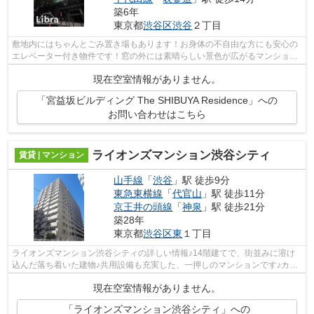
築6年
東京都
渋谷区
渋谷
２丁目
敷地内にはちゃんとごみ置き場もあります！お身体の不自由な方にも安心の
エレベーター付き物件です！窓の外には素晴らしい景色が広がるマンション
です！15階建ての建物で地域にマッチ...
現在空室情報がありません。
「宮益坂ビルディング The SHIBUYA Residence」への
お問い合わせはこちら
ライオンズマンション渋谷シティ
賃貸 | マンション
山手線
「
渋谷
」駅 徒歩9分
東急東横線
「
代官山
」駅 徒歩11分
京王井の頭線
「
神泉
」駅 徒歩21分
築28年
東京都
渋谷区
東
１丁目
ライオンズマンション渋谷シティの詳しい情報♪14階建てで、街並みに溶け
込んだ落ち着いた建物♪共用設備も充実した、一押しのマンションです♪カー
ド派の方に嬉しい♪初期費用のカード決...
現在空室情報がありません。
「ライオンズマンション渋谷シティ」への