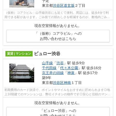
予定
東京都
渋谷区
道玄坂
２丁目
（仮称）コアラビル：山手線渋谷にも近くて便利。周辺には、徒歩4分で利
用できる駅があります。ごみ捨ての煩わしさを軽減するのが、敷地内ごみ置
き場です。エレベーターがある物件です...
現在空室情報がありません。
「（仮称）コアラビル」への
お問い合わせはこちら
ビュロー渋谷
賃貸 | マンション
山手線
「
渋谷
」駅 徒歩9分
千代田線
「
代々木公園
」駅 徒歩16分
京王井の頭線
「
神泉
」駅 徒歩17分
築9年
東京都
渋谷区
神南
１丁目
初期費用のカード決済で、ポイントやマイルをおすすめに貯められます◎地
上10階建てのマンションは、弊社イチオシの物件です◎安心と信頼のマンシ
ョンタイプの物件◎エレベーターがある物...
現在空室情報がありません。
「ビュロー渋谷」への
お問い合わせはこちら