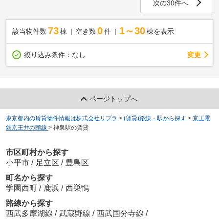
次の30件へ
73
0
1～30
該当物件数
棟
空き数
件
棟を表示
変更
絞り込み条件：
なし
ページトップへ
東京都内の賃貸物件情報は株式会社リブラ
>
(賃貸)路線・駅から探す
>
京王電
鉄京王井の頭線
>
神泉駅の賃貸
市区町村から探す
小平市
/
足立区
/
豊島区
町名から探す
学園西町
/
鹿浜
/
西巣鴨
路線から探す
西武多摩湖線
/
武蔵野線
/
西武国分寺線
/