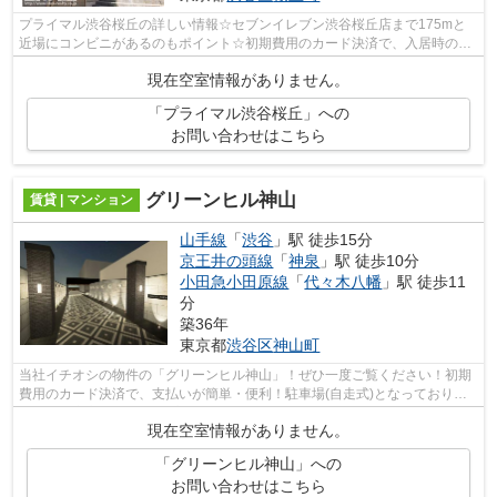
プライマル渋谷桜丘の詳しい情報☆セブンイレブン渋谷桜丘店まで175mと
近場にコンビニがあるのもポイント☆初期費用のカード決済で、入居時の負
担が減ります☆こだわり派の方も満足度の高...
現在空室情報がありません。
「プライマル渋谷桜丘」への
お問い合わせはこちら
グリーンヒル神山
賃貸 | マンション
山手線
「
渋谷
」駅 徒歩15分
京王井の頭線
「
神泉
」駅 徒歩10分
小田急小田原線
「
代々木八幡
」駅 徒歩11
分
築36年
東京都
渋谷区
神山町
当社イチオシの物件の「グリーンヒル神山」！ぜひ一度ご覧ください！初期
費用のカード決済で、支払いが簡単・便利！駐車場(自走式)となっておりま
すのでご安心ください！プライバシー...
現在空室情報がありません。
「グリーンヒル神山」への
お問い合わせはこちら