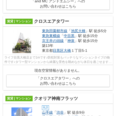
「and MC アンドエムシー」への
お問い合わせはこちら
クロスエアタワー
賃貸 | マンション
東急田園都市線
「
池尻大橋
」駅 徒歩5分
東急東横線
「
中目黒
」駅 徒歩15分
京王井の頭線
「
神泉
」駅 徒歩15分
築13年
東京都
目黒区
大橋
１丁目5-1
ライフ目黒大橋店まで1mです♪防犯対策もバッチリなマンションタイプの物
件です♪タワー型マンションから綺麗な景色を眺めながら休日を過ごせます♪
こちらの物件では初期費用をカードでお...
現在空室情報がありません。
「クロスエアタワー」への
お問い合わせはこちら
クオリア神南フラッツ
賃貸 | マンション
礼0
山手線
「
渋谷
」駅 徒歩9分