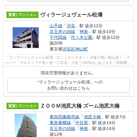
ヴィラージュヴェール松濤
賃貸 | マンション
山手線
「
渋谷
」駅 徒歩12分
京王井の頭線
「
神泉
」駅 徒歩10分
千代田線
「
代々木公園
」駅 徒歩12分
築20年
東京都
渋谷区
神山町
「ヴィラージュヴェール松濤」のここがイチオシ！夕食の買い物も楽々！ス
ーパー「マルエツプチ富ヶ谷一丁目店」が近く(465m)にあります！初期費用
のカード決済で、入居時の負担が減り...
現在空室情報がありません。
「ヴィラージュヴェール松濤」への
お問い合わせはこちら
ＺＯＯＭ池尻大橋 ズーム池尻大橋
賃貸 | マンション
東急田園都市線
「
池尻大橋
」駅 徒歩7分
東急東横線
「
中目黒
」駅 徒歩14分
京王井の頭線
「
神泉
」駅 徒歩14分
築12年