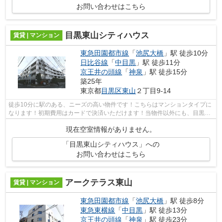
お問い合わせはこちら
目黒東山シティハウス
賃貸 | マンション
東急田園都市線
「
池尻大橋
」駅 徒歩10分
日比谷線
「
中目黒
」駅 徒歩11分
京王井の頭線
「
神泉
」駅 徒歩15分
築25年
東京都
目黒区
東山
２丁目9-14
徒歩10分に駅のある、ニーズの高い物件です！こちらはマンションタイプに
なります！初期費用はカードで決済いただけます！当物件以外にも、目黒区
内にはさまざまな物件がございます！...
現在空室情報がありません。
「目黒東山シティハウス」への
お問い合わせはこちら
アークテラス東山
賃貸 | マンション
東急田園都市線
「
池尻大橋
」駅 徒歩8分
東急東横線
「
中目黒
」駅 徒歩13分
京王井の頭線
「
神泉
」駅 徒歩23分