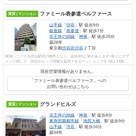
ファミール表参道ベルファース
賃貸 | マンション
山手線
「
渋谷
」駅 徒歩9分
銀座線
「
表参道
」駅 徒歩7分
京王井の頭線
「
神泉
」駅 徒歩20分
築26年
東京都
渋谷区
渋谷
２丁目
根強いニーズを誇る駅近の物件となり、徒歩9分に駅があります♪造りとデザ
インに関して、自信をもって情報を提供できるマンションです♪地上14階建
てのこの物件なら景色もバッチリです♪...
現在空室情報がありません。
「ファミール表参道ベルファース」への
お問い合わせはこちら
グランドヒルズ
賃貸 | マンション
京王井の頭線
「
神泉
」駅 徒歩8分
東急田園都市線
「
池尻大橋
」駅 徒歩9分
山手線
「
渋谷
」駅 徒歩16分
築34年