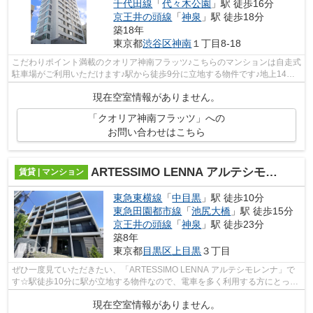
千代田線
「
代々木公園
」駅 徒歩16分
京王井の頭線
「
神泉
」駅 徒歩18分
築18年
東京都
渋谷区
神南
１丁目8-18
こだわりポイント満載のクオリア神南フラッツ♪こちらのマンションは自走式
駐車場がご利用いただけます♪駅から徒歩9分に立地する物件です♪地上14階
建てのこの物件なら景色もバッチリで...
現在空室情報がありません。
「クオリア神南フラッツ」への
お問い合わせはこちら
ARTESSIMO LENNA アルテシモレンナ
賃貸 | マンション
東急東横線
「
中目黒
」駅 徒歩10分
東急田園都市線
「
池尻大橋
」駅 徒歩15分
京王井の頭線
「
神泉
」駅 徒歩23分
築8年
東京都
目黒区
上目黒
３丁目
ぜひ一度見ていただきたい、「ARTESSIMO LENNA アルテシモレンナ」で
す☆駅徒歩10分に駅が立地する物件なので、電車を多く利用する方にとって
便利です☆2018年築のコチラの物件は、落ち...
現在空室情報がありません。