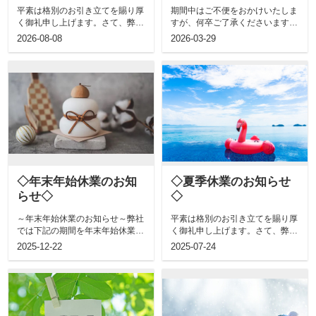
平素は格別のお引き立てを賜り厚
期間中はご不便をおかけいたしま
く御礼申し上げます。さて、弊社
すが、何卒ご了承くださいますよ
では下記の期間、夏季休業とさせ
うお願い申し上げます。2026年5
2026-08-08
2026-03-29
ていただき...
月2日...
◇年末年始休業のお知
◇夏季休業のお知らせ
らせ◇
◇
～年末年始休業のお知らせ～弊社
平素は格別のお引き立てを賜り厚
では下記の期間を年末年始休業と
く御礼申し上げます。さて、弊社
させていただきます。2025年12
では下記の期間、夏季休業とさせ
2025-12-22
2025-07-24
月26...
ていただき...