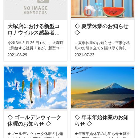
大塚店における新型コ
◇ 夏季休業のお知らせ
ロナウイルス感染者発
◇
生のお知らせ
令和 3年 8 月 26 日 (木）、大塚店
～夏季休業のお知らせ～平素は格
に勤務する社員 1 名が、新型コロ
別のお引き立てを賜り厚く御礼申
ナウイルスに感染してい...
し上げます。さて、弊社では下記
2021-08-29
2021-07-23
の期間、夏...
◇ ゴールデンウィーク
◇ 年末年始休業のお知
休暇のお知らせ ◇
らせ ◇
★ゴールデンウィーク休暇のお知
★年末年始休業のお知らせ★弊社