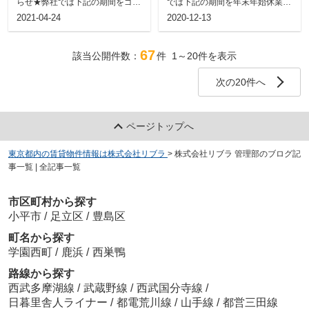
らせ★弊社では下記の期間をゴー
では下記の期間を年末年始休業と
ルデンウィーク休業とさせていた
させていただきます。期間中はご
2021-04-24
2020-12-13
だきます。...
不便をおか...
67
該当公開件数：
件
1～20
件を表示
次の20件へ
ページトップへ
東京都内の賃貸物件情報は株式会社リブラ
>
株式会社リブラ 管理部のブログ記
事一覧 | 全記事一覧
市区町村から探す
小平市
/
足立区
/
豊島区
町名から探す
学園西町
/
鹿浜
/
西巣鴨
路線から探す
西武多摩湖線
/
武蔵野線
/
西武国分寺線
/
日暮里舎人ライナー
/
都電荒川線
/
山手線
/
都営三田線