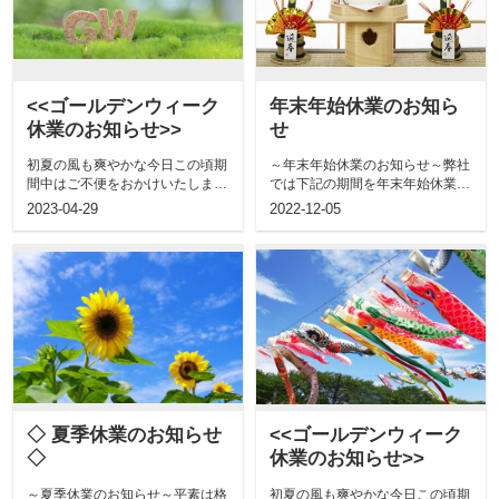
<<ゴールデンウィーク
年末年始休業のお知ら
休業のお知らせ>>
せ
初夏の風も爽やかな今日この頃期
～年末年始休業のお知らせ～弊社
間中はご不便をおかけいたします
では下記の期間を年末年始休業と
が、何卒ご了承くださいますよう
させていただきます。期間中はご
2023-04-29
2022-12-05
お願い申し...
不便をおか...
◇ 夏季休業のお知らせ
<<ゴールデンウィーク
◇
休業のお知らせ>>
～夏季休業のお知らせ～平素は格
初夏の風も爽やかな今日この頃期