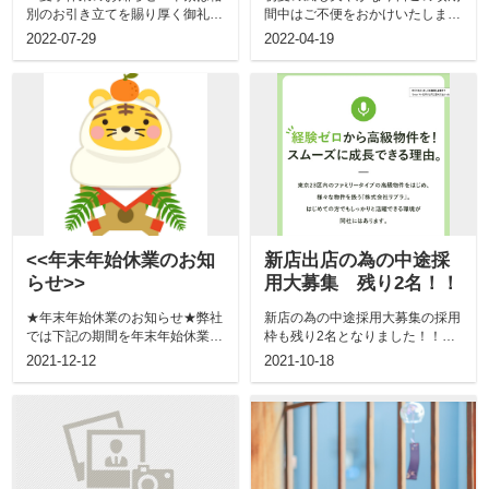
別のお引き立てを賜り厚く御礼申
間中はご不便をおかけいたします
し上げます。さて、弊社では下記
が、何卒ご了承くださいますよう
2022-07-29
2022-04-19
の期間、夏...
お願い申し...
<<年末年始休業のお知
新店出店の為の中途採
らせ>>
用大募集 残り2名！！
★年末年始休業のお知らせ★弊社
新店の為の中途採用大募集の採用
では下記の期間を年末年始休業と
枠も残り2名となりました！！不
させていただきます。期間中はご
動産仲介業の中で型破りな事業戦
2021-12-12
2021-10-18
不便をおか...
略で成長を...