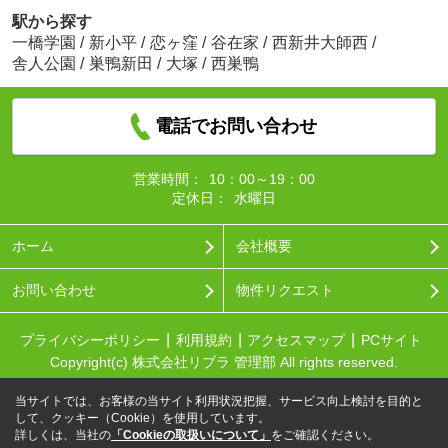
駅から探す
一橋学園
/
新小平
/
恋ヶ窪
/
谷在家
/
西新井大師西
/
舎人公園
/
巣鴨新田
/
大塚
/
西巣鴨
電話でお問い合わせ
営業時間：
10：00～19：00
定休日：
水曜日
ホーム
会社概要
お問い合わせ
物件リクエスト
プライバシーポリシー
利用規約
アクセスマップ
PCサイト
Copyright(c) 株式会社リブラ 管理部 All rights reserved.
当サイトでは、お客様の当サイト利用状況把握、サービス向上検討を目的と
して、クッキー（Cookie）を使用しています。
詳しくは、当社の
「Cookieの取扱いについて」
をご確認ください。