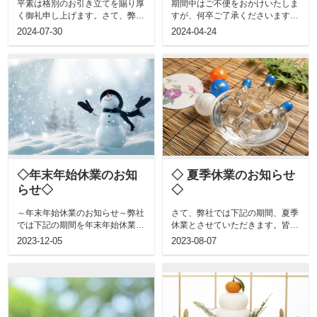
平素は格別のお引き立てを賜り厚
期間中はご不便をおかけいたしま
く御礼申し上げます。さて、弊社
すが、何卒ご了承くださいますよ
では下記の期間、夏季休業とさせ
うお願い申し上げます。2024年4
2024-07-30
2024-04-24
ていただき...
月29...
◇年末年始休業のお知
◇ 夏季休業のお知らせ
らせ◇
◇
～年末年始休業のお知らせ～弊社
さて、弊社では下記の期間、夏季
では下記の期間を年末年始休業と
休業とさせていただきます。皆様
させていただきます。2023年12
にはご不便をお掛け致しますが、
2023-12-05
2023-08-07
月27...
何卒ご了承...