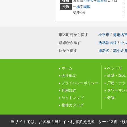
住所
東京都
小平市
学園西町
１丁目
交通
一橋学園駅
徒歩4分
市区町村から探す
小平市
/
海老名
路線から探す
西武新宿線
/
中
駅から探す
海老名
/
花小金
ホーム
ペット可
会社概要
新築・築浅
プライバシーポリシー
戸建・テラ
利用規約
タワーマン
サイトマップ
分譲
物件カタログ
当サイトでは、お客様の当サイト利用状況把握、サービス向上検討