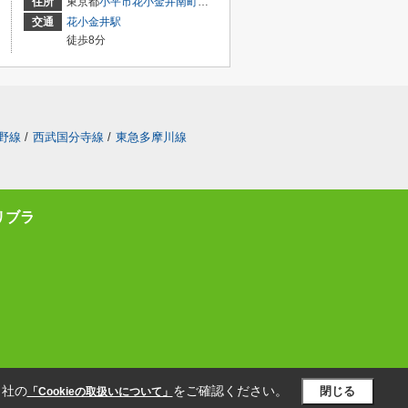
住所
東京都
小平市
花小金井南町
１丁目3-11
交通
花小金井駅
徒歩8分
野線
/
西武国分寺線
/
東急多摩川線
リブラ
当社の
をご確認ください。
閉じる
「Cookieの取扱いについて」