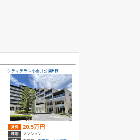
シティテラス小金井公園B棟
20.5万円
賃料
種別
マンション