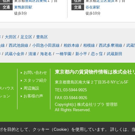
住所
東京都
豊島区
西巣鴨
１丁目
住所
東京都
足立区
鹿浜
８丁目
交通
巣鴨新田駅
交通
谷在家駅
徒歩3分
徒歩10分
市
/
大田区
/
足立区
/
豊島区
央線
/
西武池袋線
/
小田急小田原線
/
相鉄本線
/
相模線
/
西武多摩湖線
/
武蔵
井
/
武蔵小金井
/
清瀬
/
海老名
/
一橋学園
/
新小平
/
恋ヶ窪
/
武蔵新田
東京都内の賃貸物件情報は株式会社
お問い合わせ
スタッフ紹介
東京都豊島区南大塚２丁目35-8 NYビル5F
スハウス
周辺施設
TEL:03-5944-9925
ション
お客様の声
FAX:03-5944-9926
Copyright(c) 株式会社リブラ 管理部
All Rights Reserved.
を目的として、クッキー（Cookie）を使用しています。
詳しくは、