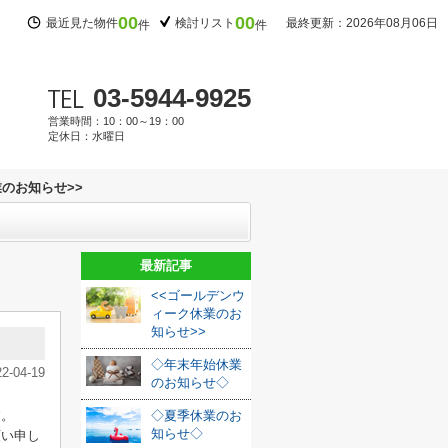
00
00
最近見た物件
検討リスト
最終更新：2026年08月06日
件
件
03-5944-9925
営業時間：10：00～19：00
定休日：水曜日
のお知らせ>>
最新記事
<<ゴールデンウ
ィーク休業のお
知らせ>>
◇年末年始休業
22-04-19
のお知らせ◇
す。
◇夏季休業のお
知らせ◇
願い申し