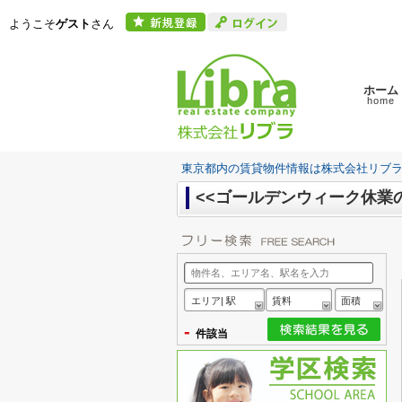
ようこそ
ゲスト
さん
ホーム
home
東京都内の賃貸物件情報は株式会社リブ
<<ゴールデンウィーク休業
エリア| 駅
賃料
面積
-
件該当