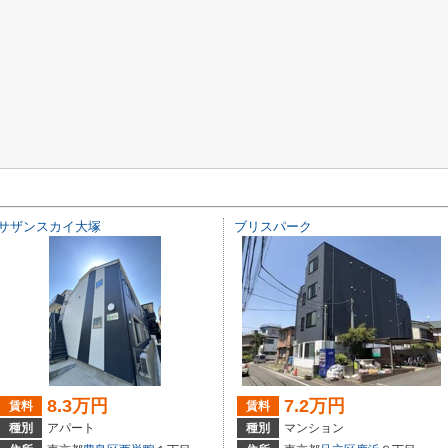
サザンスカイ大塚
ブリスパーク
8.3万円
7.2万円
賃料
賃料
種別
アパート
種別
マンション