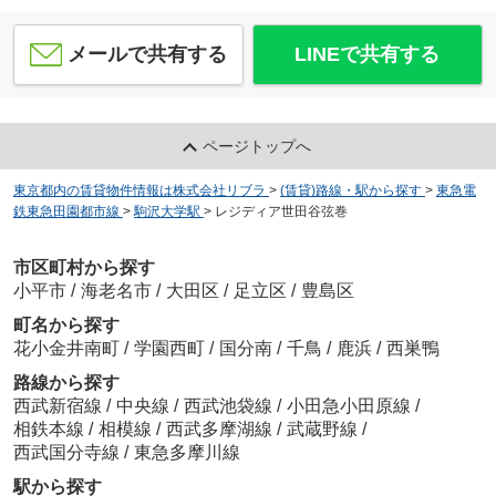
メールで共有する
LINEで共有する
ページトップへ
東京都内の賃貸物件情報は株式会社リブラ
>
(賃貸)路線・駅から探す
>
東急電
鉄東急田園都市線
>
駒沢大学駅
>
レジディア世田谷弦巻
市区町村から探す
小平市
/
海老名市
/
大田区
/
足立区
/
豊島区
町名から探す
花小金井南町
/
学園西町
/
国分南
/
千鳥
/
鹿浜
/
西巣鴨
路線から探す
西武新宿線
/
中央線
/
西武池袋線
/
小田急小田原線
/
相鉄本線
/
相模線
/
西武多摩湖線
/
武蔵野線
/
西武国分寺線
/
東急多摩川線
駅から探す