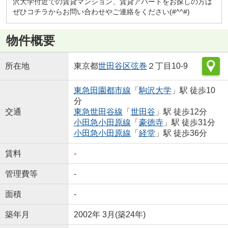
沢大学付近での賃貸マンション、賃貸アパートをお探しの方は
ぜひコチラからお問い合わせやご連絡をください(#^^#)
物件概要
所在地
東京都
世田谷区
弦巻
２丁目10-9
東急田園都市線
「
駒沢大学
」駅 徒歩10
分
交通
東急世田谷線
「
世田谷
」駅 徒歩12分
小田急小田原線
「
豪徳寺
」駅 徒歩31分
小田急小田原線
「
経堂
」駅 徒歩36分
賃料
-
管理費等
-
面積
-
築年月
2002年 3月(築24年)