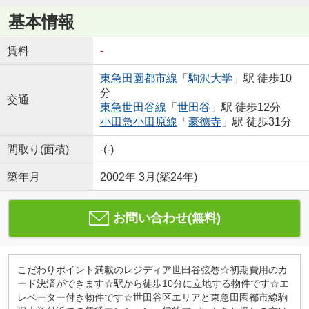
基本情報
賃料
-
東急田園都市線
「
駒沢大学
」駅 徒歩10
分
交通
東急世田谷線
「
世田谷
」駅 徒歩12分
小田急小田原線
「
豪徳寺
」駅 徒歩31分
間取り(面積)
-(-)
築年月
2002年 3月(築24年)
お問い合わせ(無料)
こだわりポイント満載のレジディア世田谷弦巻☆初期費用のカ
ード決済ができます☆駅から徒歩10分に立地する物件です☆エ
レベーター付き物件です☆世田谷区エリアと東急田園都市線駒