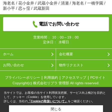
海老名
/
花小金井
/
武蔵小金井
/
清瀬
/
海老名
/
一橋学園
/
新小平
/
恋ヶ窪
/
武蔵新田
電話でお問い合わせ
営業時間：
10：00～19：00
定休日：
水曜日
ホーム
会社概要
お問い合わせ
物件リクエスト
プライバシーポリシー
利用規約
アクセスマップ
PCサイト
Copyright(c) 株式会社リブラ 管理部 All rights reserved.
当サイトでは、お客様の当サイト利用状況把握、サービス向上検討を目的と
して、クッキー（Cookie）を使用しています。
詳しくは、当社の
「Cookieの取扱いについて」
をご確認ください。
閉じる