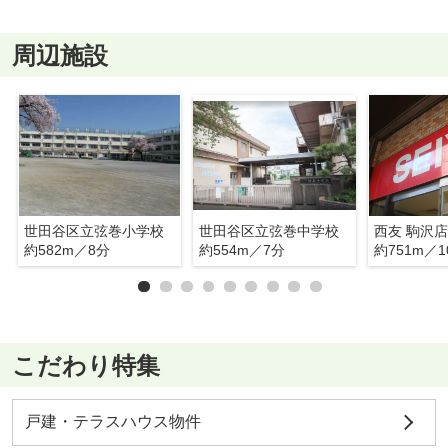
周辺施設
世田谷区立弦巻小学校
世田谷区立弦巻中学校
西友 駒沢店
約582m／8分
約554m／7分
約751m／1
こだわり特集
戸建・テラスハウス物件