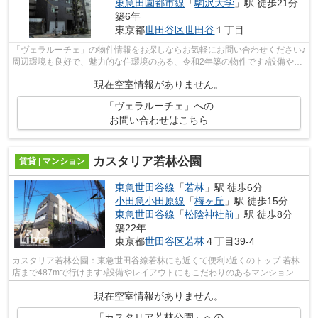
東急田園都市線
「
駒沢大学
」駅 徒歩21分
築6年
東京都
世田谷区
世田谷
１丁目
「ヴェラルーチェ」の物件情報をお探しならお気軽にお問い合わせください♪
周辺環境も良好で、魅力的な住環境のある、令和2年築の物件です♪設備やレ
イアウトにもこだわりのあるマンショ...
現在空室情報がありません。
「ヴェラルーチェ」への
お問い合わせはこちら
カスタリア若林公園
賃貸 | マンション
東急世田谷線
「
若林
」駅 徒歩6分
小田急小田原線
「
梅ヶ丘
」駅 徒歩15分
東急世田谷線
「
松陰神社前
」駅 徒歩8分
築22年
東京都
世田谷区
若林
４丁目39-4
カスタリア若林公園：東急世田谷線若林にも近くて便利♪近くのトップ 若林
店まで487mで行けます♪設備やレイアウトにもこだわりのあるマンション♪
幅広い層に好評のエレベーター付きの物...
現在空室情報がありません。
「カスタリア若林公園」への