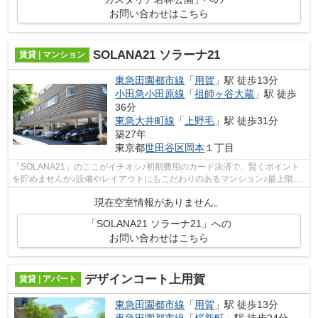
お問い合わせはこちら
SOLANA21 ソラーナ21
賃貸 | マンション
東急田園都市線
「
用賀
」駅 徒歩13分
小田急小田原線
「
祖師ヶ谷大蔵
」駅 徒歩
36分
東急大井町線
「
上野毛
」駅 徒歩31分
築27年
東京都
世田谷区
岡本
１丁目
「SOLANA21」のここがイチオシ♪初期費用のカード決済で、賢くポイント
を貯めませんか♪設備やレイアウトにもこだわりのあるマンション♪最上階の
マンションなので、きっとご満足頂けるか...
現在空室情報がありません。
「SOLANA21 ソラーナ21」への
お問い合わせはこちら
デザインコート上用賀
賃貸 | アパート
東急田園都市線
「
用賀
」駅 徒歩13分