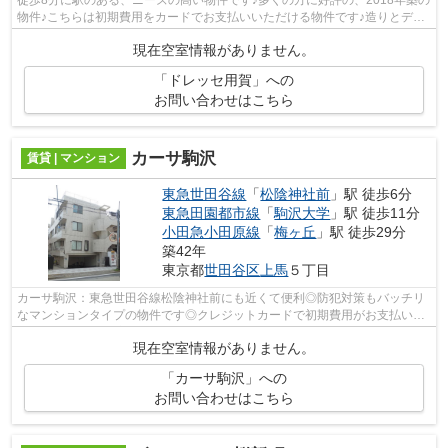
物件♪こちらは初期費用をカードでお支払いいただける物件です♪造りとデザ
インに関して、自信をもって情報を提...
現在空室情報がありません。
「ドレッセ用賀」への
お問い合わせはこちら
カーサ駒沢
賃貸 | マンション
東急世田谷線
「
松陰神社前
」駅 徒歩6分
東急田園都市線
「
駒沢大学
」駅 徒歩11分
小田急小田原線
「
梅ヶ丘
」駅 徒歩29分
築42年
東京都
世田谷区
上馬
５丁目
カーサ駒沢：東急世田谷線松陰神社前にも近くて便利◎防犯対策もバッチリ
なマンションタイプの物件です◎クレジットカードで初期費用がお支払いい
ただけるので、決済の手間が軽減できま...
現在空室情報がありません。
「カーサ駒沢」への
お問い合わせはこちら