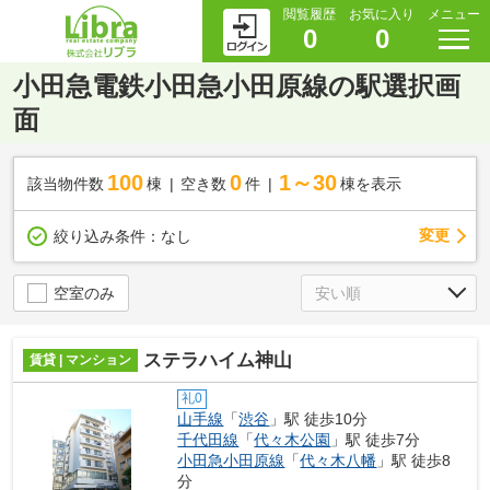
閲覧履歴
お気に入り
メニュー
0
0
小田急電鉄小田急小田原線の駅選択画
面
100
0
1～30
該当物件数
棟
空き数
件
棟を表示
変更
絞り込み条件：
なし
空室のみ
ステラハイム神山
賃貸 | マンション
礼0
山手線
「
渋谷
」駅 徒歩10分
千代田線
「
代々木公園
」駅 徒歩7分
小田急小田原線
「
代々木八幡
」駅 徒歩8
分