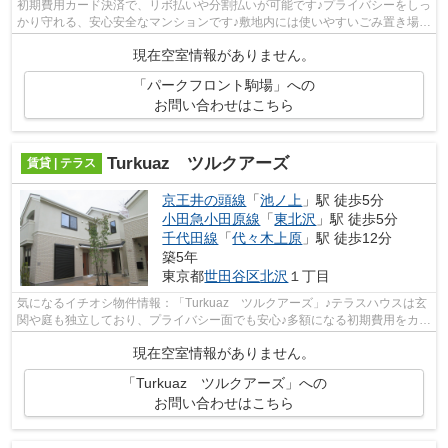
初期費用カード決済で、リボ払いや分割払いが可能です♪プライバシーをしっ
かり守れる、安心安全なマンションです♪敷地内には使いやすいごみ置き場も
あります♪駅まで5分と、駅近でアク...
現在空室情報がありません。
「パークフロント駒場」への
お問い合わせはこちら
Turkuaz ツルクアーズ
賃貸 | テラス
京王井の頭線
「
池ノ上
」駅 徒歩5分
小田急小田原線
「
東北沢
」駅 徒歩5分
千代田線
「
代々木上原
」駅 徒歩12分
築5年
東京都
世田谷区
北沢
１丁目
気になるイチオシ物件情報：「Turkuaz ツルクアーズ」♪テラスハウスは玄
関や庭も独立しており、プライバシー面でも安心♪多額になる初期費用をカー
ド決済すると、ポイントがおすすめに...
現在空室情報がありません。
「Turkuaz ツルクアーズ」への
お問い合わせはこちら