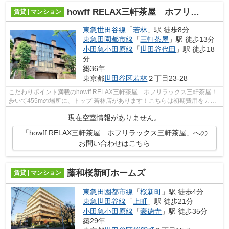
howff RELAX三軒茶屋 ホフリラックス三軒茶屋
賃貸 | マンション
東急世田谷線
「
若林
」駅 徒歩8分
東急田園都市線
「
三軒茶屋
」駅 徒歩13分
小田急小田原線
「
世田谷代田
」駅 徒歩18
分
築36年
東京都
世田谷区
若林
２丁目23-28
こだわりポイント満載のhowff RELAX三軒茶屋 ホフリラックス三軒茶屋！
歩いて455mの場所に、トップ 若林店があります！こちらは初期費用をカー
ドでお支払いいただけるマンションです...
現在空室情報がありません。
「howff RELAX三軒茶屋 ホフリラックス三軒茶屋」への
お問い合わせはこちら
藤和桜新町ホームズ
賃貸 | マンション
東急田園都市線
「
桜新町
」駅 徒歩4分
東急世田谷線
「
上町
」駅 徒歩21分
小田急小田原線
「
豪徳寺
」駅 徒歩35分
築29年