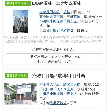
EXAM若林 エクサム若林
賃貸 | マンション
東急世田谷線
「
若林
」駅 徒歩3分
東急田園都市線
「
三軒茶屋
」駅 徒歩14分
小田急小田原線
「
梅ヶ丘
」駅 徒歩19分
築10年
東京都
世田谷区
若林
２丁目16-8
駅から徒歩3分というアクセス良好な駅近物件はいかがですか☆目立つ外観
と洗練された設計の内装を持つデザイナーズ☆多くの方に好評の、2016年築
の物件☆敷地内には使いやすいごみ置き場...
現在空室情報がありません。
「EXAM若林 エクサム若林」への
お問い合わせはこちら
（仮称）目黒区駒場4丁目計画
賃貸 | アパート
京王井の頭線
「
駒場東大前
」駅 徒歩12分
千代田線
「
代々木上原
」駅 徒歩15分
小田急小田原線
「
東北沢
」駅 徒歩16分
予定
東京都
目黒区
駒場
４丁目