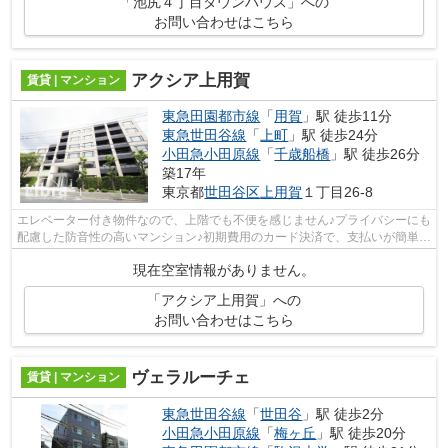
「池尻４丁目タウンハウス」への
お問い合わせはこちら
アクシア上用賀
賃貸 | マンション
東急田園都市線
「
用賀
」駅 徒歩11分
東急世田谷線
「
上町
」駅 徒歩24分
小田急小田原線
「
千歳船橋
」駅 徒歩26分
築17年
東京都
世田谷区
上用賀
１丁目26-8
エレベーター付き物件なので、上階でも不便を感じません♪プライバシーにも
配慮した防音性の高いマンション♪初期費用のカード決済で、支払いが簡単・
便利♪こちらの物件は駅まで徒歩で11...
現在空室情報がありません。
「アクシア上用賀」への
お問い合わせはこちら
ヴェラルーチェ
賃貸 | マンション
東急世田谷線
「
世田谷
」駅 徒歩2分
小田急小田原線
「
梅ヶ丘
」駅 徒歩20分