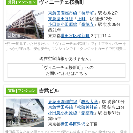
ヴィニーチェ桜新町
賃貸 | マンション
東急田園都市線
「
桜新町
」駅 徒歩2分
東急世田谷線
「
上町
」駅 徒歩22分
小田急小田原線
「
豪徳寺
」駅 徒歩35分
築21年
東京都
世田谷区
桜新町
２丁目11-4
ぜひ一度見ていただきたい、「ヴィニーチェ桜新町」です！プライバシーを
しっかり守れる、安心安全なマンションです！クレジットカードで初期費用
をお支払いいただける物件です！こち...
現在空室情報がありません。
「ヴィニーチェ桜新町」への
お問い合わせはこちら
吉武ビル
賃貸 | マンション
東急田園都市線
「
駒沢大学
」駅 徒歩10分
東急世田谷線
「
松陰神社前
」駅 徒歩11分
小田急小田原線
「
豪徳寺
」駅 徒歩31分
築55年
東京都
世田谷区
駒沢
２丁目
世田谷区立小泉公園まで190mです♪駅から徒歩10分にある物件なので、電車