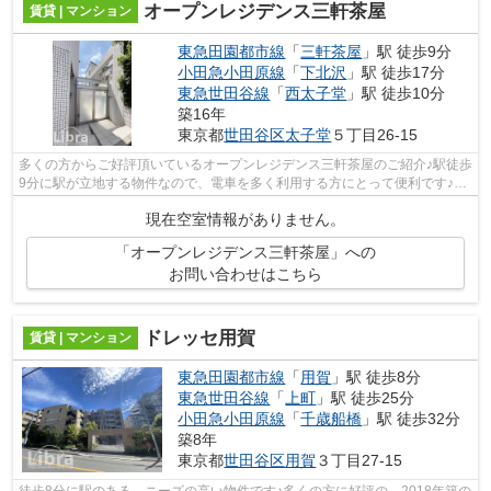
オープンレジデンス三軒茶屋
賃貸 | マンション
東急田園都市線
「
三軒茶屋
」駅 徒歩9分
小田急小田原線
「
下北沢
」駅 徒歩17分
東急世田谷線
「
西太子堂
」駅 徒歩10分
築16年
東京都
世田谷区
太子堂
５丁目26-15
多くの方からご好評頂いているオープンレジデンス三軒茶屋のご紹介♪駅徒歩
9分に駅が立地する物件なので、電車を多く利用する方にとって便利です♪こ
ちらは初期費用をカードでお支払いい...
現在空室情報がありません。
「オープンレジデンス三軒茶屋」への
お問い合わせはこちら
ドレッセ用賀
賃貸 | マンション
東急田園都市線
「
用賀
」駅 徒歩8分
東急世田谷線
「
上町
」駅 徒歩25分
小田急小田原線
「
千歳船橋
」駅 徒歩32分
築8年
東京都
世田谷区
用賀
３丁目27-15
徒歩8分に駅のある、ニーズの高い物件です♪多くの方に好評の、2018年築の