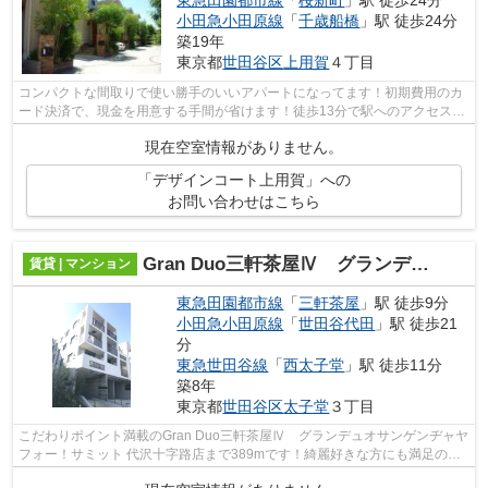
東急田園都市線
「
桜新町
」駅 徒歩24分
小田急小田原線
「
千歳船橋
」駅 徒歩24分
築19年
東京都
世田谷区
上用賀
４丁目
コンパクトな間取りで使い勝手のいいアパートになってます！初期費用のカ
ード決済で、現金を用意する手間が省けます！徒歩13分で駅へのアクセスが
可能な物件です！最上階なので外から...
現在空室情報がありません。
「デザインコート上用賀」への
お問い合わせはこちら
Gran Duo三軒茶屋Ⅳ グランデュオサンゲンヂャヤフォー
賃貸 | マンション
東急田園都市線
「
三軒茶屋
」駅 徒歩9分
小田急小田原線
「
世田谷代田
」駅 徒歩21
分
東急世田谷線
「
西太子堂
」駅 徒歩11分
築8年
東京都
世田谷区
太子堂
３丁目
こだわりポイント満載のGran Duo三軒茶屋Ⅳ グランデュオサンゲンヂャヤ
フォー！サミット 代沢十字路店まで389mです！綺麗好きな方にも満足の内
装にこだわったマンションタイプ！ポイ...