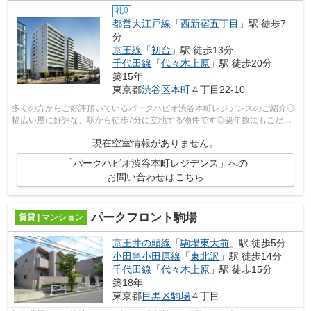
礼0
都営大江戸線
「
西新宿五丁目
」駅 徒歩7
分
京王線
「
初台
」駅 徒歩13分
千代田線
「
代々木上原
」駅 徒歩20分
築15年
東京都
渋谷区
本町
４丁目22-10
多くの方からご好評頂いているパークハビオ渋谷本町レジデンスのご紹介◎
幅広い層に好評な、駅から徒歩7分に立地する物件です◎築年数にもこだわ
りのある方、コチラは2011年築の物件とな...
現在空室情報がありません。
「パークハビオ渋谷本町レジデンス」への
お問い合わせはこちら
パークフロント駒場
賃貸 | マンション
京王井の頭線
「
駒場東大前
」駅 徒歩5分
小田急小田原線
「
東北沢
」駅 徒歩14分
千代田線
「
代々木上原
」駅 徒歩15分
築18年
東京都
目黒区
駒場
４丁目