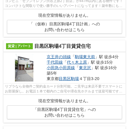
コンビニ「セブンイレブン渋谷上原2丁目店」が447m以内にある物件です！
コンパクトな間取りで使い勝手のいいアパートになってます！築年数にもこ
だわりのある方、コチラは2021年築の物...
現在空室情報がありません。
「（仮称）目黒区駒場4丁目計画」への
お問い合わせはこちら
目黒区駒場4丁目賃貸住宅
賃貸 | アパート
京王井の頭線
「
駒場東大前
」駅 徒歩4分
千代田線
「
代々木上原
」駅 徒歩15分
小田急小田原線
「
東北沢
」駅 徒歩16分
築5年
東京都
目黒区
駒場
４丁目3-20
リブラなら全物件ご契約金カード分割可能。ご見学は来店不要でスマートに
お部屋探し。お電話１本で都内のご自宅や滞在先ホテルまで送迎可能です。
他社での募集物件もまとめてお車でご...
現在空室情報がありません。
「目黒区駒場4丁目賃貸住宅」への
お問い合わせはこちら