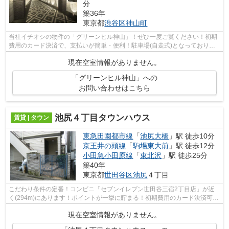
分
築36年
東京都
渋谷区
神山町
当社イチオシの物件の「グリーンヒル神山」！ぜひ一度ご覧ください！初期
費用のカード決済で、支払いが簡単・便利！駐車場(自走式)となっておりま
すのでご安心ください！プライバシー...
現在空室情報がありません。
「グリーンヒル神山」への
お問い合わせはこちら
池尻４丁目タウンハウス
賃貸 | タウン
東急田園都市線
「
池尻大橋
」駅 徒歩10分
京王井の頭線
「
駒場東大前
」駅 徒歩12分
小田急小田原線
「
東北沢
」駅 徒歩25分
築40年
東京都
世田谷区
池尻
４丁目
こだわり条件の定番！コンビニ「セブンイレブン世田谷三宿2丁目店」が近
く(294m)にあります！ポイントが一挙に貯まる！初期費用のカード決済可能
です！駅まで10分と、徒歩でのアクセス...
現在空室情報がありません。