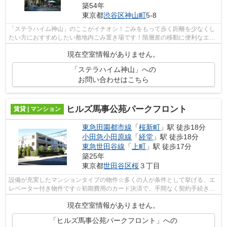
築54年
東京都
渋谷区
神山町
5-8
「ステラハイム神山」のここがイチオシ！ごみをもって歩く距離を少なくし
たい方におすすめしたい敷地内ごみ置き場です！階層差の移動に便利なエレ
ベーターがついています！お好きな駅...
現在空室情報がありません。
「ステラハイム神山」への
お問い合わせはこちら
ヒルズ馬事公苑パークフロント
賃貸 | マンション
東急田園都市線
「
桜新町
」駅 徒歩18分
小田急小田原線
「
経堂
」駅 徒歩18分
東急世田谷線
「
上町
」駅 徒歩17分
築25年
東京都
世田谷区
桜
３丁目
設備が充実したマンションタイプの物件☆多くの人が条件として挙げる、エ
レベーター付き物件です☆初期費用のカード決済で、手間なく契約手続きを
進められます☆世田谷区エリアにある賃貸...
現在空室情報がありません。
「ヒルズ馬事公苑パークフロント」への