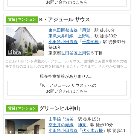
お問い合わせはこちら
K・アジュール サウス
賃貸 | マンション
東急田園都市線
「
用賀
」駅 徒歩6分
東急大井町線
「
上野毛
」駅 徒歩30分
小田急小田原線
「
千歳船橋
」駅 徒歩31分
築18年
東京都
世田谷区
上用賀
５丁目
こだわりポイント満載のK・アジュール サウス。敷地内ごみ置き場付きの物
件で普段のゴミ出しの負担を軽減させることができます。さわやかな朝を迎
えることのできる通風良好な物件。ポ...
現在空室情報がありません。
「K・アジュール サウス」への
お問い合わせはこちら
グリーンヒル神山
賃貸 | マンション
山手線
「
渋谷
」駅 徒歩15分
京王井の頭線
「
神泉
」駅 徒歩10分
小田急小田原線
「
代々木八幡
」駅 徒歩11