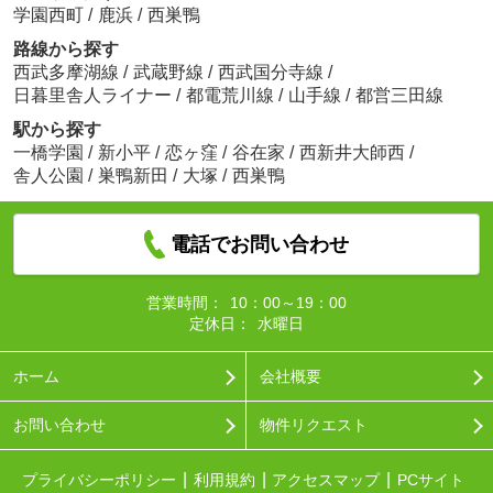
学園西町
/
鹿浜
/
西巣鴨
路線から探す
西武多摩湖線
/
武蔵野線
/
西武国分寺線
/
日暮里舎人ライナー
/
都電荒川線
/
山手線
/
都営三田線
駅から探す
一橋学園
/
新小平
/
恋ヶ窪
/
谷在家
/
西新井大師西
/
舎人公園
/
巣鴨新田
/
大塚
/
西巣鴨
電話でお問い合わせ
営業時間：
10：00～19：00
定休日：
水曜日
ホーム
会社概要
お問い合わせ
物件リクエスト
プライバシーポリシー
利用規約
アクセスマップ
PCサイト