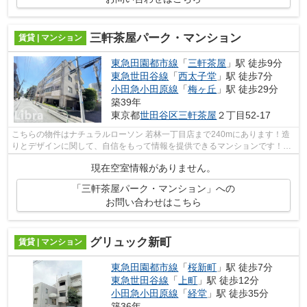
三軒茶屋パーク・マンション
賃貸 | マンション
東急田園都市線
「
三軒茶屋
」駅 徒歩9分
東急世田谷線
「
西太子堂
」駅 徒歩7分
小田急小田原線
「
梅ヶ丘
」駅 徒歩29分
築39年
東京都
世田谷区
三軒茶屋
２丁目52-17
こちらの物件はナチュラルローソン 若林一丁目店まで240mにあります！造
りとデザインに関して、自信をもって情報を提供できるマンションです！こ
ちらは初期費用をカードでお支払いいた...
現在空室情報がありません。
「三軒茶屋パーク・マンション」への
お問い合わせはこちら
グリュック新町
賃貸 | マンション
東急田園都市線
「
桜新町
」駅 徒歩7分
東急世田谷線
「
上町
」駅 徒歩12分
小田急小田原線
「
経堂
」駅 徒歩35分
築36年