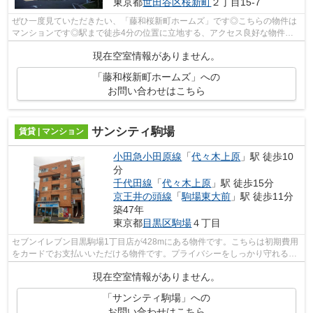
東京都
世田谷区
桜新町
２丁目15-7
ぜひ一度見ていただきたい、「藤和桜新町ホームズ」です◎こちらの物件は
マンションです◎駅まで徒歩4分の位置に立地する、アクセス良好な物件で
す◎こちらのマンションでは初期費用をカ...
現在空室情報がありません。
「藤和桜新町ホームズ」への
お問い合わせはこちら
サンシティ駒場
賃貸 | マンション
小田急小田原線
「
代々木上原
」駅 徒歩10
分
千代田線
「
代々木上原
」駅 徒歩15分
京王井の頭線
「
駒場東大前
」駅 徒歩11分
築47年
東京都
目黒区
駒場
４丁目
セブンイレブン目黒駒場1丁目店が428mにある物件です。こちらは初期費用
をカードでお支払いいただける物件です。プライバシーをしっかり守れる、
安心安全なマンションです。根強いニー...
現在空室情報がありません。
「サンシティ駒場」への
お問い合わせはこちら