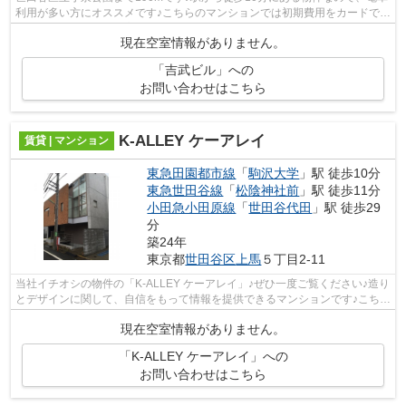
利用が多い方にオススメです♪こちらのマンションでは初期費用をカードでお
支払いいただけます♪プライバシーをし...
現在空室情報がありません。
「吉武ビル」への
お問い合わせはこちら
K-ALLEY ケーアレイ
賃貸 | マンション
東急田園都市線
「
駒沢大学
」駅 徒歩10分
東急世田谷線
「
松陰神社前
」駅 徒歩11分
小田急小田原線
「
世田谷代田
」駅 徒歩29
分
築24年
東京都
世田谷区
上馬
５丁目2-11
当社イチオシの物件の「K-ALLEY ケーアレイ」♪ぜひ一度ご覧ください♪造り
とデザインに関して、自信をもって情報を提供できるマンションです♪こちら
は初期費用をカードでお支払いいただ...
現在空室情報がありません。
「K-ALLEY ケーアレイ」への
お問い合わせはこちら