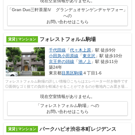
現在空室情報がありません。
「Gran Duo三軒茶屋Ⅳ グランデュオサンゲンヂャヤフォー」
への
お問い合わせはこちら
フォレストフォルム駒場
賃貸 | マンション
千代田線
「
代々木上原
」駅 徒歩9分
小田急小田原線
「
東北沢
」駅 徒歩10分
京王井の頭線
「
池ノ上
」駅 徒歩11分
築24年
東京都
目黒区
駒場
４丁目1-6
フォレストフォルム駒場の詳しい情報◎こちらはエレベーター付き物件です
◎面倒なゴミ捨ての負担を軽減させることができるのが敷地内ごみ置き場の
魅力です◎駅から徒歩9分の物件で、電車...
現在空室情報がありません。
「フォレストフォルム駒場」への
お問い合わせはこちら
パークハビオ渋谷本町レジデンス
賃貸 | マンション