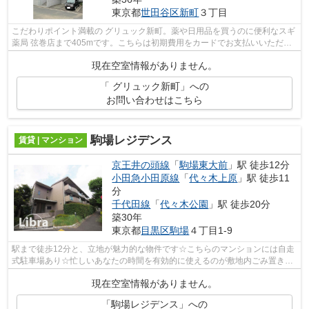
東京都
世田谷区
新町
３丁目
こだわりポイント満載の グリュック新町。薬や日用品を買うのに便利なスギ
薬局 弦巻店まで405mです。こちらは初期費用をカードでお支払いいただけ
る物件なので、支払い手続きの手間が...
現在空室情報がありません。
「 グリュック新町」への
お問い合わせはこちら
駒場レジデンス
賃貸 | マンション
京王井の頭線
「
駒場東大前
」駅 徒歩12分
小田急小田原線
「
代々木上原
」駅 徒歩11
分
千代田線
「
代々木公園
」駅 徒歩20分
築30年
東京都
目黒区
駒場
４丁目1-9
駅まで徒歩12分と、立地が魅力的な物件です☆こちらのマンションには自走
式駐車場あり☆忙しいあなたの時間を有効的に使えるのが敷地内ごみ置き場
です☆こちらの物件では初期費用をカード...
現在空室情報がありません。
「駒場レジデンス」への