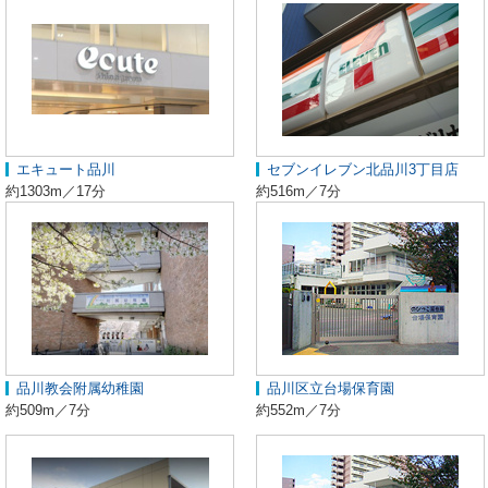
エキュート品川
セブンイレブン北品川3丁目店
約1303m／17分
約516m／7分
品川教会附属幼稚園
品川区立台場保育園
約509m／7分
約552m／7分