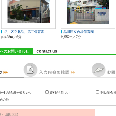
品川区立北品川第二保育園
品川区立台場保育園
約428m／6分
約552m／7分
contact us
へのお問い合わせ
物件の詳細を知りたい
資料がほしい
不動産会
その他