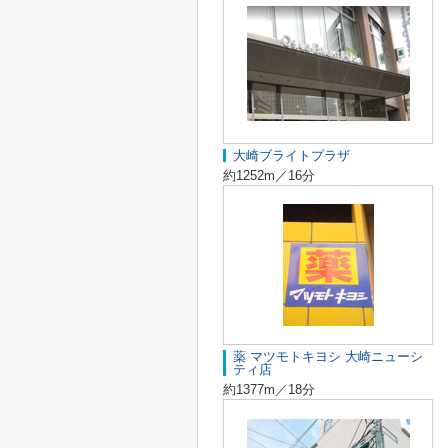
大崎ブライトプラザ
約1252m／16分
薬 マツモトキヨシ 大崎ニューシ
ティ店
約1377m／18分