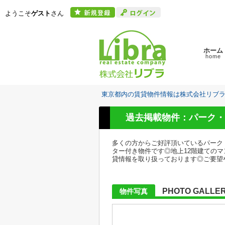
ようこそ
ゲスト
さん
ホーム
home
東京都内の賃貸物件情報は株式会社リブ
過去掲載物件：パーク・
多くの方からご好評頂いているパーク
ター付き物件です◎地上12階建ての
貸情報を取り扱っております◎ご要望や
PHOTO GALLE
物件写真