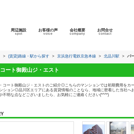
周辺施設
お客様の声
会社概要
お問合せ
spot
voice
company
contact
ラ
>
(賃貸)路線・駅から探す
>
京浜急行電鉄京急本線
>
北品川駅
>
パ
コート御殿山ジ・エスト
・コート御殿山ジ・エストのご紹介◎こちらのマンションでは初期費用をカ
マンション◎品川区エリアにある賃貸情報のことなら、地域に密着した当社へ
不明な点などございましたら、お気軽にご連絡ください(*^^*)
RY