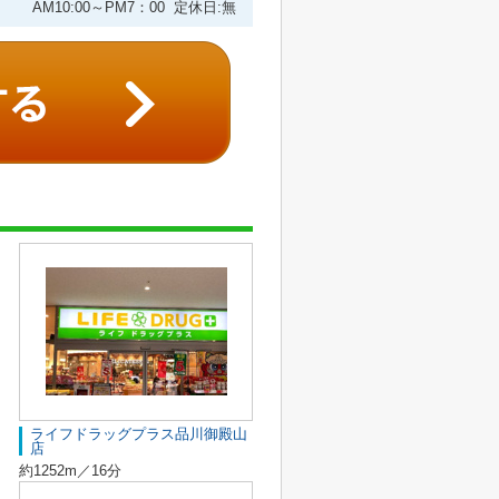
AM10:00～PM7：00 定休日:無
ライフドラッグプラス品川御殿山
店
約1252m／16分