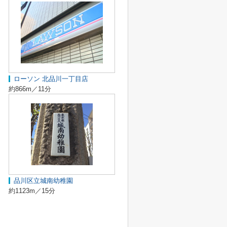
ローソン 北品川一丁目店
約866m／11分
品川区立城南幼稚園
約1123m／15分