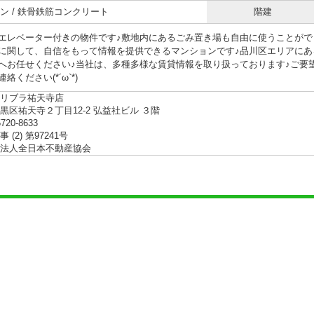
ン / 鉄骨鉄筋コンクリート
階建
エレベーター付きの物件です♪敷地内にあるごみ置き場も自由に使うことができ
に関して、自信をもって情報を提供できるマンションです♪品川区エリアにあ
へお任せください♪当社は、多種多様な賃貸情報を取り扱っております♪ご要
絡ください(*´ω`*)
リブラ祐天寺店
黒区祐天寺２丁目12-2 弘益社ビル ３階
5720-8633
 (2) 第97241号
法人全日本不動産協会