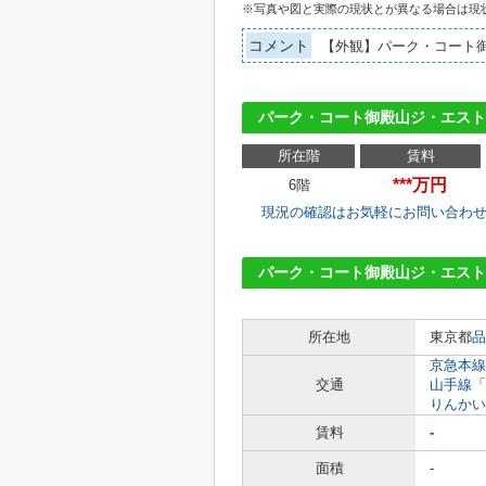
※写真や図と実際の現状とが異なる場合は現
コメント
【外観】パーク・コート
パーク・コート御殿山ジ・エス
所在階
賃料
***万円
6階
現況の確認はお気軽にお問い合わ
パーク・コート御殿山ジ・エスト
所在地
東京都
品
京急本線
交通
山手線
「
りんかい
賃料
-
面積
-