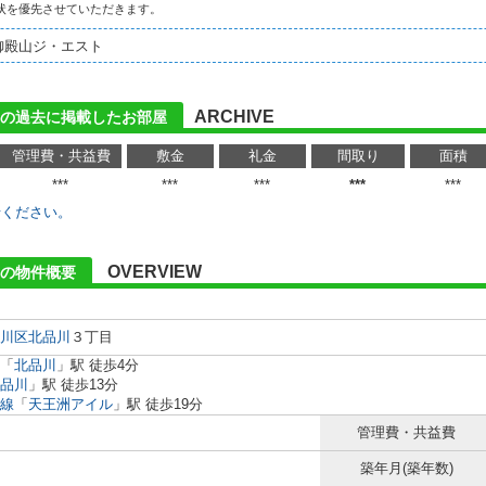
状を優先させていただきます。
御殿山ジ・エスト
ARCHIVE
トの過去に掲載したお部屋
管理費・共益費
敷金
礼金
間取り
面積
***
***
***
***
***
せください。
OVERVIEW
の物件概要
川区
北品川
３丁目
「
北品川
」駅 徒歩4分
品川
」駅 徒歩13分
線
「
天王洲アイル
」駅 徒歩19分
管理費・共益費
築年月(築年数)