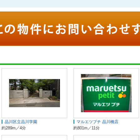
品川区立品川学園
マルエツプチ 品川橋店
約289m／4分
約801m／11分