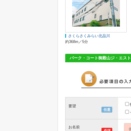
さくらさくみらい北品川
約368m／5分
パーク・コート御殿山ジ・エスト
要望
任意
お名前
必須