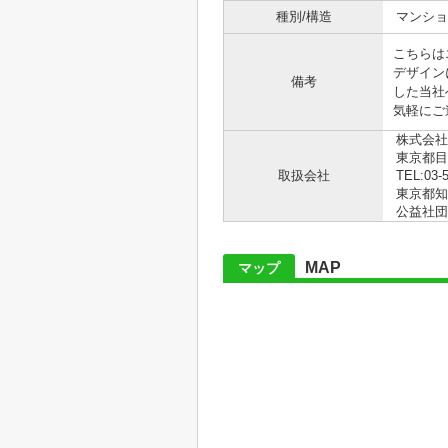
種別/構造
マンショ
こちらは
デザイン
備考
した当社
気軽にご連
株式会社
東京都目
取扱会社
TEL:03-
東京都知事
公益社団
MAP
マップ