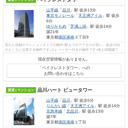
山手線
「
品川
」駅 徒歩13分
東京モノレール
「
天王洲アイル
」駅 徒歩
6分
ゆりかもめ
「
芝浦ふ頭
」駅 徒歩14分
築21年
東京都
港区
港南
３丁目9
安心と信頼のマンションタイプの物件♪駅までのアクセスが良い、徒歩13分
のところに位置する物件です♪エレベーター付きの物件です♪地上40階建てで
景色も良く、多数のお問い合わせをいた...
現在空室情報がありません。
「ベイクレストタワー」への
お問い合わせはこちら
品川ハート ビュータワー
賃貸 | マンション
山手線
「
品川
」駅 徒歩5分
りんかい線
「
天王洲アイル
」駅 徒歩14分
京急本線
「
北品川
」駅 徒歩13分
築7年
東京都
港区
港南
１丁目