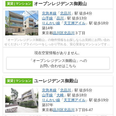
オープンレジデンス御殿山
賃貸 | マンション
京急本線
「
北品川
」駅 徒歩4分
山手線
「
品川
」駅 徒歩13分
りんかい線
「
天王洲アイル
」駅 徒歩18分
築14年
東京都
品川区
北品川
３丁目
「オープンレジデンス御殿山」の物件情報をお探しならお気軽にお問い合わ
せください！プライバシーをしっかり守れる、安心安全なマンションです！
ご紹介するのは2011年9月竣工・築9年...
現在空室情報がありません。
「オープンレジデンス御殿山」への
お問い合わせはこちら
ユーレジデンス御殿山
賃貸 | マンション
京急本線
「
北品川
」駅 徒歩5分
山手線
「
大崎
」駅 徒歩18分
りんかい線
「
天王洲アイル
」駅 徒歩19分
築37年
東京都
品川区
北品川
３丁目6-47