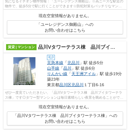
気になるイチオシ物件情報：「ユーレジデンス御殿山」☆高ニーズな駅近の
物件で、徒歩5分で駅に行くことができます☆防犯対策もバッチリなマンシ
ョンタイプの物件です☆こちらの物件では...
現在空室情報がありません。
「ユーレジデンス御殿山」への
お問い合わせはこちら
品川Vタワーテラス棟 品川ブイタワーテラス棟
賃貸 | マンション
礼0
京急本線
「
北品川
」駅 徒歩5分
山手線
「
品川
」駅 徒歩6分
りんかい線
「
天王洲アイル
」駅 徒歩19分
築23年
東京都
品川区
北品川
１丁目6-16
ぜひ一度見ていただきたい、「品川Vタワーテラス棟 品川ブイタワーテラ
ス棟」です◎タワー型マンションは毎日素晴らしい夜景を眺めることができ
ます◎駅から徒歩5分というアクセス良好...
現在空室情報がありません。
「品川Vタワーテラス棟 品川ブイタワーテラス棟」への
お問い合わせはこちら