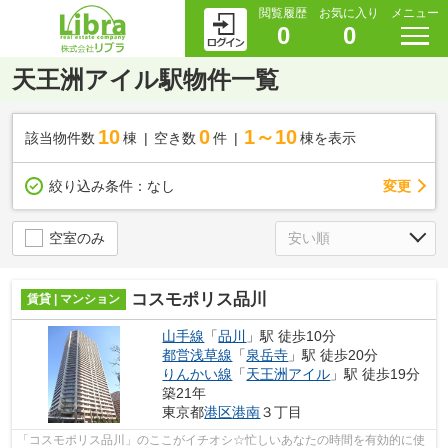
閲覧履歴
お気に入り
メニュー
0
0
天王洲アイル駅物件一覧
10
0
1～10
該当物件数
棟
空き数
件
棟を表示
変更
絞り込み条件：
なし
空室のみ
コスモポリス品川
賃貸 | マンション
山手線
「
品川
」駅 徒歩10分
都営浅草線
「
泉岳寺
」駅 徒歩20分
りんかい線
「
天王洲アイル
」駅 徒歩19分
築21年
東京都
港区
港南
３丁目
「コスモポリス品川」のここがイチオシ☆忙しいあなたの時間を有効的に使