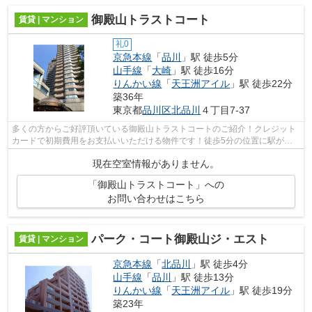
御殿山トラストコート
賃貸 | マンション
礼0
京急本線
「
品川
」駅 徒歩5分
山手線
「
大崎
」駅 徒歩16分
りんかい線
「
天王洲アイル
」駅 徒歩22分
築36年
東京都
品川区
北品川
４丁目7-37
多くの方からご好評頂いている御殿山トラストコートのご紹介！クレジット
カードで初期費用をお支払いいただける物件です！徒歩5分の位置に駅があ
る、魅力的な立地の物件です！こちらは...
現在空室情報がありません。
「御殿山トラストコート」への
お問い合わせはこちら
パーク・コート御殿山ジ・エスト
賃貸 | マンション
京急本線
「
北品川
」駅 徒歩4分
山手線
「
品川
」駅 徒歩13分
りんかい線
「
天王洲アイル
」駅 徒歩19分
築23年