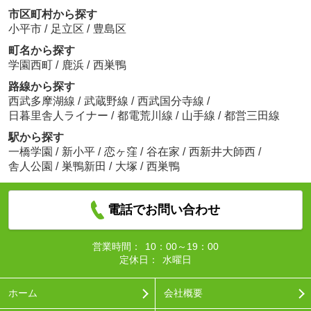
市区町村から探す
小平市
/
足立区
/
豊島区
町名から探す
学園西町
/
鹿浜
/
西巣鴨
路線から探す
西武多摩湖線
/
武蔵野線
/
西武国分寺線
/
日暮里舎人ライナー
/
都電荒川線
/
山手線
/
都営三田線
駅から探す
一橋学園
/
新小平
/
恋ヶ窪
/
谷在家
/
西新井大師西
/
舎人公園
/
巣鴨新田
/
大塚
/
西巣鴨
電話でお問い合わせ
営業時間：
10：00～19：00
定休日：
水曜日
ホーム
会社概要