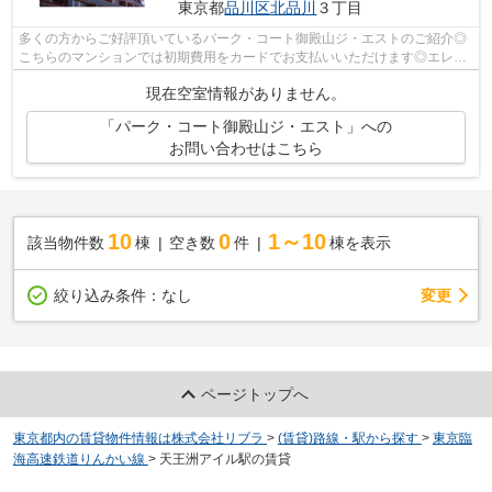
東京都
品川区
北品川
３丁目
多くの方からご好評頂いているパーク・コート御殿山ジ・エストのご紹介◎
こちらのマンションでは初期費用をカードでお支払いいただけます◎エレベ
ーター付き物件です◎地上12階建てのマン...
現在空室情報がありません。
「パーク・コート御殿山ジ・エスト」への
お問い合わせはこちら
10
0
1～10
該当物件数
棟
空き数
件
棟を表示
変更
絞り込み条件：
なし
ページトップへ
東京都内の賃貸物件情報は株式会社リブラ
>
(賃貸)路線・駅から探す
>
東京臨
海高速鉄道りんかい線
>
天王洲アイル駅の賃貸