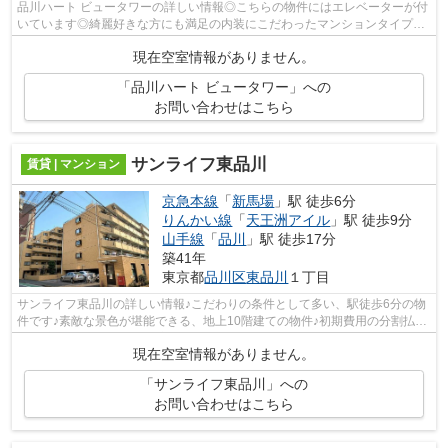
品川ハート ビュータワーの詳しい情報◎こちらの物件にはエレベーターが付
いています◎綺麗好きな方にも満足の内装にこだわったマンションタイプ◎
駅まで歩いてアクセスできる、徒歩5分の...
現在空室情報がありません。
「品川ハート ビュータワー」への
お問い合わせはこちら
サンライフ東品川
賃貸 | マンション
京急本線
「
新馬場
」駅 徒歩6分
りんかい線
「
天王洲アイル
」駅 徒歩9分
山手線
「
品川
」駅 徒歩17分
築41年
東京都
品川区
東品川
１丁目
サンライフ東品川の詳しい情報♪こだわりの条件として多い、駅徒歩6分の物
件です♪素敵な景色が堪能できる、地上10階建ての物件♪初期費用の分割払い
にも♪初期費用のカード決済が可能です...
現在空室情報がありません。
「サンライフ東品川」への
お問い合わせはこちら