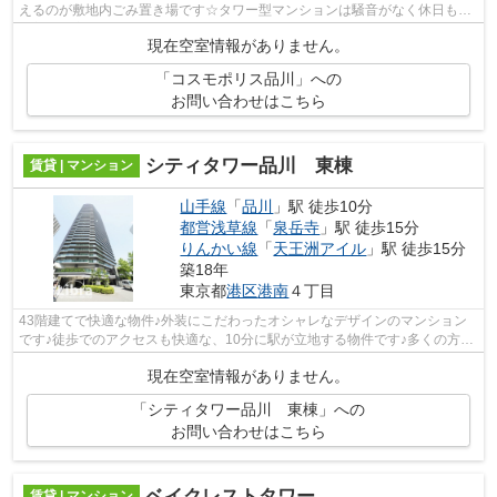
えるのが敷地内ごみ置き場です☆タワー型マンションは騒音がなく休日も落
ち着いて家で過ごせます☆外装にこだわっ...
現在空室情報がありません。
「コスモポリス品川」への
お問い合わせはこちら
シティタワー品川 東棟
賃貸 | マンション
山手線
「
品川
」駅 徒歩10分
都営浅草線
「
泉岳寺
」駅 徒歩15分
りんかい線
「
天王洲アイル
」駅 徒歩15分
築18年
東京都
港区
港南
４丁目
43階建てで快適な物件♪外装にこだわったオシャレなデザインのマンション
です♪徒歩でのアクセスも快適な、10分に駅が立地する物件です♪多くの方に
とって必須条件である、エレベーター付...
現在空室情報がありません。
「シティタワー品川 東棟」への
お問い合わせはこちら
ベイクレストタワー
賃貸 | マンション