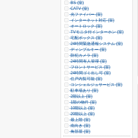
BS (
室)
CATV (
室)
光ファイバー (
室)
インターネット対応 (
室)
オートロック (
室)
TVモニタ付インターホン (
室)
宅配ボックス (
室)
24時間緊急通報システム (
室)
ディンプルキー (
室)
防犯カメラ (
室)
24時間有人管理 (
室)
フロントサービス (
室)
24時間ゴミ出し可 (
室)
住戸内覧可能 (
室)
コンシェルジュサービス (
室)
駐車場あり (
室)
2階以上 (
室)
1階の物件 (
室)
10階以上 (
室)
20階以上 (
室)
最上階 (
室)
南向き (
室)
角部屋 (
室)