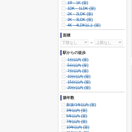
1R～1K (
室)
1DK～1LDK (
室)
2K～2LDK (
室)
3K～3LDK (
室)
4K～4LDK以上 (
室)
面積
～
駅からの徒歩
1分以内 (
室)
5分以内 (
室)
7分以内 (
室)
10分以内 (
室)
15分以内 (
室)
20分以内 (
室)
築年数
新築/1年以内 (
室)
3年以内 (
室)
5年以内 (
室)
7年以内 (
室)
10年以内 (
室)