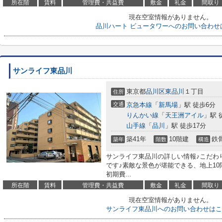
所在階
賃料
管理費・共益費
敷金
礼金
間取り
現在空室情報がありません。
品川ハート ビュータワーへのお問い合わせ
サンライフ東品川
東京都
品川区
東品川
１丁目
住所
交通
京急本線
「
新馬場
」駅 徒歩6分
りんかい線
「
天王洲アイル
」駅 
山手線
「
品川
」駅 徒歩17分
築41年
10階建
鉄
築年
階数
構造
サンライフ東品川の詳しい情報♪こだわ
です♪素敵な景色が堪能できる、地上10
初期費...
所在階
賃料
管理費・共益費
敷金
礼金
間取り
現在空室情報がありません。
サンライフ東品川へのお問い合わせはこ