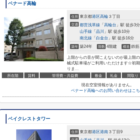
ベナード高輪
東京都
港区
高輪
３丁目
住所
交通
都営浅草線
「
高輪台
」駅 徒歩3分
山手線
「
品川
」駅 徒歩10分
南北線
「
白金台
」駅 徒歩16分
築24年
4階建
鉄筋
築年
階数
構造
上階からの音が聞こえないのが最上階の
械式駐車場がご利用いただけます☆初期
りま...
所在階
賃料
管理費・共益費
敷金
礼金
間取り
現在空室情報がありません。
ベナード高輪へのお問い合わせはこち
ベイクレストタワー
東京都
港区
港南
３丁目9
住所
交通