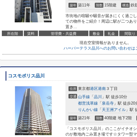
築11年
15階建
鉄
築年
階数
構造
市街地の喧騒や騒音が届きにくく過ごし
ての物件をご紹介！周辺に駅が二つあり
置き...
所在階
賃料
管理費・共益費
敷金
礼金
間取り
現在空室情報がありません。
ハーバーテラス品川へのお問い合わせは
コスモポリス品川
東京都
港区
港南
３丁目
住所
交通
山手線
「
品川
」駅 徒歩10分
都営浅草線
「
泉岳寺
」駅 徒歩20
りんかい線
「
天王洲アイル
」駅 
築21年
40階建 地下2階
築年
階数
「コスモポリス品川」のここがイチオシ
のが敷地内ごみ置き場です☆タワー型マ