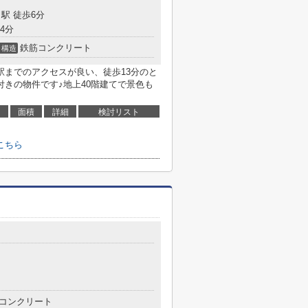
駅 徒歩6分
4分
鉄筋コンクリート
構造
駅までのアクセスが良い、徒歩13分のと
付きの物件です♪地上40階建てで景色も
面積
詳細
検討リスト
こちら
コンクリート