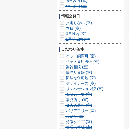
15年以内 (
室)
20年以内 (
室)
情報公開日
指定しない (
室)
本日 (
室)
3日以内 (
室)
1週間以内 (
室)
こだわり条件
ペット飼育可 (
室)
ペット専用設備 (
室)
楽器相談 (
室)
陽当り良好 (
室)
閑静な住宅地 (
室)
デザイナーズ (
室)
リノベーション済 (
室)
保証人不要 (
室)
事務所可 (
室)
２人入居可 (
室)
バリアフリー (
室)
分割可 (
室)
分譲タイプ (
室)
管理人常駐 (
室)