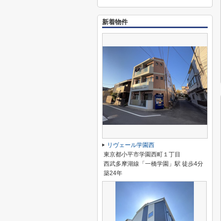
新着物件
リヴェール学園西
東京都小平市学園西町１丁目
西武多摩湖線「一橋学園」駅 徒歩4分
築24年