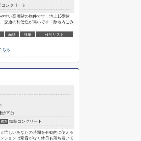
筋コンクリート
やすい高層階の物件です！地上15階建
、交通の利便性が高いです！敷地内ごみ
面積
詳細
検討リスト
こちら
分
徒歩19分
鉄筋コンクリート
構造
☆忙しいあなたの時間を有効的に使える
ンションは騒音がなく休日も落ち着いて