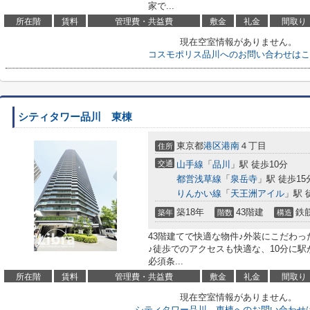
家で...
所在階
賃料
管理費・共益費
敷金
礼金
間取り
現在空室情報がありません。
コスモポリス品川へのお問い合わせはこ
シティタワー品川 東棟
東京都
港区
港南
４丁目
住所
交通
山手線
「
品川
」駅 徒歩10分
都営浅草線
「
泉岳寺
」駅 徒歩15
りんかい線
「
天王洲アイル
」駅 
築18年
43階建
鉄
築年
階数
構造
43階建てで快適な物件♪外装にこだわ
♪徒歩でのアクセスも快適な、10分に
必須条...
所在階
賃料
管理費・共益費
敷金
礼金
間取り
現在空室情報がありません。
シティタワー品川 東棟へのお問い合わせ