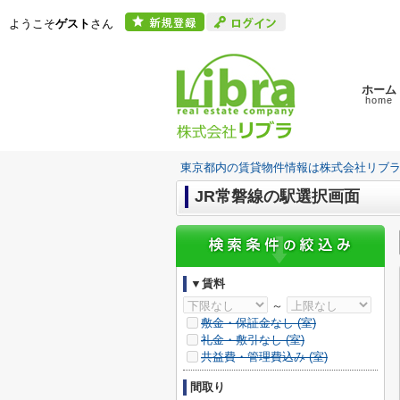
ようこそ
ゲスト
さん
ホーム
home
東京都内の賃貸物件情報は株式会社リブ
JR常磐線の駅選択画面
▼賃料
～
敷金・保証金なし (
室)
礼金・敷引なし (
室)
共益費・管理費込み (
室)
間取り