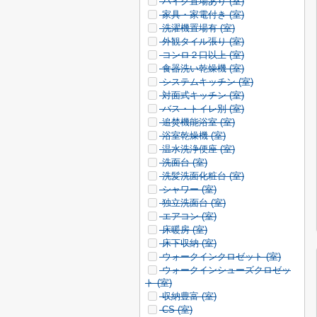
バイク置場あり (
室)
家具・家電付き (
室)
洗濯機置場有 (
室)
外観タイル張り (
室)
コンロ２口以上 (
室)
食器洗い乾燥機 (
室)
システムキッチン (
室)
対面式キッチン (
室)
バス・トイレ別 (
室)
追焚機能浴室 (
室)
浴室乾燥機 (
室)
温水洗浄便座 (
室)
洗面台 (
室)
洗髪洗面化粧台 (
室)
シャワー (
室)
独立洗面台 (
室)
エアコン (
室)
床暖房 (
室)
床下収納 (
室)
ウォークインクロゼット (
室)
ウォークインシューズクロゼッ
ト (
室)
収納豊富 (
室)
CS (
室)