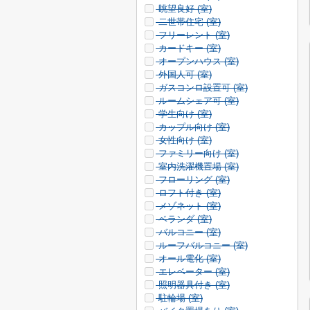
眺望良好 (
室)
二世帯住宅 (
室)
フリーレント (
室)
カードキー (
室)
オープンハウス (
室)
外国人可 (
室)
ガスコンロ設置可 (
室)
ルームシェア可 (
室)
学生向け (
室)
カップル向け (
室)
女性向け (
室)
ファミリー向け (
室)
室内洗濯機置場 (
室)
フローリング (
室)
ロフト付き (
室)
メゾネット (
室)
ベランダ (
室)
バルコニー (
室)
ルーフバルコニー (
室)
オール電化 (
室)
エレベーター (
室)
照明器具付き (
室)
駐輪場 (
室)