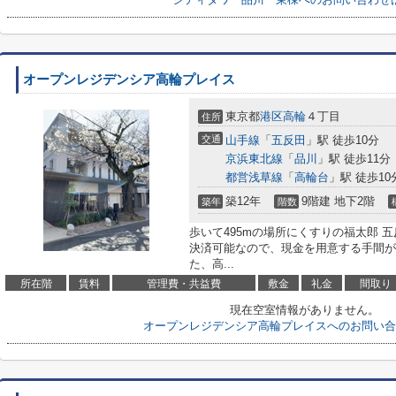
オープンレジデンシア高輪プレイス
東京都
港区
高輪
４丁目
住所
交通
山手線
「
五反田
」駅 徒歩10分
京浜東北線
「
品川
」駅 徒歩11分
都営浅草線
「
高輪台
」駅 徒歩10
築12年
9階建 地下2階
築年
階数
歩いて495mの場所にくすりの福太郎 
決済可能なので、現金を用意する手間が
た、高...
所在階
賃料
管理費・共益費
敷金
礼金
間取り
現在空室情報がありません。
オープンレジデンシア高輪プレイスへのお問い合