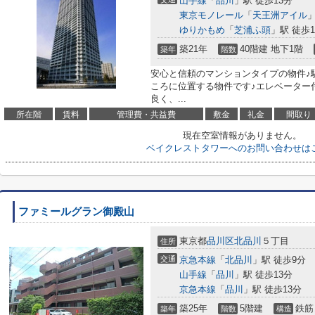
山手線
「
品川
」駅 徒歩13分
東京モノレール
「
天王洲アイル
」
ゆりかもめ
「
芝浦ふ頭
」駅 徒歩1
築21年
40階建 地下1階
築年
階数
安心と信頼のマンションタイプの物件♪
ころに位置する物件です♪エレベーター
良く、...
所在階
賃料
管理費・共益費
敷金
礼金
間取り
現在空室情報がありません。
ベイクレストタワーへのお問い合わせは
ファミールグラン御殿山
東京都
品川区
北品川
５丁目
住所
交通
京急本線
「
北品川
」駅 徒歩9分
山手線
「
品川
」駅 徒歩13分
京急本線
「
品川
」駅 徒歩13分
築25年
5階建
鉄筋
築年
階数
構造