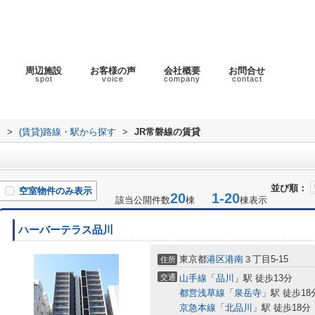
周辺施設
お客様の声
会社概要
お問合せ
spot
voice
company
contact
ラ
>
(賃貸)路線・駅から探す
>
JR常磐線の賃貸
並び順：
空室物件のみ表示
20
1-20
該当公開件数
棟
棟表示
ハーバーテラス品川
東京都
港区
港南
３丁目5-15
住所
交通
山手線
「
品川
」駅 徒歩13分
都営浅草線
「
泉岳寺
」駅 徒歩18
京急本線
「
北品川
」駅 徒歩18分