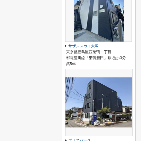
サザンスカイ大塚
東京都豊島区西巣鴨１丁目
都電荒川線「巣鴨新田」駅 徒歩3分
築5年
ブリスパーク