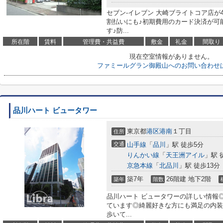
セブン-イレブン 大崎ブライトコア店が
割払いにも♪初期費用のカード決済が可
す♪防...
所在階
賃料
管理費・共益費
敷金
礼金
間取り
現在空室情報がありません。
ファミールグラン御殿山へのお問い合わせ
品川ハート ビュータワー
東京都
港区
港南
１丁目
住所
交通
山手線
「
品川
」駅 徒歩5分
りんかい線
「
天王洲アイル
」駅 
京急本線
「
北品川
」駅 徒歩13分
築7年
26階建 地下2階
築年
階数
品川ハート ビュータワーの詳しい情報
ています◎綺麗好きな方にも満足の内装
歩いて...