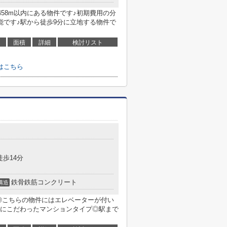
458m以内にある物件です♪初期費用の分
能です♪駅から徒歩9分に立地する物件で
面積
詳細
検討リスト
はこちら
徒歩14分
鉄骨鉄筋コンクリート
構造
◎こちらの物件にはエレベーターが付い
にこだわったマンションタイプ◎駅まで