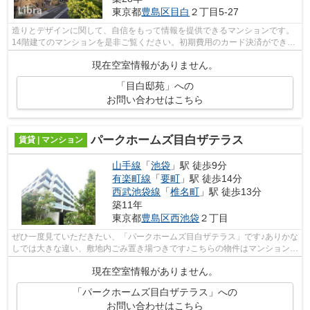
東京都
豊島区
目白
２丁目5-27
造りとデザインに関して、自信をもって情報を提供できるマンションです。
14階建てのマンションを是非ご覧ください。初期費用のカード決済ができま
す。清潔な敷地内ごみ置き場のあるマ...
現在空室情報がありません。
「目白邸苑」への
お問い合わせはこちら
パークホームズ目白ザテラス
賃貸 | マンション
山手線
「
池袋
」駅 徒歩9分
有楽町線
「
要町
」駅 徒歩14分
西武池袋線
「
椎名町
」駅 徒歩13分
築11年
東京都
豊島区
西池袋
２丁目
ぜひ一度見ていただきたい、「パークホームズ目白ザテラス」です♪ありかな
しでは大きな違い、敷地内ごみ置き場つきです♪こちらの物件はマンションで
す♪こちらの物件にはエレベーターが...
現在空室情報がありません。
「パークホームズ目白ザテラス」への
お問い合わせはこちら