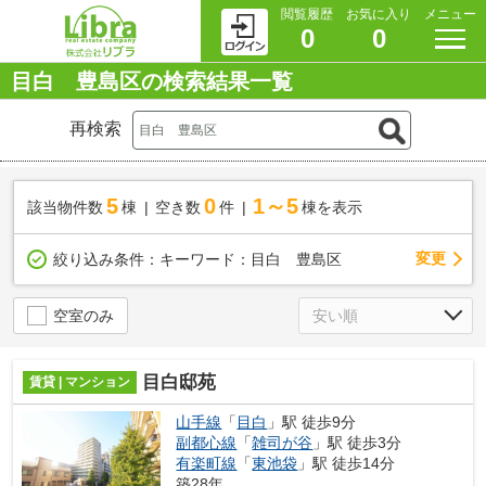
閲覧履歴
お気に入り
メニュー
0
0
目白 豊島区の検索結果一覧
再検索
5
0
1～5
該当物件数
棟
空き数
件
棟を表示
変更
絞り込み条件：
キーワード：目白 豊島区
空室のみ
目白邸苑
賃貸 | マンション
山手線
「
目白
」駅 徒歩9分
副都心線
「
雑司が谷
」駅 徒歩3分
有楽町線
「
東池袋
」駅 徒歩14分
築28年