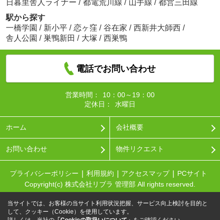
日暮里舎人ライナー
/
都電荒川線
/
山手線
/
都営三田線
駅から探す
一橋学園
/
新小平
/
恋ヶ窪
/
谷在家
/
西新井大師西
/
舎人公園
/
巣鴨新田
/
大塚
/
西巣鴨
電話でお問い合わせ
営業時間：
10：00～19：00
定休日：
水曜日
ホーム
会社概要
お問い合わせ
物件リクエスト
プライバシーポリシー
利用規約
アクセスマップ
PCサイト
Copyright(c) 株式会社リブラ 管理部 All rights reserved.
当サイトでは、お客様の当サイト利用状況把握、サービス向上検討を目的と
して、クッキー（Cookie）を使用しています。