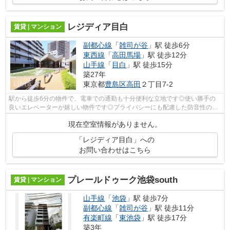
レジディア目白
賃貸 | マンション
副都心線
「
雑司が谷
」駅 徒歩6分
東西線
「
高田馬場
」駅 徒歩12分
山手線
「
目白
」駅 徒歩15分
築27年
東京都
豊島区
高田
２丁目7-2
駅から徒歩6分の物件で、電車での通勤も十分便利な立地です◎使い勝手の
良いエレベーターが嬉しい物件です◎プライバシーにも配慮した防音性の高
いマンション◎あると使い勝手がよく利便...
現在空室情報がありません。
「レジディア目白」への
お問い合わせはこちら
プレールドゥーク池袋south
賃貸 | マンション
山手線
「
池袋
」駅 徒歩7分
副都心線
「
雑司が谷
」駅 徒歩11分
有楽町線
「
東池袋
」駅 徒歩17分
築3年