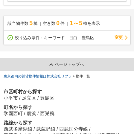
5
0
1～5
該当物件数
棟
空き数
件
棟を表示
変更
絞り込み条件：
キーワード：目白 豊島区
ページトップへ
東京都内の賃貸物件情報は株式会社リブラ
>
物件一覧
市区町村から探す
小平市
/
足立区
/
豊島区
町名から探す
学園西町
/
鹿浜
/
西巣鴨
路線から探す
西武多摩湖線
/
武蔵野線
/
西武国分寺線
/