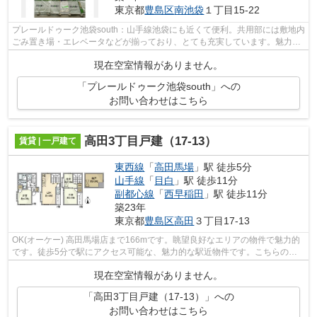
東京都
豊島区
南池袋
１丁目15-22
プレールドゥーク池袋south：山手線池袋にも近くて便利。共用部には敷地内
ごみ置き場・エレベータなどが揃っており、とても充実しています。魅力的
な眺めが楽しめるエリアの物件です。...
現在空室情報がありません。
「プレールドゥーク池袋south」への
お問い合わせはこちら
高田3丁目戸建（17-13）
賃貸 | 一戸建て
東西線
「
高田馬場
」駅 徒歩5分
山手線
「
目白
」駅 徒歩11分
副都心線
「
西早稲田
」駅 徒歩11分
築23年
東京都
豊島区
高田
３丁目17-13
OK(オーケー) 高田馬場店まで166mです。眺望良好なエリアの物件で魅力的
です。徒歩5分で駅にアクセス可能な、魅力的な駅近物件です。こちらの一
戸建てでは初期費用をカードでお支払い...
現在空室情報がありません。
「高田3丁目戸建（17-13）」への
お問い合わせはこちら