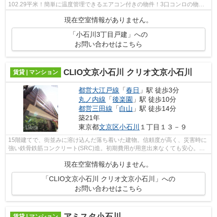
102.29平米！簡単に温度管理できるエアコン付きの物件！3口コンロの物件
は手間のかかる料理もまとめて作れるので...
現在空室情報がありません。
「小石川3丁目戸建」への
お問い合わせはこちら
CLIO文京小石川 クリオ文京小石川
賃貸 | マンション
都営大江戸線
「
春日
」駅 徒歩3分
丸ノ内線
「
後楽園
」駅 徒歩10分
都営三田線
「
白山
」駅 徒歩14分
築21年
東京都
文京区
小石川
１丁目１３－９
15階建てで、街並みに溶け込んだ落ち着いた建物。信頼度が高く、災害時に
強い鉄骨鉄筋コンクリート(SRC)造。初期費用が用意出来なくても安心。カ
ード決済可能です。物件から徒歩3分に...
現在空室情報がありません。
「CLIO文京小石川 クリオ文京小石川」への
お問い合わせはこちら
アミスタ小石川
賃貸 | マンション