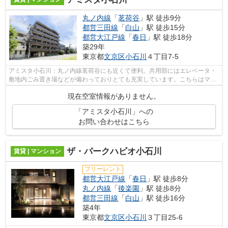
丸ノ内線
「
茗荷谷
」駅 徒歩9分
都営三田線
「
白山
」駅 徒歩15分
都営大江戸線
「
春日
」駅 徒歩18分
築29年
東京都
文京区
小石川
４丁目7-5
アミスタ小石川：丸ノ内線茗荷谷にも近くて便利。共用部にはエレベータ・
敷地内ごみ置き場などが備わっておりとても充実しています。こちらはマン
ションタイプになります。アクセスの...
現在空室情報がありません。
「アミスタ小石川」への
お問い合わせはこちら
ザ・パークハビオ小石川
賃貸 | マンション
フリーレント
都営大江戸線
「
春日
」駅 徒歩8分
丸ノ内線
「
後楽園
」駅 徒歩8分
都営三田線
「
白山
」駅 徒歩16分
築4年
東京都
文京区
小石川
３丁目25-6