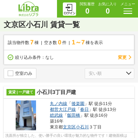
閲覧履歴
お気に入り
メニュー
0
0
文京区小石川 賃貸一覧
7
0
1～7
該当物件数
棟
空き数
件
棟を表示
変更
絞り込み条件：
なし
空室のみ
小石川3丁目戸建
賃貸 | 一戸建て
丸ノ内線
「
後楽園
」駅 徒歩11分
都営大江戸線
「
春日
」駅 徒歩13分
総武線
「
飯田橋
」駅 徒歩16分
築16年
東京都
文京区
小石川
３丁目
洗面所が独立した、使い勝手の良い環境が魅力的な物件です！建物面積は