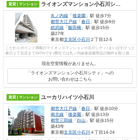
ライオンズマンション小石川シティ
賃貸 | マンション
丸ノ内線
「
後楽園
」駅 徒歩7分
都営大江戸線
「
春日
」駅 徒歩8分
総武線
「
飯田橋
」駅 徒歩15分
築27年
東京都
文京区
小石川
２丁目12-5
こだわりポイント満載のライオンズマンション小石川シティ♪まいばすけっと
春日２丁目店まで347mです♪弊社では丸ノ内線後楽園周辺の物件を取り扱っ
ています♪9763@libra-realty.co.jpか...
現在空室情報がありません。
「ライオンズマンション小石川シティ」への
お問い合わせはこちら
ユーカリハイツ小石川
賃貸 | マンション
都営大江戸線
「
春日
」駅 徒歩10分
南北線
「
後楽園
」駅 徒歩13分
都営三田線
「
白山
」駅 徒歩15分
築43年
東京都
文京区
小石川
４丁目14-24