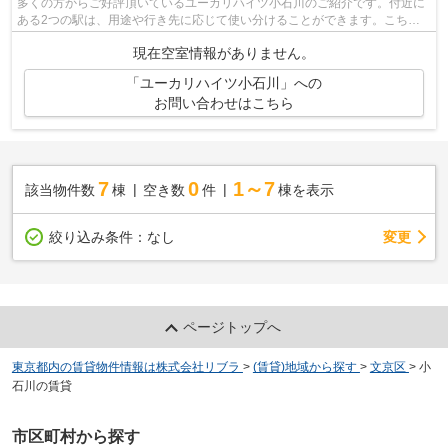
多くの方からご好評頂いているユーカリハイツ小石川のご紹介です。付近に
ある2つの駅は、用途や行き先に応じて使い分けることができます。こちら
の物件にはエレベーターが付いています...
現在空室情報がありません。
「ユーカリハイツ小石川」への
お問い合わせはこちら
7
0
1～7
該当物件数
棟
空き数
件
棟を表示
変更
絞り込み条件：
なし
ページトップへ
東京都内の賃貸物件情報は株式会社リブラ
>
(賃貸)地域から探す
>
文京区
>
小
石川の賃貸
市区町村から探す