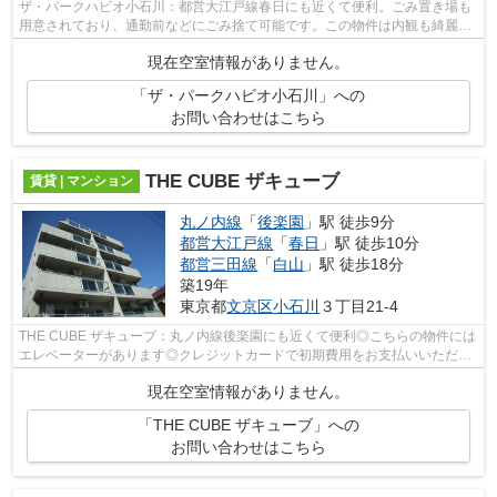
ザ・パークハビオ小石川：都営大江戸線春日にも近くて便利。ごみ置き場も
用意されており、通勤前などにごみ捨て可能です。この物件は内観も綺麗で
設備も充実した、2021年築となってい...
現在空室情報がありません。
「ザ・パークハビオ小石川」への
お問い合わせはこちら
THE CUBE ザキューブ
賃貸 | マンション
丸ノ内線
「
後楽園
」駅 徒歩9分
都営大江戸線
「
春日
」駅 徒歩10分
都営三田線
「
白山
」駅 徒歩18分
築19年
東京都
文京区
小石川
３丁目21-4
THE CUBE ザキューブ：丸ノ内線後楽園にも近くて便利◎こちらの物件には
エレベーターがあります◎クレジットカードで初期費用をお支払いいただけ
る物件です◎アクセスの良い徒歩9分の物件...
現在空室情報がありません。
「THE CUBE ザキューブ」への
お問い合わせはこちら