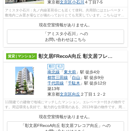
東京都
文京区
小石川
４丁目7-5
アミスタ小石川：丸ノ内線茗荷谷にも近くて便利。共用部にはエレベータ・
敷地内ごみ置き場などが備わっておりとても充実しています。こちらはマン
ションタイプになります。アクセスの...
現在空室情報がありません。
「アミスタ小石川」への
お問い合わせはこちら
彰文居FRecoA向丘 彰文居フレコア向丘
賃貸 | マンション
敷0
礼0
南北線
「
東大前
」駅 徒歩4分
都営三田線
「
白山
」駅 徒歩9分
千代田線
「
千駄木
」駅 徒歩12分
築13年
東京都
文京区
向丘
２丁目１２-２
11階建ての建物で地域にマッチしたマンション。エレベーター付きの物件で
す。周辺環境も良好で、魅力的な住環境のある、2013年築の物件です。周辺
には、徒歩4分で利用できる駅がありま...
現在空室情報がありません。
「彰文居FRecoA向丘 彰文居フレコア向丘」への