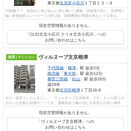
東京都
文京区
小石川
１丁目１３－９
15階建てで、街並みに溶け込んだ落ち着いた建物。信頼度が高く、災害時に
強い鉄骨鉄筋コンクリート(SRC)造。初期費用が用意出来なくても安心。カ
ード決済可能です。物件から徒歩3分に...
現在空室情報がありません。
「CLIO文京小石川 クリオ文京小石川」への
お問い合わせはこちら
ヴィルヌーブ文京根津
賃貸 | マンション
千代田線
「
根津
」駅 徒歩2分
南北線
「
東大前
」駅 徒歩12分
都営三田線
「
白山
」駅 徒歩20分
築29年
東京都
文京区
根津
１丁目16-8
ぜひ一度見ていただきたい、「ヴィルヌーブ文京根津」です。タイル張りの
きれいな外観も特徴の一つです。通風良好で陽の当たる気持ちの良い物件を
ご提供いたします。地上14階建てで景...
現在空室情報がありません。
「ヴィルヌーブ文京根津」への
お問い合わせはこちら