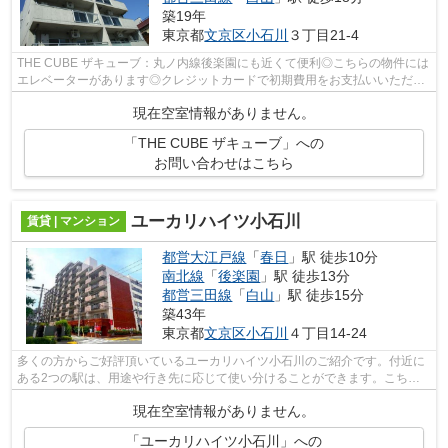
築19年
東京都
文京区
小石川
３丁目21-4
THE CUBE ザキューブ：丸ノ内線後楽園にも近くて便利◎こちらの物件には
エレベーターがあります◎クレジットカードで初期費用をお支払いいただけ
る物件です◎アクセスの良い徒歩9分の物件...
現在空室情報がありません。
「THE CUBE ザキューブ」への
お問い合わせはこちら
ユーカリハイツ小石川
賃貸 | マンション
都営大江戸線
「
春日
」駅 徒歩10分
南北線
「
後楽園
」駅 徒歩13分
都営三田線
「
白山
」駅 徒歩15分
築43年
東京都
文京区
小石川
４丁目14-24
多くの方からご好評頂いているユーカリハイツ小石川のご紹介です。付近に
ある2つの駅は、用途や行き先に応じて使い分けることができます。こちら
の物件にはエレベーターが付いています...
現在空室情報がありません。
「ユーカリハイツ小石川」への