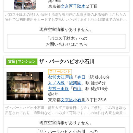
築29年
東京都
文京区
千駄木
２丁目
パロス千駄木の詳しい情報！清潔な敷地内ごみ置き場のある物件！こちらの
物件では初期費用をカードでお支払いいただけます！地上13階建ての物件で
す！丁寧かつ迅速な対応がモットーの...
現在空室情報がありません。
「パロス千駄木」への
お問い合わせはこちら
ザ・パークハビオ小石川
賃貸 | マンション
フリーレント
都営大江戸線
「
春日
」駅 徒歩8分
丸ノ内線
「
後楽園
」駅 徒歩8分
都営三田線
「
白山
」駅 徒歩16分
築4年
東京都
文京区
小石川
３丁目25-6
ザ・パークハビオ小石川：都営大江戸線春日にも近くて便利。ごみ置き場も
用意されており、通勤前などにごみ捨て可能です。この物件は内観も綺麗で
設備も充実した、2021年築となってい...
現在空室情報がありません。
「ザ・パークハビオ小石川」への