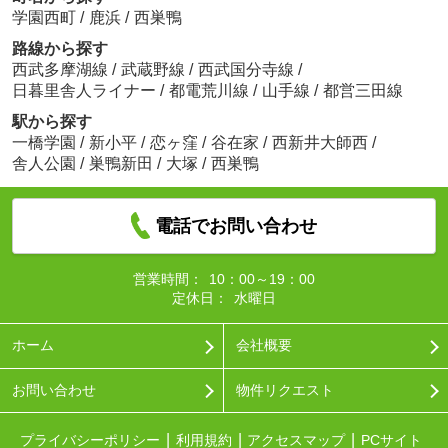
学園西町
/
鹿浜
/
西巣鴨
路線から探す
西武多摩湖線
/
武蔵野線
/
西武国分寺線
/
日暮里舎人ライナー
/
都電荒川線
/
山手線
/
都営三田線
駅から探す
一橋学園
/
新小平
/
恋ヶ窪
/
谷在家
/
西新井大師西
/
舎人公園
/
巣鴨新田
/
大塚
/
西巣鴨
電話でお問い合わせ
営業時間：
10：00～19：00
定休日：
水曜日
ホーム
会社概要
お問い合わせ
物件リクエスト
プライバシーポリシー
利用規約
アクセスマップ
PCサイト