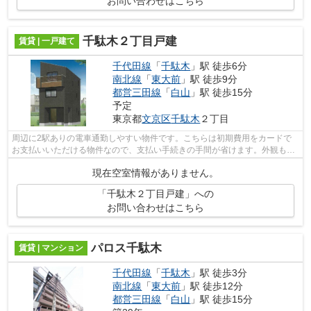
お問い合わせはこちら
千駄木２丁目戸建
賃貸 | 一戸建て
千代田線
「
千駄木
」駅 徒歩6分
南北線
「
東大前
」駅 徒歩9分
都営三田線
「
白山
」駅 徒歩15分
予定
東京都
文京区
千駄木
２丁目
周辺に2駅ありの電車通勤しやすい物件です。こちらは初期費用をカードで
お支払いいただける物件なので、支払い手続きの手間が省けます。外観もき
れいなニーズの高い一戸建て物件はこち...
現在空室情報がありません。
「千駄木２丁目戸建」への
お問い合わせはこちら
パロス千駄木
賃貸 | マンション
千代田線
「
千駄木
」駅 徒歩3分
南北線
「
東大前
」駅 徒歩12分
都営三田線
「
白山
」駅 徒歩15分