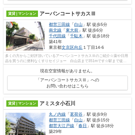
アーバンコートサカスⅢ
賃貸 | マンション
都営三田線
「
白山
」駅 徒歩5分
南北線
「
東大前
」駅 徒歩6分
千代田線
「
千駄木
」駅 徒歩18分
築41年
東京都
文京区
向丘
１丁目14-6
多くの方からご好評頂いているアーバンコートサカスⅢのご紹介☆薬や日用
品を買うのに便利なくすりセイジョー 白山店まで351mです☆駅まで徒歩5
分の立地が魅力的な、利便性の高い物件で...
現在空室情報がありません。
「アーバンコートサカスⅢ」への
お問い合わせはこちら
アミスタ小石川
賃貸 | マンション
丸ノ内線
「
茗荷谷
」駅 徒歩9分
都営三田線
「
白山
」駅 徒歩15分
都営大江戸線
「
春日
」駅 徒歩18分
築29年