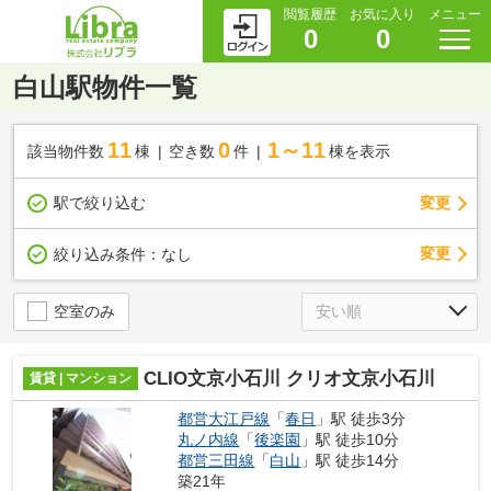
閲覧履歴
お気に入り
メニュー
0
0
白山駅物件一覧
11
0
1～11
該当物件数
棟
空き数
件
棟を表示
駅で絞り込む
変更
変更
絞り込み条件：
なし
空室のみ
CLIO文京小石川 クリオ文京小石川
賃貸 | マンション
都営大江戸線
「
春日
」駅 徒歩3分
丸ノ内線
「
後楽園
」駅 徒歩10分
都営三田線
「
白山
」駅 徒歩14分
築21年