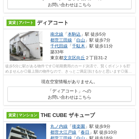
お問い合わせはこちら
ディアコート
賃貸 | アパート
南北線
「
本駒込
」駅 徒歩5分
都営三田線
「
白山
」駅 徒歩7分
千代田線
「
千駄木
」駅 徒歩11分
築33年
東京都
文京区
向丘
２丁目31-2
徒歩5分に駅がある物件です◎初期費用のカード決済で、賢くポイントを貯
めませんか◎最上階の物件なので、きっとご満足頂けるかと思います◎落ち
着いた街並みが魅力のアパートはこちらで...
現在空室情報がありません。
「ディアコート」への
お問い合わせはこちら
THE CUBE ザキューブ
賃貸 | マンション
丸ノ内線
「
後楽園
」駅 徒歩9分
都営大江戸線
「
春日
」駅 徒歩10分
都営三田線
「
白山
」駅 徒歩18分