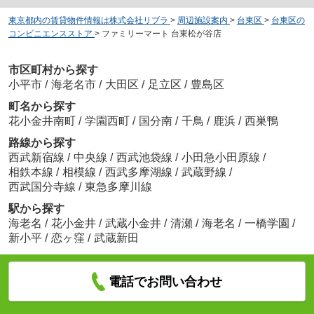
東京都内の賃貸物件情報は株式会社リブラ
>
周辺施設案内
>
台東区
>
台東区の
コンビニエンスストア
>
ファミリーマート 台東松が谷店
市区町村から探す
小平市
/
海老名市
/
大田区
/
足立区
/
豊島区
町名から探す
花小金井南町
/
学園西町
/
国分南
/
千鳥
/
鹿浜
/
西巣鴨
路線から探す
西武新宿線
/
中央線
/
西武池袋線
/
小田急小田原線
/
相鉄本線
/
相模線
/
西武多摩湖線
/
武蔵野線
/
西武国分寺線
/
東急多摩川線
駅から探す
海老名
/
花小金井
/
武蔵小金井
/
清瀬
/
海老名
/
一橋学園
/
新小平
/
恋ヶ窪
/
武蔵新田
電話でお問い合わせ