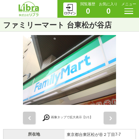
閲覧履歴
お気に入り
メニュー
0
0
ファミリーマート 台東松が谷店
前
次
画像タップで拡大表示【
1
/1】
所在地
東京都台東区松が谷２丁目7-7