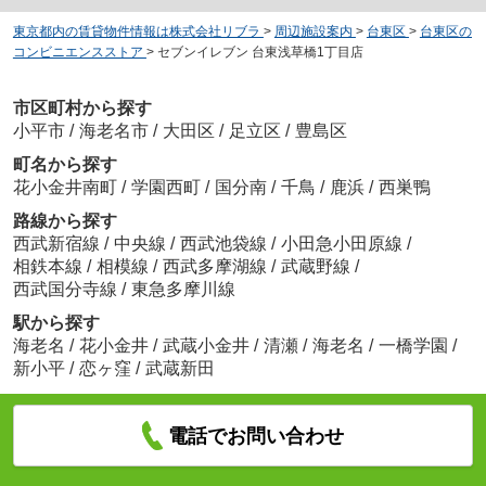
東京都内の賃貸物件情報は株式会社リブラ
>
周辺施設案内
>
台東区
>
台東区の
コンビニエンスストア
>
セブンイレブン 台東浅草橋1丁目店
市区町村から探す
小平市
/
海老名市
/
大田区
/
足立区
/
豊島区
町名から探す
花小金井南町
/
学園西町
/
国分南
/
千鳥
/
鹿浜
/
西巣鴨
路線から探す
西武新宿線
/
中央線
/
西武池袋線
/
小田急小田原線
/
相鉄本線
/
相模線
/
西武多摩湖線
/
武蔵野線
/
西武国分寺線
/
東急多摩川線
駅から探す
海老名
/
花小金井
/
武蔵小金井
/
清瀬
/
海老名
/
一橋学園
/
新小平
/
恋ヶ窪
/
武蔵新田
電話でお問い合わせ