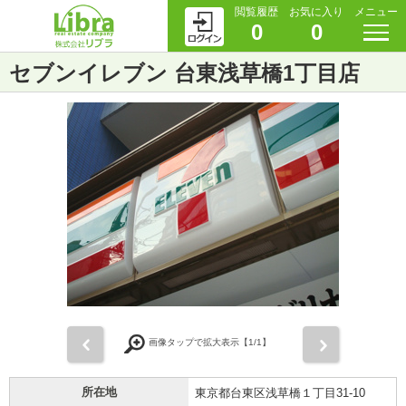
閲覧履歴
お気に入り
メニュー
0
0
セブンイレブン 台東浅草橋1丁目店
前
次
画像タップで拡大表示【
1
/1】
所在地
東京都台東区浅草橋１丁目31-10