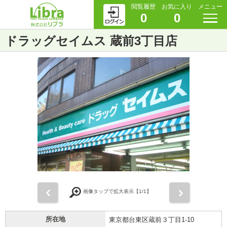
閲覧履歴
お気に入り
メニュー
0
0
ドラッグセイムス 蔵前3丁目店
前
次
画像タップで拡大表示【
1
/1】
所在地
東京都台東区蔵前３丁目1-10