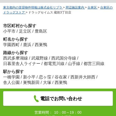
東京都内の賃貸物件情報は株式会社リブラ
>
周辺施設案内
>
台東区
>
台東区の
ドラッグストア
>
ドラッグセイムス 蔵前3丁目店
市区町村から探す
小平市
/
足立区
/
豊島区
町名から探す
学園西町
/
鹿浜
/
西巣鴨
路線から探す
西武多摩湖線
/
武蔵野線
/
西武国分寺線
/
日暮里舎人ライナー
/
都電荒川線
/
山手線
/
都営三田線
駅から探す
一橋学園
/
新小平
/
恋ヶ窪
/
谷在家
/
西新井大師西
/
舎人公園
/
巣鴨新田
/
大塚
/
西巣鴨
電話でお問い合わせ
営業時間：
10：00～19：00