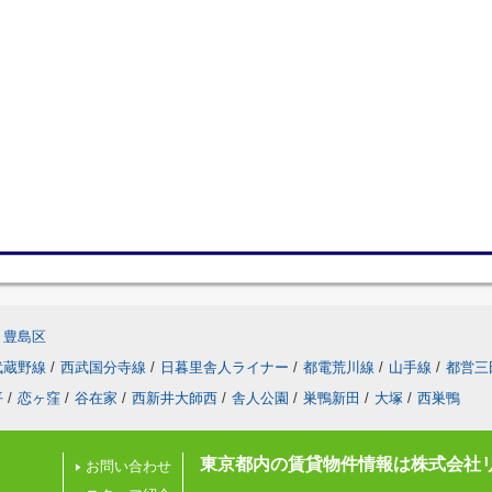
豊島区
武蔵野線
/
西武国分寺線
/
日暮里舎人ライナー
/
都電荒川線
/
山手線
/
都営三
平
/
恋ヶ窪
/
谷在家
/
西新井大師西
/
舎人公園
/
巣鴨新田
/
大塚
/
西巣鴨
東京都内の賃貸物件情報は株式会社
お問い合わせ