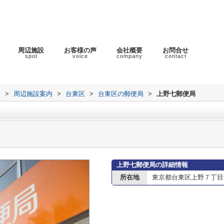
周辺施設
お客様の声
会社概要
お問合せ
spot
voice
company
contact
ラ
>
周辺施設案内
>
台東区
>
台東区の郵便局
>
上野七郵便局
上野七郵便局の詳細情報
所在地
東京都台東区上野７丁目9