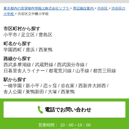
東京都内の賃貸物件情報は株式会社リブラ
>
周辺施設案内
>
渋谷区
>
渋谷区の
小学校
>
渋谷区立中幡小学校
市区町村から探す
小平市
/
足立区
/
豊島区
町名から探す
学園西町
/
鹿浜
/
西巣鴨
路線から探す
西武多摩湖線
/
武蔵野線
/
西武国分寺線
/
日暮里舎人ライナー
/
都電荒川線
/
山手線
/
都営三田線
駅から探す
一橋学園
/
新小平
/
恋ヶ窪
/
谷在家
/
西新井大師西
/
舎人公園
/
巣鴨新田
/
大塚
/
西巣鴨
電話でお問い合わせ
営業時間：
10：00～19：00