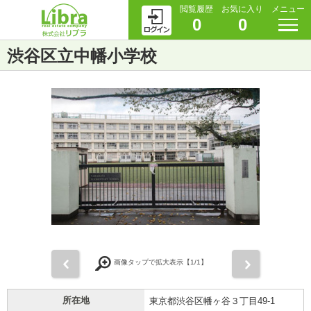
閲覧履歴
お気に入り
メニュー
0
0
渋谷区立中幡小学校
前
次
画像タップで拡大表示【
1
/1】
所在地
東京都渋谷区幡ヶ谷３丁目49-1