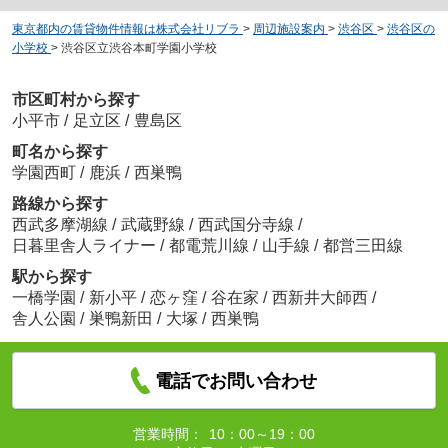
東京都内の賃貸物件情報は株式会社リブラ
>
周辺施設案内
>
渋谷区
>
渋谷区の
小学校
>
渋谷区立渋谷本町学園小学校
市区町村から探す
小平市
/
足立区
/
豊島区
町名から探す
学園西町
/
鹿浜
/
西巣鴨
路線から探す
西武多摩湖線
/
武蔵野線
/
西武国分寺線
/
日暮里舎人ライナー
/
都電荒川線
/
山手線
/
都営三田線
駅から探す
一橋学園
/
新小平
/
恋ヶ窪
/
谷在家
/
西新井大師西
/
舎人公園
/
巣鴨新田
/
大塚
/
西巣鴨
電話でお問い合わせ
営業時間：
10：00～19：00