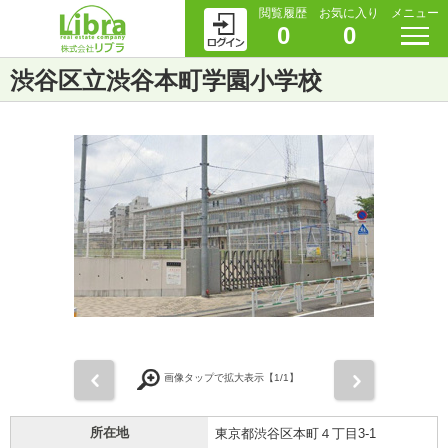
閲覧履歴
お気に入り
メニュー
0
0
渋谷区立渋谷本町学園小学校
前
次
画像タップで拡大表示【
1
/1】
所在地
東京都渋谷区本町４丁目3-1