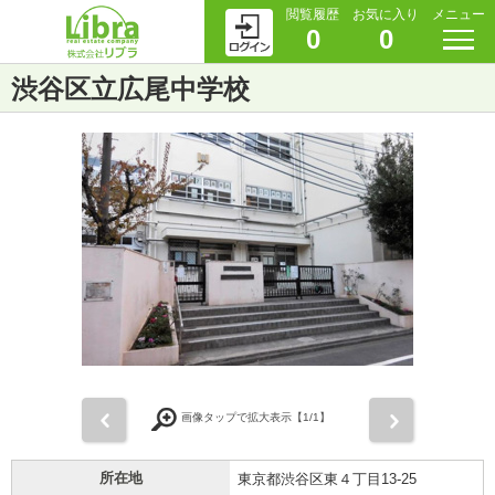
閲覧履歴
お気に入り
メニュー
0
0
渋谷区立広尾中学校
前
次
画像タップで拡大表示【
1
/1】
所在地
東京都渋谷区東４丁目13-25