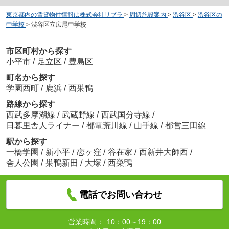
東京都内の賃貸物件情報は株式会社リブラ
>
周辺施設案内
>
渋谷区
>
渋谷区の
中学校
>
渋谷区立広尾中学校
市区町村から探す
小平市
/
足立区
/
豊島区
町名から探す
学園西町
/
鹿浜
/
西巣鴨
路線から探す
西武多摩湖線
/
武蔵野線
/
西武国分寺線
/
日暮里舎人ライナー
/
都電荒川線
/
山手線
/
都営三田線
駅から探す
一橋学園
/
新小平
/
恋ヶ窪
/
谷在家
/
西新井大師西
/
舎人公園
/
巣鴨新田
/
大塚
/
西巣鴨
電話でお問い合わせ
営業時間：
10：00～19：00