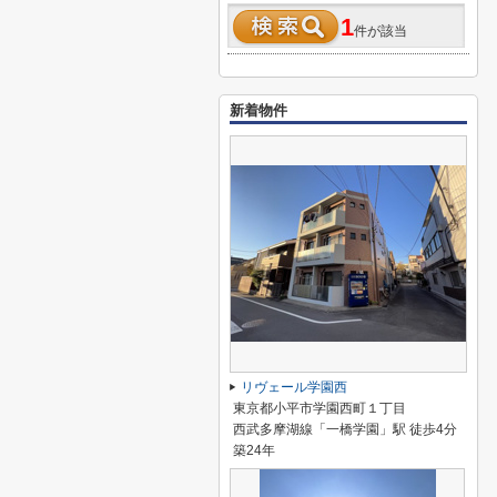
1
件が該当
新着物件
リヴェール学園西
東京都小平市学園西町１丁目
西武多摩湖線「一橋学園」駅 徒歩4分
築24年