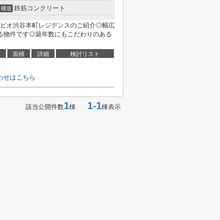
鉄筋コンクリート
構造
ビオ渋谷本町レジデンスのご紹介◎幅広
る物件です◎築年数にもこだわりのある
面積
詳細
検討リスト
わせはこちら
1
1-1
該当公開件数
棟
棟表示