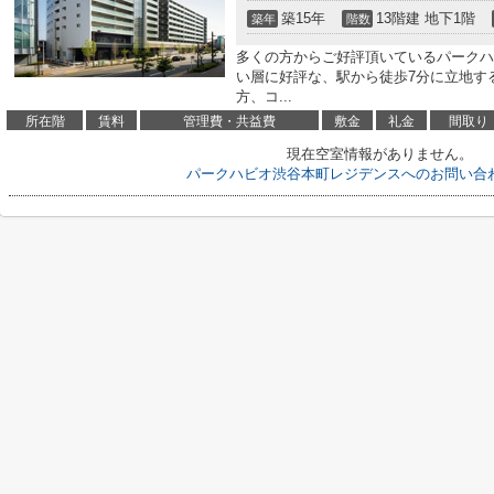
築15年
13階建 地下1階
築年
階数
多くの方からご好評頂いているパークハ
い層に好評な、駅から徒歩7分に立地す
方、コ...
所在階
賃料
管理費・共益費
敷金
礼金
間取り
現在空室情報がありません。
パークハビオ渋谷本町レジデンスへのお問い合