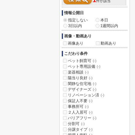
1
件が該当
情報公開日
指定しない
本日
3日以内
1週間以内
画像・動画あり
画像あり
動画あり
こだわり条件
ペット飼育可
(-)
ペット専用設備
(-)
楽器相談
(-)
陽当り良好
(-)
閑静な住宅地
(-)
デザイナーズ
(-)
リノベーション済
(-)
保証人不要
(-)
事務所可
(-)
２人入居可
(-)
バリアフリー
(-)
分割可
(-)
分譲タイプ
(-)