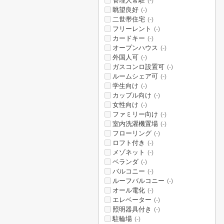
管理人常駐
(-)
眺望良好
(-)
二世帯住宅
(-)
フリーレント
(-)
カードキー
(-)
オープンハウス
(-)
外国人可
(-)
ガスコンロ設置可
(-)
ルームシェア可
(-)
学生向け
(-)
カップル向け
(-)
女性向け
(-)
ファミリー向け
(-)
室内洗濯機置場
(-)
フローリング
(-)
ロフト付き
(-)
メゾネット
(-)
ベランダ
(-)
バルコニー
(-)
ルーフバルコニー
(-)
オール電化
(-)
エレベーター
(-)
照明器具付き
(-)
駐輪場
(-)