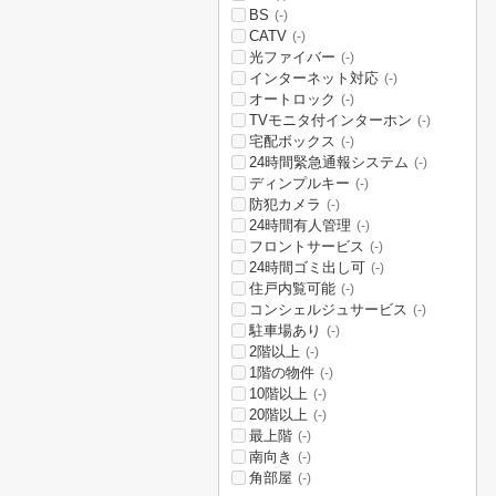
BS
(-)
CATV
(-)
光ファイバー
(-)
インターネット対応
(-)
オートロック
(-)
TVモニタ付インターホン
(-)
宅配ボックス
(-)
24時間緊急通報システム
(-)
ディンプルキー
(-)
防犯カメラ
(-)
24時間有人管理
(-)
フロントサービス
(-)
24時間ゴミ出し可
(-)
住戸内覧可能
(-)
コンシェルジュサービス
(-)
駐車場あり
(-)
2階以上
(-)
1階の物件
(-)
10階以上
(-)
20階以上
(-)
最上階
(-)
南向き
(-)
角部屋
(-)