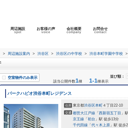
周辺施設
お客様の声
会社概要
お問合せ
spot
voice
company
contact
ラ
>
周辺施設案内
>
渋谷区
>
渋谷区の中学校
>
渋谷本町学園中学校
>
件
並び順：
空室物件のみ表示
1
1-1
該当公開件数
棟
棟表示
パークハビオ渋谷本町レジデンス
東京都
渋谷区
本町
４丁目22-10
住所
交通
都営大江戸線
「
西新宿五丁目
」駅
京王線
「
初台
」駅 徒歩13分
千代田線
「
代々木上原
」駅 徒歩2