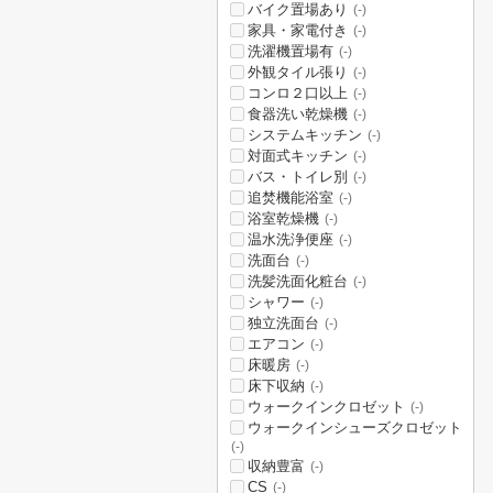
バイク置場あり
(-)
家具・家電付き
(-)
洗濯機置場有
(-)
外観タイル張り
(-)
コンロ２口以上
(-)
食器洗い乾燥機
(-)
システムキッチン
(-)
対面式キッチン
(-)
バス・トイレ別
(-)
追焚機能浴室
(-)
浴室乾燥機
(-)
温水洗浄便座
(-)
洗面台
(-)
洗髪洗面化粧台
(-)
シャワー
(-)
独立洗面台
(-)
エアコン
(-)
床暖房
(-)
床下収納
(-)
ウォークインクロゼット
(-)
ウォークインシューズクロゼット
(-)
収納豊富
(-)
CS
(-)