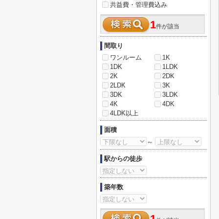
共益費・管理費込み
1
件が該当
間取り
ワンルーム
1K
1DK
1LDK
2K
2DK
2LDK
3K
3DK
3LDK
4K
4DK
4LDK以上
面積
～
駅からの徒歩
築年数