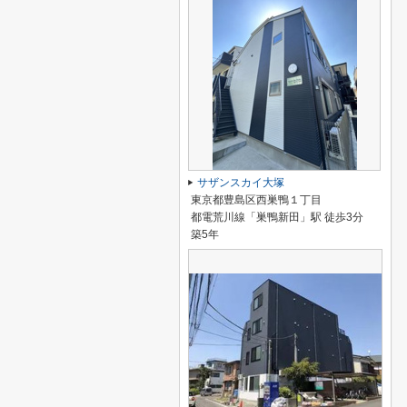
サザンスカイ大塚
東京都豊島区西巣鴨１丁目
都電荒川線「巣鴨新田」駅 徒歩3分
築5年