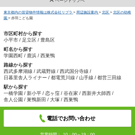
ページトップへ
東京都内の賃貸物件情報は株式会社リブラ
>
周辺施設案内
>
北区
>
北区の幼稚
園
>
赤羽こども園
市区町村から探す
小平市
/
足立区
/
豊島区
町名から探す
学園西町
/
鹿浜
/
西巣鴨
路線から探す
西武多摩湖線
/
武蔵野線
/
西武国分寺線
/
日暮里舎人ライナー
/
都電荒川線
/
山手線
/
都営三田線
駅から探す
一橋学園
/
新小平
/
恋ヶ窪
/
谷在家
/
西新井大師西
/
舎人公園
/
巣鴨新田
/
大塚
/
西巣鴨
電話でお問い合わせ
営業時間：
10：00～19：00