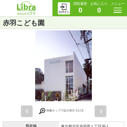
閲覧履歴
お気に入り
メニュー
0
0
赤羽こども園
前
次
画像タップで拡大表示【
1
/1】
所在地
東京都北区赤羽西１丁目36-1