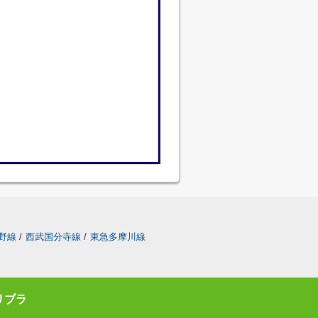
野線
/
西武国分寺線
/
東急多摩川線
リブラ