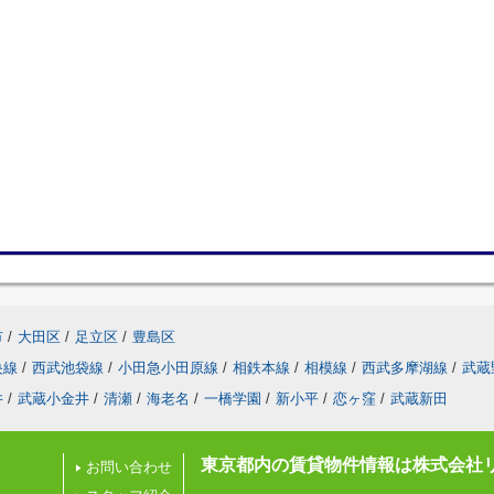
市
/
大田区
/
足立区
/
豊島区
央線
/
西武池袋線
/
小田急小田原線
/
相鉄本線
/
相模線
/
西武多摩湖線
/
武蔵
井
/
武蔵小金井
/
清瀬
/
海老名
/
一橋学園
/
新小平
/
恋ヶ窪
/
武蔵新田
東京都内の賃貸物件情報は株式会社
お問い合わせ