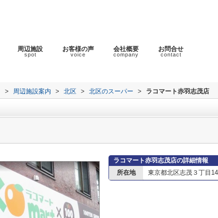
周辺施設
お客様の声
会社概要
お問合せ
spot
voice
company
contact
ラ
>
周辺施設案内
>
北区
>
北区のスーパー
>
ラコマート赤羽志茂店
ラコマート赤羽志茂店の詳細情報
所在地
東京都北区志茂３丁目14-