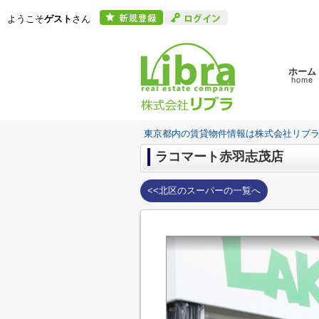
ようこそ
ゲスト
さん
ホーム
home
東京都内の賃貸物件情報は株式会社リブ
ラコマート赤羽志茂店
<<北区のスーパーの一覧へ