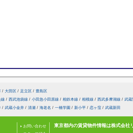
市
/
大田区
/
足立区
/
豊島区
央線
/
西武池袋線
/
小田急小田原線
/
相鉄本線
/
相模線
/
西武多摩湖線
/
武蔵
井
/
武蔵小金井
/
清瀬
/
海老名
/
一橋学園
/
新小平
/
恋ヶ窪
/
武蔵新田
東京都内の賃貸物件情報は株式会社
お問い合わせ