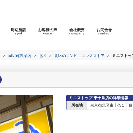
周辺施設
お客様の声
会社概要
お問合せ
spot
voice
company
contact
ラ
>
周辺施設案内
>
北区
>
北区のコンビニエンスストア
>
ミニストッ
ミニストップ 東十条店の詳細情報
所在地
東京都北区東十条１丁目1