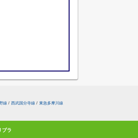
野線
/
西武国分寺線
/
東急多摩川線
リブラ