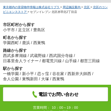
東京都内の賃貸物件情報は株式会社リブラ
>
周辺施設案内
>
北区
>
北区のコン
ビニエンスストア
>
セブンイレブン 北区赤羽北2丁目店
市区町村から探す
小平市
/
足立区
/
豊島区
町名から探す
学園西町
/
鹿浜
/
西巣鴨
路線から探す
西武多摩湖線
/
武蔵野線
/
西武国分寺線
/
日暮里舎人ライナー
/
都電荒川線
/
山手線
/
都営三田線
駅から探す
一橋学園
/
新小平
/
恋ヶ窪
/
谷在家
/
西新井大師西
/
舎人公園
/
巣鴨新田
/
大塚
/
西巣鴨
電話でお問い合わせ
営業時間：
10：00～19：00