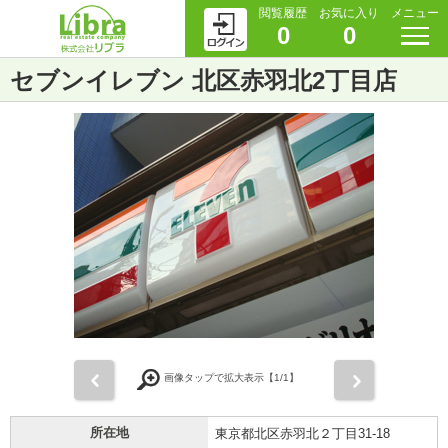
閲覧履歴
お気に入り
メニュー
0
0
セブンイレブン 北区赤羽北2丁目店
前
次
画像タップで拡大表示【
1
/1】
所在地
東京都北区赤羽北２丁目31-18