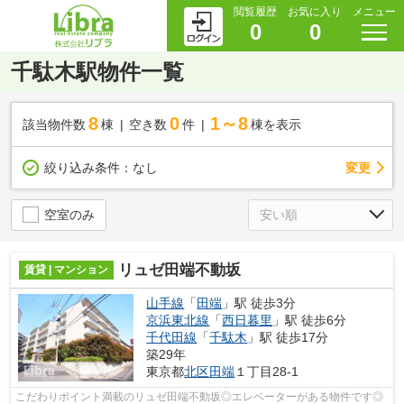
閲覧履歴
お気に入り
メニュー
0
0
千駄木駅物件一覧
8
0
1～8
該当物件数
棟
空き数
件
棟を表示
変更
絞り込み条件：
なし
空室のみ
リュゼ田端不動坂
賃貸 | マンション
山手線
「
田端
」駅 徒歩3分
京浜東北線
「
西日暮里
」駅 徒歩6分
千代田線
「
千駄木
」駅 徒歩17分
築29年
東京都
北区
田端
１丁目28-1
こだわりポイント満載のリュゼ田端不動坂◎エレベーターがある物件です◎