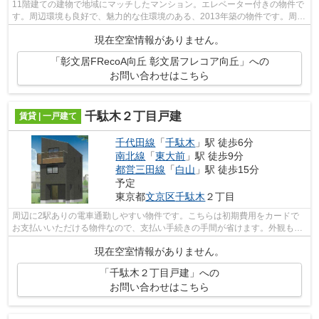
11階建ての建物で地域にマッチしたマンション。エレベーター付きの物件で
す。周辺環境も良好で、魅力的な住環境のある、2013年築の物件です。周辺
には、徒歩4分で利用できる駅がありま...
現在空室情報がありません。
「彰文居FRecoA向丘 彰文居フレコア向丘」への
お問い合わせはこちら
千駄木２丁目戸建
賃貸 | 一戸建て
千代田線
「
千駄木
」駅 徒歩6分
南北線
「
東大前
」駅 徒歩9分
都営三田線
「
白山
」駅 徒歩15分
予定
東京都
文京区
千駄木
２丁目
周辺に2駅ありの電車通勤しやすい物件です。こちらは初期費用をカードで
お支払いいただける物件なので、支払い手続きの手間が省けます。外観もき
れいなニーズの高い一戸建て物件はこち...
現在空室情報がありません。
「千駄木２丁目戸建」への
お問い合わせはこちら