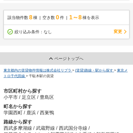
8
0
1～8
該当物件数
棟
空き数
件
棟を表示
変更
絞り込み条件：
なし
ページトップへ
東京都内の賃貸物件情報は株式会社リブラ
>
(賃貸)路線・駅から探す
>
東京メ
トロ千代田線
>
千駄木駅の賃貸
市区町村から探す
小平市
/
足立区
/
豊島区
町名から探す
学園西町
/
鹿浜
/
西巣鴨
路線から探す
西武多摩湖線
/
武蔵野線
/
西武国分寺線
/