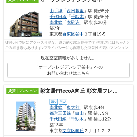
山手線
「
西日暮里
」駅 徒歩5分
千代田線
「
千駄木
」駅 徒歩6分
南北線
「
本駒込
」駅 徒歩20分
築7年
東京都
台東区
谷中
３丁目19-5
徒歩5分で駅にアクセス可能な、魅力的な駅近物件です♪敷地内にはちゃんと
ごみ置き場もあります♪プライバシーにも配慮した防音性の高いマンション♪
エレベーターがある物件です♪リブラに...
現在空室情報がありません。
「オープンレジデンシア谷中」への
お問い合わせはこちら
彰文居FRecoA向丘 彰文居フレコア向丘
賃貸 | マンション
敷0
礼0
南北線
「
東大前
」駅 徒歩4分
都営三田線
「
白山
」駅 徒歩9分
千代田線
「
千駄木
」駅 徒歩12分
築13年
東京都
文京区
向丘
２丁目１２-２