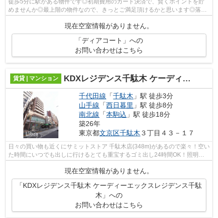
徒歩5分に駅がある物件です◎初期費用のカード決済で、賢くポイントを貯
めませんか◎最上階の物件なので、きっとご満足頂けるかと思います◎落ち
着いた街並みが魅力のアパートはこちらで...
現在空室情報がありません。
「ディアコート」への
お問い合わせはこちら
KDXレジデンス千駄木 ケーディーエックスレジデンス千駄木
賃貸 | マンション
千代田線
「
千駄木
」駅 徒歩3分
山手線
「
西日暮里
」駅 徒歩8分
南北線
「
本駒込
」駅 徒歩18分
築26年
東京都
文京区
千駄木
３丁目４３－１７
日々の買い物も近くにサミットストア 千駄木店(348m)があるので楽々！空い
た時間にいつでも出しに行けるとても重宝するゴミ出し24時間OK！照明付
きのお部屋は、今とてもお問い合わせの...
現在空室情報がありません。
「KDXレジデンス千駄木 ケーディーエックスレジデンス千駄
木」への
お問い合わせはこちら