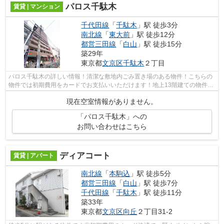
パロス千駄木
賃貸 | マンション
千代田線
「
千駄木
」駅 徒歩3分
南北線
「
東大前
」駅 徒歩12分
都営三田線
「
白山
」駅 徒歩15分
築29年
東京都
文京区
千駄木
２丁目
パロス千駄木の詳しい情報！清潔な敷地内ごみ置き場のある物件！こちらの
物件では初期費用をカードでお支払いいただけます！地上13階建ての物件で
す！丁寧かつ迅速な対応がモットーの...
現在空室情報がありません。
「パロス千駄木」への
お問い合わせはこちら
ディアコート
賃貸 | アパート
南北線
「
本駒込
」駅 徒歩5分
都営三田線
「
白山
」駅 徒歩7分
千代田線
「
千駄木
」駅 徒歩11分
築33年
東京都
文京区
向丘
２丁目31-2