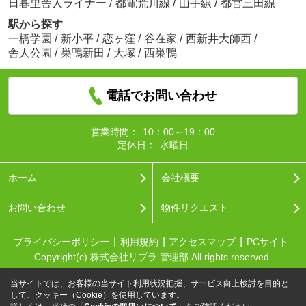
日暮里舎人ライナー
/
都電荒川線
/
山手線
/
都営三田線
駅から探す
一橋学園
/
新小平
/
恋ヶ窪
/
谷在家
/
西新井大師西
/
舎人公園
/
巣鴨新田
/
大塚
/
西巣鴨
電話でお問い合わせ
営業時間：
10：00～19：00
定休日：
水曜日
ホーム
会社概要
お問い合わせ
物件リクエスト
プライバシーポリシー
利用規約
アクセスマップ
PCサイト
Copyright(c) 株式会社リブラ 管理部 All rights reserved.
当サイトでは、お客様の当サイト利用状況把握、サービス向上検討を目的と
して、クッキー（Cookie）を使用しています。