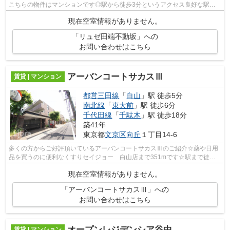
こちらの物件はマンションです◎駅から徒歩3分というアクセス良好な駅近
物件はいかがですか◎山手線田端をよく利用...
現在空室情報がありません。
「リュゼ田端不動坂」への
お問い合わせはこちら
アーバンコートサカスⅢ
賃貸 | マンション
都営三田線
「
白山
」駅 徒歩5分
南北線
「
東大前
」駅 徒歩6分
千代田線
「
千駄木
」駅 徒歩18分
築41年
東京都
文京区
向丘
１丁目14-6
多くの方からご好評頂いているアーバンコートサカスⅢのご紹介☆薬や日用
品を買うのに便利なくすりセイジョー 白山店まで351mです☆駅まで徒歩5
分の立地が魅力的な、利便性の高い物件で...
現在空室情報がありません。
「アーバンコートサカスⅢ」への
お問い合わせはこちら
オープンレジデンシア谷中
賃貸 | マンション